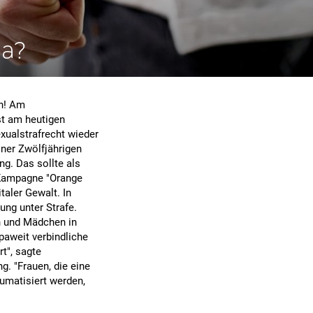
ja?
en! Am
st am heutigen
xualstrafrecht wieder
iner Zwölfjährigen
ng. Das sollte als
O-Kampagne "Orange
taler Gewalt. In
ng unter Strafe.
en und Mädchen in
paweit verbindliche
t", sagte
g. "Frauen, die eine
aumatisiert werden,