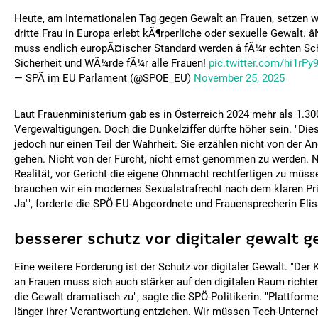
Heute, am Internationalen Tag gegen Gewalt an Frauen, setzen w
dritte Frau in Europa erlebt kÃ¶rperliche oder sexuelle Gewalt. âN
muss endlich europÃ¤ischer Standard werden â fÃ¼r echten Sch
Sicherheit und WÃ¼rde fÃ¼r alle Frauen!
pic.twitter.com/hi1rP
— SPÃ im EU Parlament (@SPOE_EU)
November 25, 2025
Laut Frauenministerium gab es in Österreich 2024 mehr als 1.30
Vergewaltigungen. Doch die Dunkelziffer dürfte höher sein. "Die
jedoch nur einen Teil der Wahrheit. Sie erzählen nicht von der Ang
gehen. Nicht von der Furcht, nicht ernst genommen zu werden. N
Realität, vor Gericht die eigene Ohnmacht rechtfertigen zu müs
brauchen wir ein modernes Sexualstrafrecht nach dem klaren Prin
Ja'", forderte die SPÖ-EU-Abgeordnete und Frauensprecherin El
besserer schutz vor digitaler gewalt g
Eine weitere Forderung ist der Schutz vor digitaler Gewalt. "De
an Frauen muss sich auch stärker auf den digitalen Raum richte
die Gewalt dramatisch zu", sagte die SPÖ-Politikerin. "Plattforme
länger ihrer Verantwortung entziehen. Wir müssen Tech-Untern