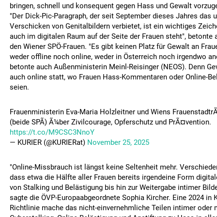
bringen, schnell und konsequent gegen Hass und Gewalt vorzug
"Der Dick-Pic-Paragraph, der seit September dieses Jahres das 
Verschicken von Genitalbildern verbietet, ist ein wichtiges Zeic
auch im digitalen Raum auf der Seite der Frauen steht", betonte
den Wiener SPÖ-Frauen. "Es gibt keinen Platz für Gewalt an Fra
weder offline noch online, weder in Österreich noch irgendwo and
betonte auch Außenministerin Meinl-Reisinger (NEOS). Denn Ge
auch online statt, wo Frauen Hass-Kommentaren oder Online-Be
seien.
Frauenministerin Eva-Maria Holzleitner und Wiens FrauenstadtrÃ
(beide SPÃ) Ã¼ber Zivilcourage, Opferschutz und PrÃ¤vention.
https://t.co/M9CSC3NnoY
— KURIER (@KURIERat)
November 25, 2025
"Online-Missbrauch ist längst keine Seltenheit mehr. Verschiede
dass etwa die Hälfte aller Frauen bereits irgendeine Form digitale
von Stalking und Belästigung bis hin zur Weitergabe intimer Bilde
sagte die ÖVP-Europaabgeordnete Sophia Kircher. Eine 2024 in K
Richtlinie mache das nicht-einvernehmliche Teilen intimer oder m