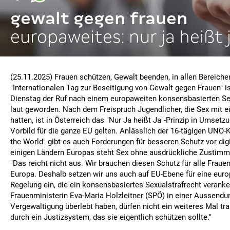
gewalt gegen frauen
europaweites: nur ja heißt 
(25.11.2025) Frauen schützen, Gewalt beenden, in allen Bereich
"Internationalen Tag zur Beseitigung von Gewalt gegen Frauen" i
Dienstag der Ruf nach einem europaweiten konsensbasierten Se
laut geworden. Nach dem Freispruch Jugendlicher, die Sex mit e
hatten, ist in Österreich das "Nur Ja heißt Ja"-Prinzip in Umsetzu
Vorbild für die ganze EU gelten. Anlässlich der 16-tägigen UN
the World" gibt es auch Forderungen für besseren Schutz vor digi
einigen Ländern Europas steht Sex ohne ausdrückliche Zustimmu
"Das reicht nicht aus. Wir brauchen diesen Schutz für alle Frau
Europa. Deshalb setzen wir uns auch auf EU-Ebene für eine euro
Regelung ein, die ein konsensbasiertes Sexualstrafrecht veranker
Frauenministerin Eva-Maria Holzleitner (SPÖ) in einer Aussendun
Vergewaltigung überlebt haben, dürfen nicht ein weiteres Mal tr
durch ein Justizsystem, das sie eigentlich schützen sollte."