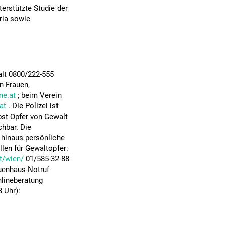
erstützte Studie der
ria sowie
alt 0800/222-555
n Frauen,
ne.at
; beim Verein
at
. Die Polizei ist
bst Opfer von Gewalt
chbar. Die
 hinaus persönliche
len für Gewaltopfer:
t/wien/
01/585-32-88
auenhaus-Notruf
nlineberatung
3 Uhr):