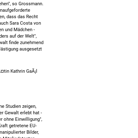
ehen", so Grossmann.
unaufgeforderte
hen, dass das Recht
 auch Sara Costa von
uen und Mädchen -
ers auf der Welt",
walt finde zunehmend
lästigung ausgesetzt
¤tin Kathrin GaÃ¡l
ne Studien zeigen,
r Gewalt erlebt hat -
r ohne Einwilligung",
raft getretene EU-
anipulierter Bilder,