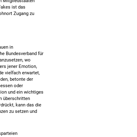
n Mitgliedstaaten
Fakes ist das
Wohnort Zugang zu
auen in
sche Bundesverband für
 anzusetzen, wo
ers jener Emotion,
e vielfach erwartet,
den, betonte der
messen oder
ion und ein wichtiges
n überschritten
drückt, kann das die
nzen zu setzen und
sparteien