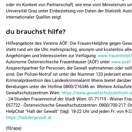
oder im Kontext von Partnerschaft, wie eine vom Ministerium unt
Universität Graz unter Einbeziehung von Daten der Statistik Aust
internationaler Quellen zeigt.
du brauchst hilfe?
Hilfeangebote des Vereins AÖF: Die Frauen-Helpline gegen Gew
steht rund um die Uhr, mehrsprachig, anonym und kostenlos alle
Angehörigen und Interessierten zur Verfügung:
www.frauenhelpli
Autonome Österreichische Frauenhäuser (AÖF) unter
www.aoef.
Ansprechpartner für Personen, die Gewalt wahrnehmen oder sel
sind. Der Polizei-Notruf ist unter der Nummer 133 jederzeit errei
Kriminalprävention des Landeskriminalamt Wiens bietet darüber
Beratungen unter der Hotline 0800/216346 an. Weitere Anlaufstel
Gewaltschutzzentrum Wien:
https://www.gewaltschutzzentrum.a
- 24-Stunden Frauennotruf der Stadt Wien: 01-71719 - Wiener Fr
057722 - Österreichische Gewaltschutzzentren: 0800/700-217; O
HelpChat "Halt der Gewalt" (tägl. 18-22 Uhr und jeden Fr. von 9-2
https://haltdergewalt.at
(fd/apa)