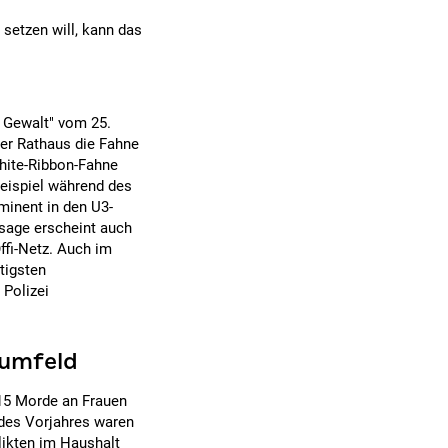
setzen will, kann das
 Gewalt" vom 25.
er Rathaus die Fahne
hite-Ribbon-Fahne
Beispiel während des
minent in den U3-
ssage erscheint auch
fi-Netz. Auch im
tigsten
 Polizei
 umfeld
 15 Morde an Frauen
 des Vorjahres waren
likten im Haushalt