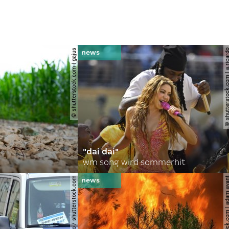
© shutterstock.com | gajus
© shutterstock.com | a.
"dai dai"
wm song wird sommerhit
© spitzi-foto / shutterstock.com
© shutterstock.com | ad