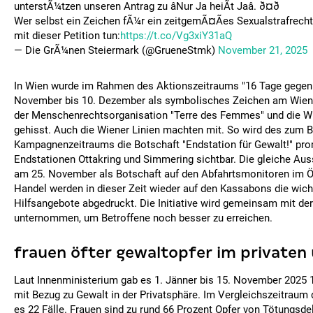
unterstÃ¼tzen unseren Antrag zu âNur Ja heiÃt Jaâ. ð¤ð
Wer selbst ein Zeichen fÃ¼r ein zeitgemÃ¤Ães Sexualstrafrecht 
mit dieser Petition tun:
https://t.co/Vg3xiY31aQ
— Die GrÃ¼nen Steiermark (@GrueneStmk)
November 21, 2025
In Wien wurde im Rahmen des Aktionszeitraums "16 Tage gegen
November bis 10. Dezember als symbolisches Zeichen am Wien
der Menschenrechtsorganisation "Terre des Femmes" und die W
gehisst. Auch die Wiener Linien machten mit. So wird des zum 
Kampagnenzeitraums die Botschaft "Endstation für Gewalt!" pro
Endstationen Ottakring und Simmering sichtbar. Die gleiche Au
am 25. November als Botschaft auf den Abfahrtsmonitoren im Öf
Handel werden in dieser Zeit wieder auf den Kassabons die wich
Hilfsangebote abgedruckt. Die Initiative wird gemeinsam mit der
unternommen, um Betroffene noch besser zu erreichen.
frauen öfter gewaltopfer im privaten
Laut Innenministerium gab es 1. Jänner bis 15. November 2025
mit Bezug zu Gewalt in der Privatsphäre. Im Vergleichszeitraum
es 22 Fälle. Frauen sind zu rund 66 Prozent Opfer von Tötungsde