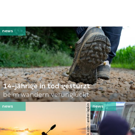
14-jährige in tod gestürzt
beim wandern verunglückt
© shutterstock.com | andrei lapkin