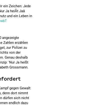
ir ein Zeichen: Jede
ur Ja heiÃt Jaâ
utz und ein Leben in
y9wbT
0 angezeigte
se Zahlen erzählen
st, zur Polizei zu
ichts von der
sen. Genau deshalb
zip: 'Nur Ja heißt
isabeth Grossmann.
efordert
r Kampf gegen Gewalt
n, denn dort nimmt
n dürfen sich nicht
ehmen endlich dazu