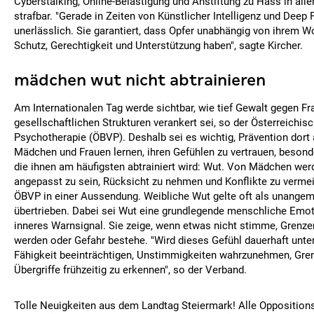
Cyberstalking, Online-Belästigung und Anstiftung zu Hass in alle
strafbar. "Gerade in Zeiten von Künstlicher Intelligenz und Deep 
unerlässlich. Sie garantiert, dass Opfer unabhängig von ihrem 
Schutz, Gerechtigkeit und Unterstützung haben", sagte Kircher.
mädchen wut nicht abtrainieren
Am Internationalen Tag werde sichtbar, wie tief Gewalt gegen Fr
gesellschaftlichen Strukturen verankert sei, so der Österreichi
Psychotherapie (ÖBVP). Deshalb sei es wichtig, Prävention dort
Mädchen und Frauen lernen, ihren Gefühlen zu vertrauen, besond
die ihnen am häufigsten abtrainiert wird: Wut. Von Mädchen werd
angepasst zu sein, Rücksicht zu nehmen und Konflikte zu vermei
ÖBVP in einer Aussendung. Weibliche Wut gelte oft als unange
übertrieben. Dabei sei Wut eine grundlegende menschliche Emot
inneres Warnsignal. Sie zeige, wenn etwas nicht stimme, Grenze
werden oder Gefahr bestehe. "Wird dieses Gefühl dauerhaft unter
Fähigkeit beeinträchtigen, Unstimmigkeiten wahrzunehmen, Gre
Übergriffe frühzeitig zu erkennen", so der Verband.
Tolle Neuigkeiten aus dem Landtag Steiermark! Alle Opposition