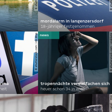
mordalarm in langenzersdorf
18-jähriger festgenommen
© shutterstock.com | ink drop
© shutterstock.com | s
irma
tropennächte vervielfachen sich
heit
heuer schon 34 in wien