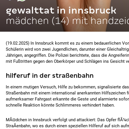
gewalttat in innsbruck
mädchen (14) mit handzei
(19.02.2025) In Innsbruck kommt es zu einem bedauerlichen Vorfa
Schülerin wird von zwei Jugendlichen, darunter einer Gleichaltrig
Jährigen, angegriffen. Die Polizei berichtete, dass die Angreife
mit Fußtritten gegen den Oberkörper und Schlägen ins Gesicht ve
hilferuf in der straßenbahn
In einem mutigen Versuch, Hilfe zu bekommen, signalisierte das 
Straßenbahn mit einem international anerkannten Hilfszeichen f
aufmerksamer Fahrgast erkannte die Geste und alarmierte sofort
schnelle Reaktion könnte Schlimmeres verhindert haben.
MÃ¤dchen in Innsbruck verfolgt und attackiert: Das Opfer flÃ¼ch
StraÃenbahn, wo es durch einen speziellen Hilferuf auf sich 