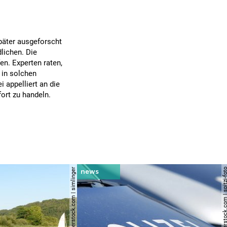
päter ausgeforscht
lichen. Die
en. Experten raten,
 in solchen
i appelliert an die
ort zu handeln.
© shutterstock.com | simlinger
© shutterstock.com | spi