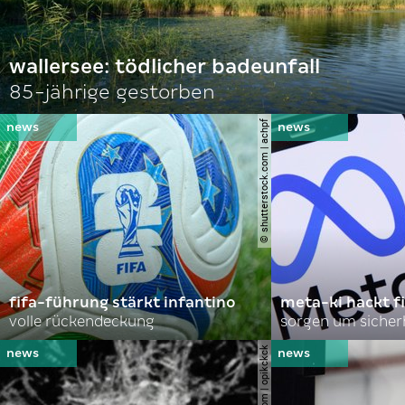
wallersee: tödlicher badeunfall
85-jährige gestorben
© shutterstock.com | achpf
fifa-führung stärkt infantino
meta-ki hackt f
volle rückendeckung
sorgen um sicher