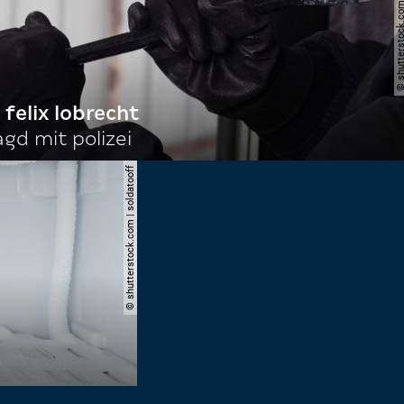
© shutterstock.com | nata
 felix lobrecht
gd mit polizei
© shutterstock.com | soldatooff