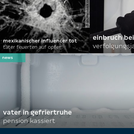
© shutterstock.com | opikckck
einbruch bei
mexikanischer influencer tot
verfolgungsja
täter feuerten auf opfer
vater in gefriertruhe
pension kassiert