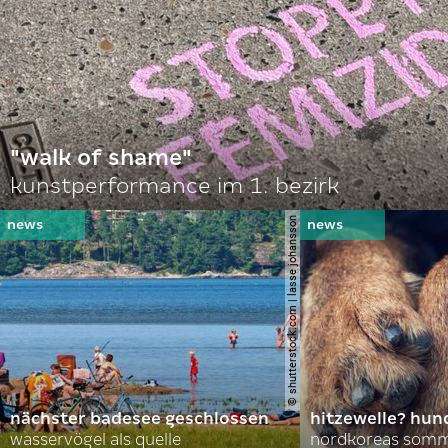
"walk of shame"
kunstperformance im 1. bezirk
© shutterstock.com | lasse johansson
nächster badesee geschlossen
hitzewelle? hund
wasservögel als quelle