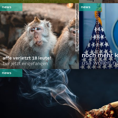
© shutterstock.com | domuephoto
noch mehr k
affe verletzt 18 leute!
usa wollen 
tier jetzt eingefangen