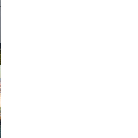
d sirlin
exanton