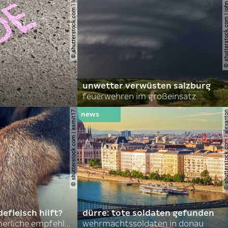
© shutterstock.com | lauraapl
© shutterstock.com | john 
unwetter verwüsten salzburg
feuerwehren im großeinsatz
© shutterstock.com | asmit17
© shutterstock.com | al
efleisch hilft?
dürre: tote soldaten gefunden
nordkoreas sommerliche empfehlungen
wehrmachtssoldaten in donau