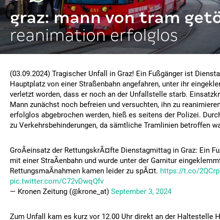
graz: mann von tram getö
reanimation erfolglos
(03.09.2024) Tragischer Unfall in Graz! Ein Fußgänger ist Diens
Hauptplatz von einer Straßenbahn angefahren, unter ihr eingek
verletzt worden, dass er noch an der Unfallstelle starb. Einsatz
Mann zunächst noch befreien und versuchten, ihn zu reanimiere
erfolglos abgebrochen werden, hieß es seitens der Polizei. Dur
zu Verkehrsbehinderungen, da sämtliche Tramlinien betroffen w
GroÃeinsatz der RettungskrÃ¤fte Dienstagmittag in Graz: Ein Fu
mit einer StraÃenbahn und wurde unter der Garnitur eingeklemm
RettungsmaÃnahmen kamen leider zu spÃ¤t.
https://t.co/2QCr
pic.twitter.com/C72vDwqQfv
— Kronen Zeitung (@krone_at)
September 3, 2024
Zum Unfall kam es kurz vor 12.00 Uhr direkt an der Haltestelle Ha