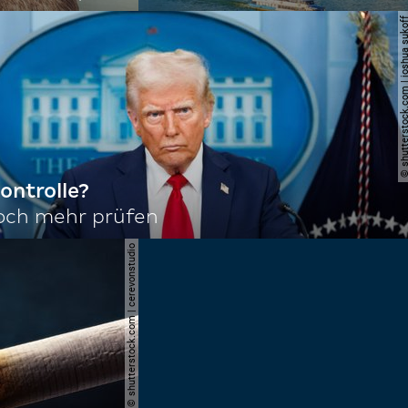
© shutterstock.com | joshu
ontrolle?
noch mehr prüfen
© shutterstock.com | cerevonstudio