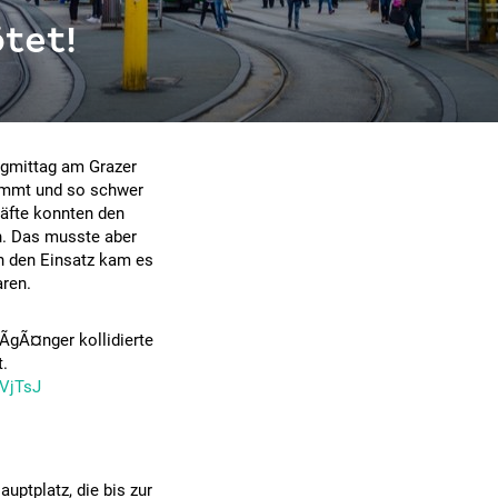
tet!
tagmittag am Grazer
lemmt und so schwer
kräfte konnten den
n. Das musste aber
ch den Einsatz kam es
aren.
ÃgÃ¤nger kollidierte
t.
pVjTsJ
uptplatz, die bis zur