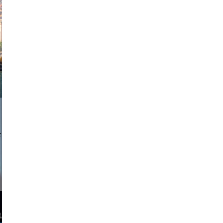
exanton
a sukoff