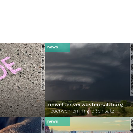
© shutterstock.com | lauraapl
© shutterstock.com | john 
unwetter verwüsten salzburg
feuerwehren im großeinsatz