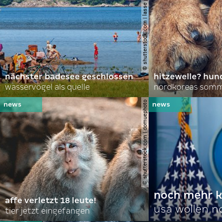
© shutterstock.com | lasse johansson
nächster badesee geschlossen
hitzewelle? hund
wasservögel als quelle
© shutterstock.com | domuephoto
noch mehr k
affe verletzt 18 leute!
usa wollen 
tier jetzt eingefangen