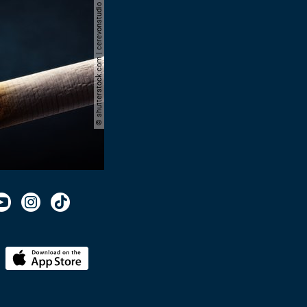
© shutterstock.com | cerevonstudio