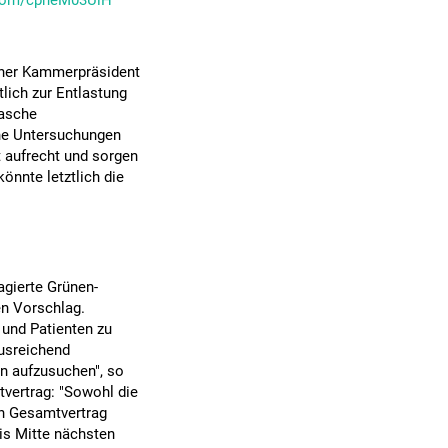
r.com/cpheM03UlH
ener Kammerpräsident
lich zur Entlastung
rasche
che Untersuchungen
 aufrecht und sorgen
önnte letztlich die
agierte Grünen-
n Vorschlag.
 und Patienten zu
ausreichend
n aufzusuchen", so
vertrag: "Sowohl die
en Gesamtvertrag
bis Mitte nächsten