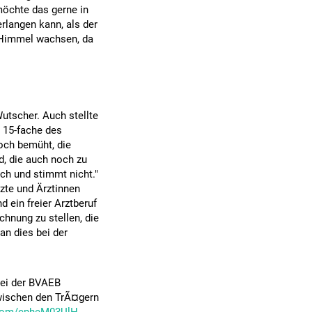
möchte das gerne in
rlangen kann, als der
n Himmel wachsen, da
tscher. Auch stellte
s 15-fache des
noch bemüht, die
d, die auch noch zu
sch und stimmt nicht."
zte und Ärztinnen
d ein freier Arztberuf
chnung zu stellen, die
an dies bei der
bei der BVAEB
zwischen den TrÃ¤gern