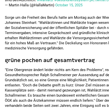
sind betrÃ¤chtlich.
#Wahlarzt
#Gesundheitssystem
pic.twitte
— Martin Halla (@HallaMartin)
October 15, 2025
Sorge um die Freiheit des Berufs hatte am Montag auch der Wi
Johannes Steinhart: "Wahlärztinnen und Wahlärzte tragen wesent
der Sozialversicherung und der öffentlichen Spitäler bei - durch 
Terminvergaben, intensive Gesprächszeit und gründliche klinis
erhalten Wahlärztinnen und Wahlärzte die Versorgungssicherheit
für ein hohes Maß an Vertrauen." Die Deckelung von Honoraren k
medizinische Versorgung gefährden.
grüne pochen auf gesamtvertrag
"Eine Obergrenze ändert leider nichts am Kern des Problems", re
Gesundheitssprecher Ralph Schallmeiner per Aussendung auf de
Grundsätzlich sei, so eine Grenze eine Möglichkeit, Patientinnen
entlasten. "Doch die Debatte greift zu kurz: Unser Ziel müssen 
Kassenplätze sein - damit niemand gezwungen ist, Wahlärzt:inne
Schallmeiner. Es brauche einen bundesweit einheitlichen Gesamt
ÖGK als auch die Ärztekammer müssen endlich liefern." Über d
verhandeln beide Seiten seit zwei Jahren, eine Einigung soll es 