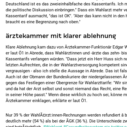
Deutschland ist es das zweieinhalbfache des Kassentarifs. Ich 
die politische Diskussion einbringen." Dass ein Wahlarzt mehr ve
Kassentarif ausmacht, "das ist OK". "Aber das kann nicht in de
braucht es eine Begrenzung nach oben."
ärztekammer mit klarer ablehnung
Klare Ablehnung kam dazu von Ärztekammer-Funktionär Edgar Wu
er laut Ö1 in Abrede, dass Wahlärztinnen und -ärzte das zehn- bi
Kassentarifs verlangen würden. "Dass jetzt ein Herr Huss sich 
letzten Aufrechten, die in der Wahlarztversorgung kompetent sin
vergrausigen - also ich stelle die Aussage in Abrede. Das ist fal
Auch ist der Obmann der Bundeskuriere der niedergelassenen Är
gegen das Festlegen einer Obergrenze für Wahlarzttarife: "Wir sin
und da hat der Arzt selbst und sonst niemand das Recht, eine Re
in seiner Höhe passt." Wenn diese wirklich zu hoch sei, könne m
Ärztekammer einklagen, erklärte er laut Ö1.
Nur 39 % der WahlÃ¤rzt:innen-Rechnungen werden refundiert â 
deutlich mehr (54 %) als bei der ÃGK (36 %). Die Unterschiede 