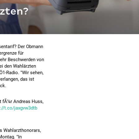
rzten?
ssentarif? Der Obmann
ergrenze für
mehr Beschwerden von
ei den Wahlärzten
Ö1-Radio. "Wir sehen,
erlangen, das ist
ck.
st fÃ¼r Andreas Huss,
://t.co/jaxgvw3dtb
es Wahlarzthonorars,
Montag. "In