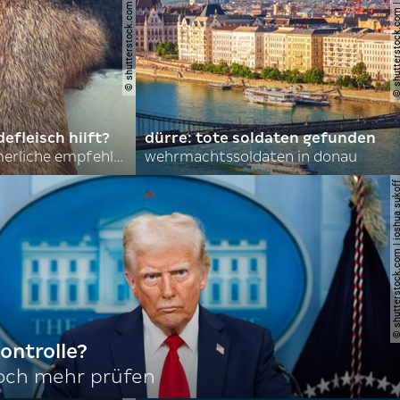
© shutterstock.com | asmit17
© shutterstock.com | al
efleisch hilft?
dürre: tote soldaten gefunden
nordkoreas sommerliche empfehlungen
wehrmachtssoldaten in donau
© shutterstock.com | joshu
ontrolle?
noch mehr prüfen