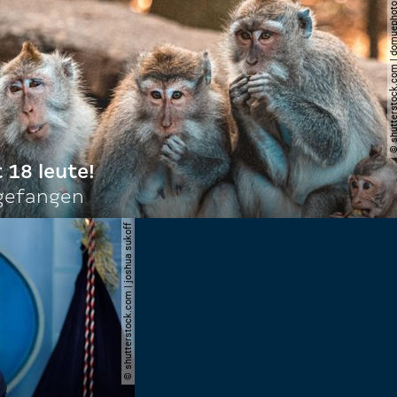
© shutterstock.com | do
t 18 leute!
ngefangen
© shutterstock.com | joshua sukoff