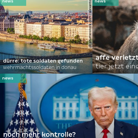
© shutterstock.com | alexanton
affe verletz
dürre: tote soldaten gefunden
tier jetzt ei
wehrmachtssoldaten in donau
noch mehr kontrolle?