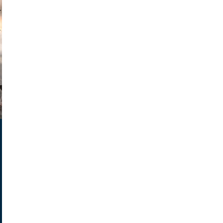
muephoto