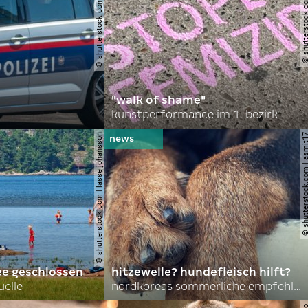
© shutterstock.com | robson90
© shutterstock.com | l
"walk of shame"
kunstperformance im 1. bezirk
© shutterstock.com | lasse johansson
© shutterstock.com | 
ee geschlossen
hitzewelle? hundefleisch hilft?
uelle
nordkoreas sommerliche empfehlungen