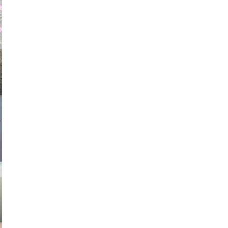
auraapl
asmit17