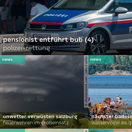
pensionist entführt bub (4)
polizei-rettung
© shutterstock.com | john d sirlin
unwetter verwüsten salzburg
nächster bades
feuerwehren im großeinsatz
wasservögel als q