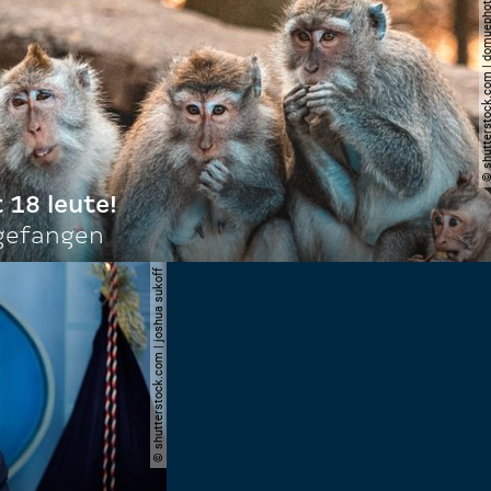
© shutterstock.com | do
t 18 leute!
ngefangen
© shutterstock.com | joshua sukoff