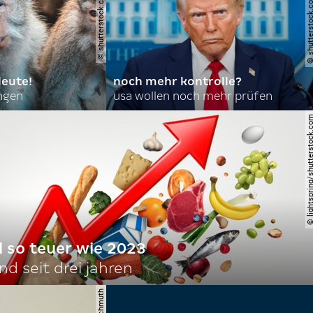
© shutterstock.com | joshu
leute!
noch mehr kontrolle?
angen
usa wollen noch mehr prüfen
© lightspring/shutterst
l so teuer wie 2023
d seit drei jahren