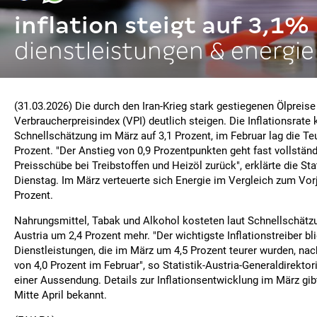
inflation steigt auf 3,1%
dienstleistungen & energie
(31.03.2026) Die durch den Iran-Krieg stark gestiegenen Ölpreis
Verbraucherpreisindex (VPI) deutlich steigen. Die Inflationsrate k
Schnellschätzung im März auf 3,1 Prozent, im Februar lag die Te
Prozent. "Der Anstieg von 0,9 Prozentpunkten geht fast vollständ
Preisschübe bei Treibstoffen und Heizöl zurück", erklärte die Sta
Dienstag. Im März verteuerte sich Energie im Vergleich zum Vo
Prozent.
Nahrungsmittel, Tabak und Alkohol kosteten laut Schnellschätzu
Austria um 2,4 Prozent mehr. "Der wichtigste Inflationstreiber b
Dienstleistungen, die im März um 4,5 Prozent teurer wurden, na
von 4,0 Prozent im Februar", so Statistik-Austria-Generaldirekto
einer Aussendung. Details zur Inflationsentwicklung im März gib
Mitte April bekannt.