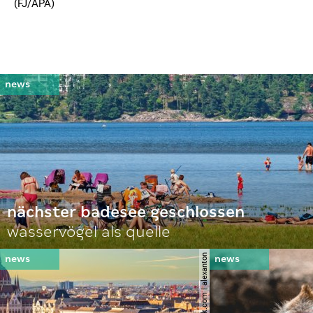
(FJ/APA)
nächster badesee geschlossen
wasservögel als quelle
© shutterstock.com | alexanton