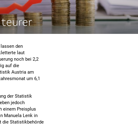
 teurer
e lassen den
letterte laut
uerung noch bei 2,2
ig auf die
tistik Austria am
rjahresmonat um 6,1
ng der Statistik
lieben jedoch
ch einem Preisplus
rin Manuela Lenk in
t die Statistikbehörde