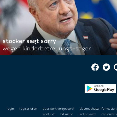
stocker sagt sorry
wegen kinderbetreuungs-sager
login
registrieren
passwort vergessen?
datenschutzinformatio
kontakt
hitsuche
radioplayer
radiowerb