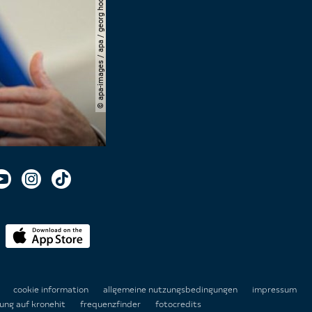
© apa-images / apa / georg hochmuth
n
cookie information
allgemeine nutzungsbedingungen
impressum
ung auf kronehit
frequenzfinder
fotocredits