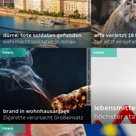
dürre: tote soldaten gefunden
affe verletzt 18 
wehrmachtssoldaten in donau
tier jetzt eingef
© shutterstock.com | cerevonstudio
lebensmitte
brand in wohnhausanlage
höchster stan
Zigarette verursacht Großeinsatz