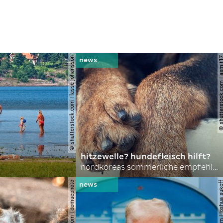
© shutterstock.com | lasse johansson
© shutterstock.com | 
hitzewelle? hundefleisch hilft?
nordkoreas sommerliche empfehlungen
© shutterstock.com | domuephoto