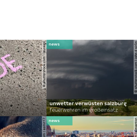
© shutterstock.com | lauraapl
© shutterstock.com | john 
unwetter verwüsten salzburg
feuerwehren im großeinsatz