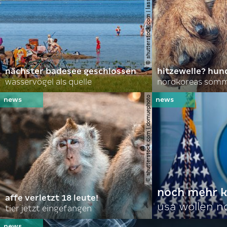
© shutterstock.com | lasse johansson
nächster badesee geschlossen
hitzewelle? hund
wasservögel als quelle
© shutterstock.com | domuephoto
noch mehr k
affe verletzt 18 leute!
usa wollen 
tier jetzt eingefangen