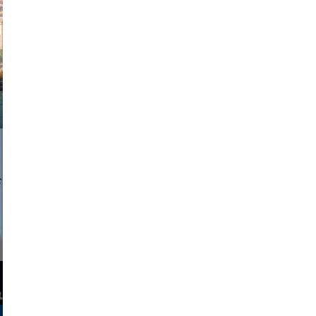
exanton
a sukoff