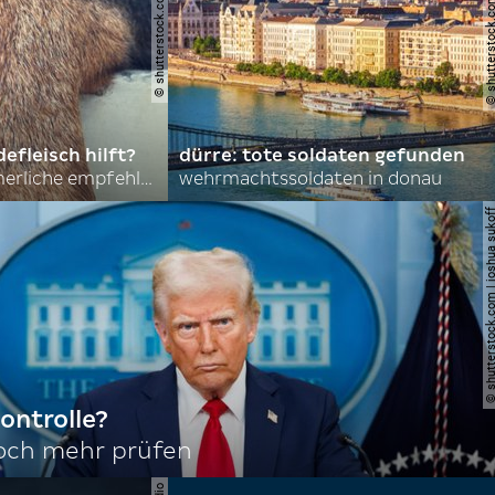
© shutterstock.com | asmit17
© shutterstock.com | al
efleisch hilft?
dürre: tote soldaten gefunden
nordkoreas sommerliche empfehlungen
wehrmachtssoldaten in donau
© shutterstock.com | joshu
ontrolle?
noch mehr prüfen