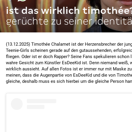
ist das wirklich timothée
gerüchte zu seiner identit
(13.12.2025) Timothée Chalamet ist der Herzensbrecher der jung
Teenie-Girls scheinen gerade auf den gutaussehenden, erfolgrei
fliegen. Oder ist er doch Rapper? Seine Fans spekulieren schon l
wahre Gesicht zum Künstler EsDeeKid ist. Denn niemand weiß, w
wirklich aussieht. Auf allen Fotos ist er immer nur mit Maske z
meinen, dass die Augenpartie von EsDeeKid und die von Timoth
gleiche, deshalb muss es sich hierbei um die gleiche Person han