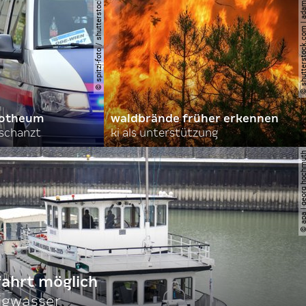
© spitzi-foto / shutterstock.com
© shutterstock.com | ad
orotheum
waldbrände früher erkennen
rschanzt
ki als unterstützung
© apa | georg ho
fahrt möglich
igwasser