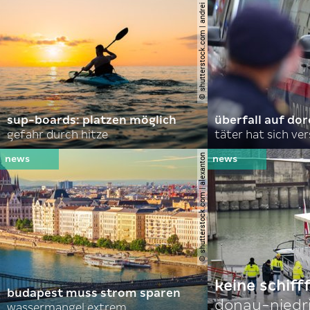
© shutterstock.com | andrei lapkin
sup-boards: platzen möglich
überfall auf d
gefahr durch hitze
täter hat sich ve
© shutterstock.com | alexanton
keine schiff
budapest muss strom sparen
donau-niedr
wassermangel extrem