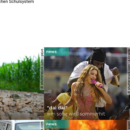
ischen Schulsystem
© shutterstock.com | gajus
© shutterstock.com | a.
"dai dai"
wm song wird sommerhit