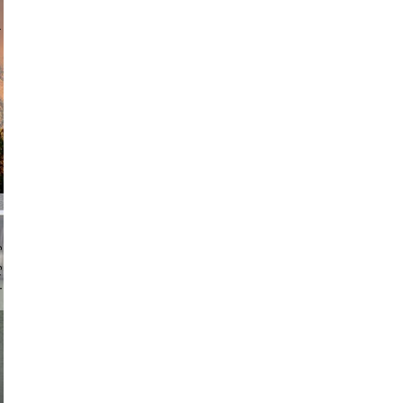
am avant
chmuth