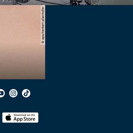
© apa/herbert pfarrhofer