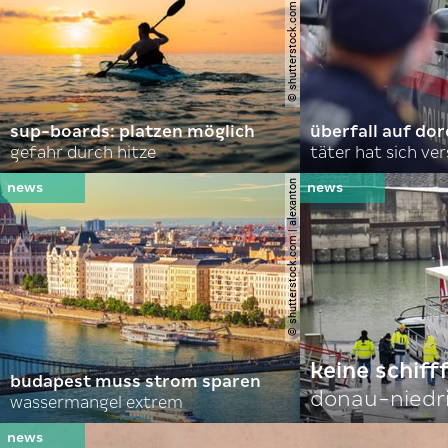
© shutterstock.com | andrei lapkin
sup-boards: platzen möglich
überfall auf d
gefahr durch hitze
täter hat sich ve
© shutterstock.com | alexanton
keine schiff
budapest muss strom sparen
donau-niedr
wassermangel extrem