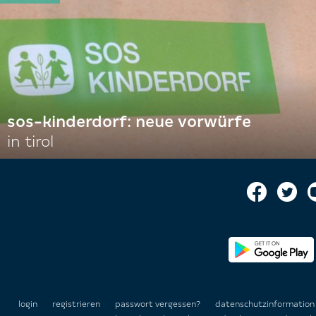
sos-kinderdorf: neue vorwürfe
in tirol
login
registrieren
passwort vergessen?
datenschutzinformatio