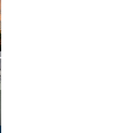
am avant
chmuth