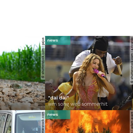
© shutterstock.com | gajus
© shutterstock.com | a.
"dai dai"
wm song wird sommerhit