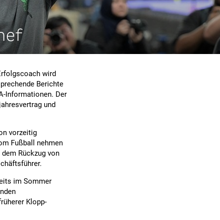
hef
Erfolgscoach wird
sprechende Berichte
PA-Informationen. Der
rjahresvertrag und
on vorzeitig
 vom Fußball nehmen
it dem Rückzug von
schäftsführer.
ereits im Sommer
lnden
früherer Klopp-