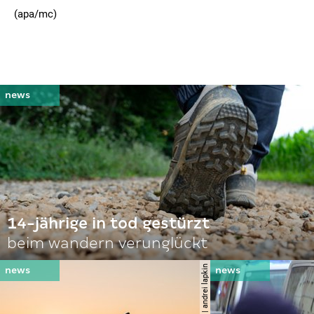
(apa/mc)
14-jährige in tod gestürzt
beim wandern verunglückt