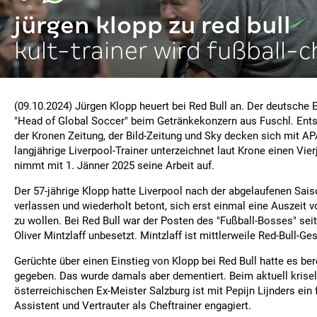
jürgen klopp zu red bull
kult-trainer wird fußball-c
(09.10.2024) Jürgen Klopp heuert bei Red Bull an. Der deutsche 
"Head of Global Soccer" beim Getränkekonzern aus Fuschl. Ent
der Kronen Zeitung, der Bild-Zeitung und Sky decken sich mit A
langjährige Liverpool-Trainer unterzeichnet laut Krone einen Vie
nimmt mit 1. Jänner 2025 seine Arbeit auf.
Der 57-jährige Klopp hatte Liverpool nach der abgelaufenen Sais
verlassen und wiederholt betont, sich erst einmal eine Auszeit
zu wollen. Bei Red Bull war der Posten des "Fußball-Bosses" se
Oliver Mintzlaff unbesetzt. Mintzlaff ist mittlerweile Red-Bull-Ge
Gerüchte über einen Einstieg von Klopp bei Red Bull hatte es b
gegeben. Das wurde damals aber dementiert. Beim aktuell krise
österreichischen Ex-Meister Salzburg ist mit Pepijn Lijnders ein 
Assistent und Vertrauter als Cheftrainer engagiert.