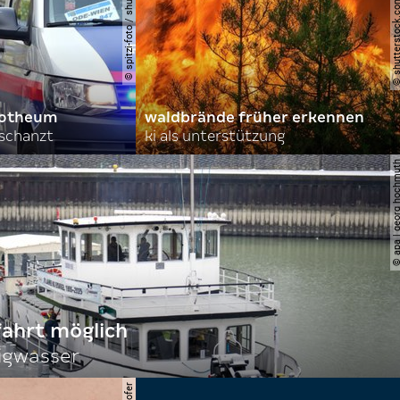
© spitzi-foto / shutterstock.com
© shutterstock.com | ad
orotheum
waldbrände früher erkennen
rschanzt
ki als unterstützung
© apa | georg ho
fahrt möglich
igwasser