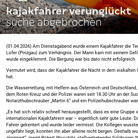
kajakfahrer verunglückt
suche abgebrochen
(01.04.2026) Am Dienstagabend wurde einem Kajakfahrer die Teu
Lofer (Pinzgau) zum Verhängnis. Der Mann kam mit seinem Gefä
wurde eingeklemmt. Die Bergung war bis dato nicht erfolgreich.
Vermutet wird, dass der Kajakfahrer die Nacht in dem eiskalten 
hat.
Die Wasserrettung, mit Helfern aus Österreich und Deutschland,
dem Roten Kreuz und der Polizei waren seit 18.30 Uhr an der Suc
Notarzthubschrauber „Martin 6“ und ein Polizeihubschrauber war
„Es hat sich relativ schnell herausgestellt, dass es eine Gruppe 
internationalen Kajakfahrern war – eigentlich sehr gute Leute. Da
Fahrer gekentert und wurde leider vermisst. Die Kollegen wusste
ungefähr liegt, konnten ihn aber alleine nicht bergen. Deshalb w
alarmiert“, meint Robert Woschitz, stellvertretender Salzburger 