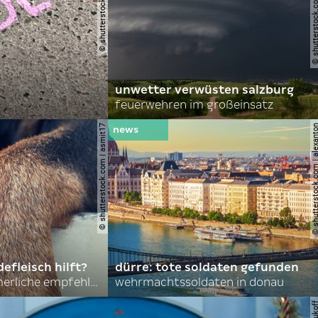
© shutterstock.com | john 
unwetter verwüsten salzburg
feuerwehren im großeinsatz
© shutterstock.com | asmit17
© shutterstock.com | al
efleisch hilft?
dürre: tote soldaten gefunden
nordkoreas sommerliche empfehlungen
wehrmachtssoldaten in donau