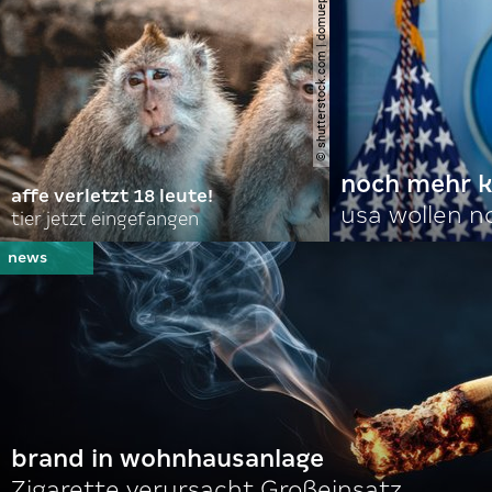
© shutterstock.com | domuephoto
noch mehr k
affe verletzt 18 leute!
usa wollen 
tier jetzt eingefangen
brand in wohnhausanlage
Zigarette verursacht Großeinsatz