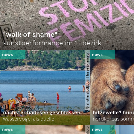
"walk of shame"
kunstperformance im 1. bezirk
© shutterstock.com | lasse johansson
nächster badesee geschlossen
hitzewelle? hund
wasservögel als quelle