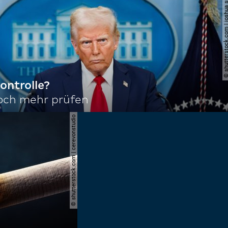
© shutterstock.com | joshu
ontrolle?
noch mehr prüfen
© shutterstock.com | cerevonstudio