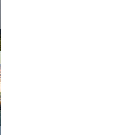
d sirlin
exanton