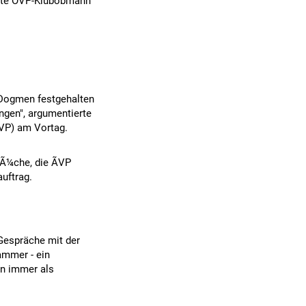
lärte ÖVP-Klubobmann
-Dogmen festgehalten
ngen", argumentierte
VP) am Vortag.
BrÃ¼che, die ÃVP
auftrag.
 Gespräche mit der
ammer - ein
en immer als