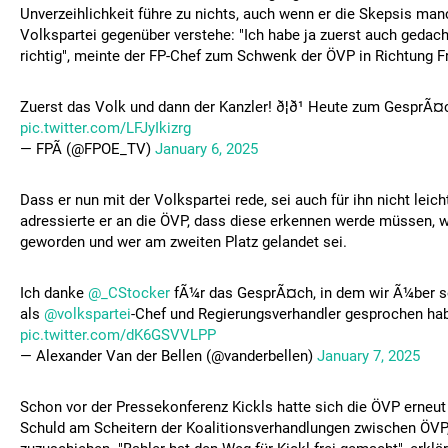
Unverzeihlichkeit führe zu nichts, auch wenn er die Skepsis ma
Volkspartei gegenüber verstehe: "Ich habe ja zuerst auch gedacht
richtig", meinte der FP-Chef zum Schwenk der ÖVP in Richtung Fr
Zuerst das Volk und dann der Kanzler! ð¦ð¹ Heute zum GesprÃ
pic.twitter.com/LFJyIkizrg
— FPÃ (@FPOE_TV)
January 6, 2025
Dass er nun mit der Volkspartei rede, sei auch für ihn nicht leicht
adressierte er an die ÖVP, dass diese erkennen werde müssen, w
geworden und wer am zweiten Platz gelandet sei.
Ich danke
@_CStocker
fÃ¼r das GesprÃ¤ch, in dem wir Ã¼ber s
als
@volkspartei
-Chef und Regierungsverhandler gesprochen hab
pic.twitter.com/dK6GSVVLPP
— Alexander Van der Bellen (@vanderbellen)
January 7, 2025
Schon vor der Pressekonferenz Kickls hatte sich die ÖVP erneut
Schuld am Scheitern der Koalitionsverhandlungen zwischen ÖV