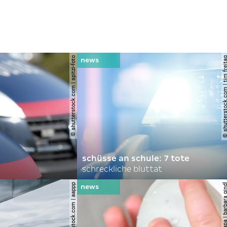
© shutterstock.com | spitzi-foto
© shutterstock.com | tim
schüsse an schule: 7 tote
schreckliche bluttat
© shutterstock.com | aappp
© apa | barbara 