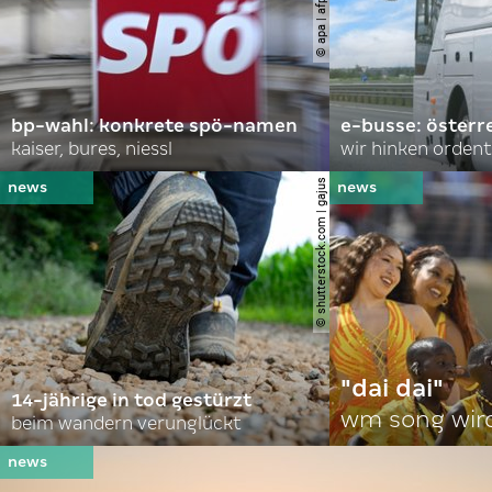
bp-wahl: konkrete spö-namen
e-busse: österr
kaiser, bures, niessl
wir hinken ordent
© shutterstock.com | gajus
"dai dai"
14-jährige in tod gestürzt
wm song wir
beim wandern verunglückt