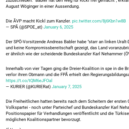
zuzuschieben. "Babler hat den Weg für Kickl frei gemacht", erk
August Wöginger in einer Aussendung.
Die ÃVP macht Kickl zum Kanzler.
pic.twitter.com/8j6Kbn1w8B
— SPÃ (@SPOE_at)
January 6, 2025
Der SPÖ-Vorsitzende Andreas Babler habe "starr an linken Uralt
und keine Kompromissbereitschaft gezeigt, das Land voranzubri
er ähnlich wie der scheidende Bundeskanzler Karl Nehammer (Ö
Innerhalb von vier Tagen ging die Dreier-Koalition in spe in die 
verlor ihren Obmann und die FPÃ erhielt den Regierungsbildungs
https://t.co/tQM6eJFOal
— KURIER (@KURIERat)
January 7, 2025
Die Freiheitlichen hatten bereits nach dem Scheitern der ersten
Volkspartei - noch unter Parteichef und Bundeskanzler Karl Neh
Positionspapier für Verhandlungen veröffentlicht und die Türkis
möglichen Koalitionspartner bevorzugt.