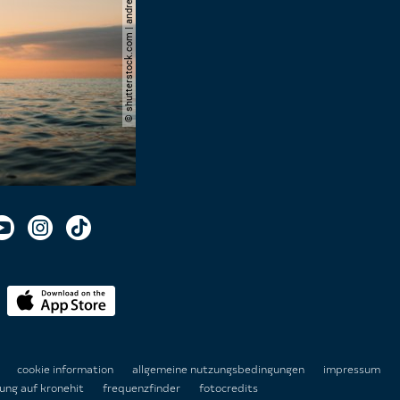
© shutterstock.com | andrei lapkin
n
cookie information
allgemeine nutzungsbedingungen
impressum
ung auf kronehit
frequenzfinder
fotocredits