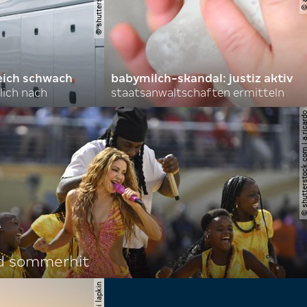
eich schwach
babymilch-skandal: justiz aktiv
lich nach
staatsanwaltschaften ermitteln
© shutterstock.com | a.
d sommerhit