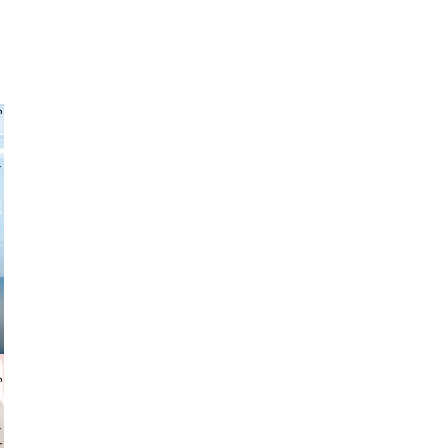
 freitag
gindl