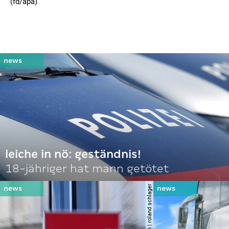
(fd/apa)
leiche in nö: geständnis!
18-jähriger hat mann getötet
© apa | afp | roland schlager