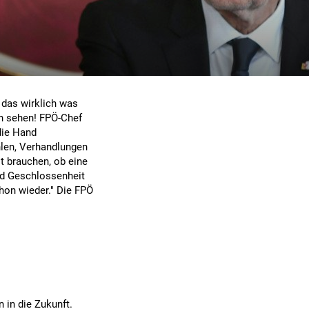
s
n
 das wirklich was
n sehen! FPÖ-Chef
die Hand
hlen, Verhandlungen
t brauchen, ob eine
nd Geschlossenheit
hon wieder." Die FPÖ
 in die Zukunft.