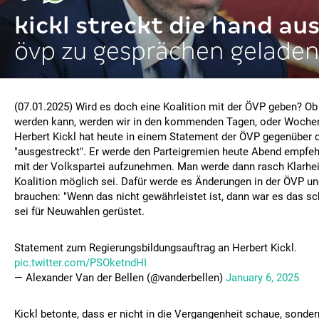
kickl streckt die hand au
övp zu gesprächen gelade
(07.01.2025) Wird es doch eine Koalition mit der ÖVP geben? Ob
werden kann, werden wir in den kommenden Tagen, oder Woche
Herbert Kickl hat heute in einem Statement der ÖVP gegenüber 
"ausgestreckt". Er werde den Parteigremien heute Abend empfe
mit der Volkspartei aufzunehmen. Man werde dann rasch Klarhei
Koalition möglich sei. Dafür werde es Änderungen in der ÖVP u
brauchen: "Wenn das nicht gewährleistet ist, dann war es das sc
sei für Neuwahlen gerüstet.
Statement zum Regierungsbildungsauftrag an Herbert Kickl.
pic.twitter.com/PSOketndHI
— Alexander Van der Bellen (@vanderbellen)
January 6, 2025
Kickl betonte, dass er nicht in die Vergangenheit schaue, sondern