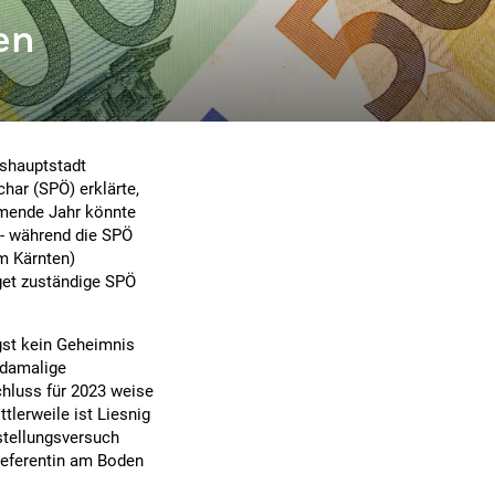
en
eshauptstadt
har (SPÖ) erklärte,
mmende Jahr könnte
 - während die SPÖ
m Kärnten)
dget zuständige SPÖ
ngst kein Geheimnis
 damalige
chluss für 2023 weise
tlerweile ist Liesnig
stellungsversuch
Referentin am Boden