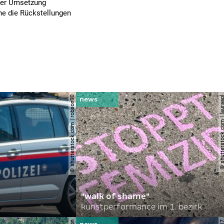
der Umsetzung
ine die Rückstellungen
© shutterstock.com | robson90
© shutterstock.com | l
"walk of shame"
kunstperformance im 1. bezirk