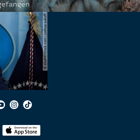
ngefangen
© shutterstock.com | joshua sukoff