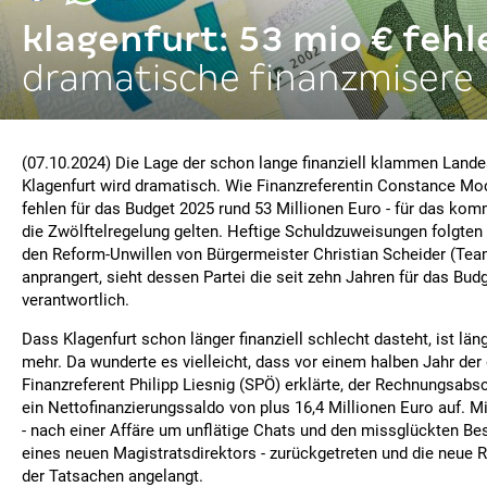
klagenfurt: 53 mio € fehl
dramatische finanzmisere
(07.10.2024) Die Lage der schon lange finanziell klammen Land
Klagenfurt wird dramatisch. Wie Finanzreferentin Constance Moc
fehlen für das Budget 2025 rund 53 Millionen Euro - für das ko
die Zwölftelregelung gelten. Heftige Schuldzuweisungen folgten
den Reform-Unwillen von Bürgermeister Christian Scheider (Tea
anprangert, sieht dessen Partei die seit zehn Jahren für das Bu
verantwortlich.
Dass Klagenfurt schon länger finanziell schlecht dasteht, ist lä
mehr. Da wunderte es vielleicht, dass vor einem halben Jahr der
Finanzreferent Philipp Liesnig (SPÖ) erklärte, der Rechnungsabs
ein Nettofinanzierungssaldo von plus 16,4 Millionen Euro auf. Mit
- nach einer Affäre um unflätige Chats und den missglückten Be
eines neuen Magistratsdirektors - zurückgetreten und die neue 
der Tatsachen angelangt.