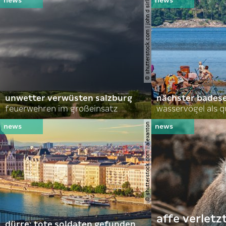
© shutterstock.com | john d sirlin
unwetter verwüsten salzburg
nächster bades
feuerwehren im großeinsatz
wasservögel als q
© shutterstock.com | alexanton
affe verletz
dürre: tote soldaten gefunden