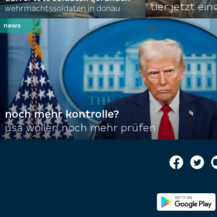
tier jetzt ei
wehrmachtssoldaten in donau
noch mehr kontrolle?
usa wollen noch mehr prüfen