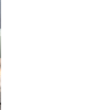
asmit17
muephoto