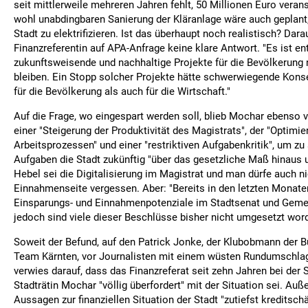
seit mittlerweile mehreren Jahren fehlt, 50 Millionen Euro veran
wohl unabdingbaren Sanierung der Kläranlage wäre auch geplant,
Stadt zu elektrifizieren. Ist das überhaupt noch realistisch? Dara
Finanzreferentin auf APA-Anfrage keine klare Antwort. "Es ist e
zukunftsweisende und nachhaltige Projekte für die Bevölkerung n
bleiben. Ein Stopp solcher Projekte hätte schwerwiegende Kon
für die Bevölkerung als auch für die Wirtschaft."
Auf die Frage, wo eingespart werden soll, blieb Mochar ebenso v
einer "Steigerung der Produktivität des Magistrats", der "Optimi
Arbeitsprozessen" und einer "restriktiven Aufgabenkritik", um zu
Aufgaben die Stadt zukünftig "über das gesetzliche Maß hinaus u
Hebel sei die Digitalisierung im Magistrat und man dürfe auch ni
Einnahmenseite vergessen. Aber: "Bereits in den letzten Monat
Einsparungs- und Einnahmenpotenziale im Stadtsenat und Geme
jedoch sind viele dieser Beschlüsse bisher nicht umgesetzt word
Soweit der Befund, auf den Patrick Jonke, der Klubobmann der B
Team Kärnten, vor Journalisten mit einem wüsten Rundumschlag 
verwies darauf, dass das Finanzreferat seit zehn Jahren bei der 
Stadträtin Mochar "völlig überfordert" mit der Situation sei. Au
Aussagen zur finanziellen Situation der Stadt "zutiefst kreditsch