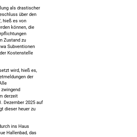
lung als drastischer
Beschluss über den
, hieß es von
erden können, die
rpflichtungen
en Zustand zu
etwa Subventionen
eder Kostenstelle
etzt wird, hieß es,
dgetmeldungen der
Alle
ur zwingend
m derzeit
31. Dezember 2025 auf
gt dieser heuer zu
durch ins Haus
eue Hallenbad, das