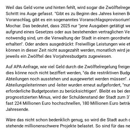
Weil das Geld vorne und hinten fehlt, wird sogar die Zwölftelrege
Schritt ins Auge gefasst. "Gibt es zu Beginn des Jahres keinen 
Voranschlag, gibt es ein sogenanntes Voranschlagsprovisorium"
Mochar. Das bedeutet, dass 2025 nur "jene Ausgaben getätigt w
aufgrund eines Gesetzes oder aus bestehenden vertraglichen Ve
notwendig sind, um die Verwaltung der Stadt in einem geordnet
erhalten". Oder anders ausgedrückt: Freiwillige Leistungen wie 
können in dieser Zeit nicht ausgezahlt werden, monatlich wird j
jeweils ein Zwölftel des Vorjahresbudgets zugewiesen.
Auf APA-Anfrage, wie viel Geld durch die Zwölftelregelung freiges
dies könne noch nicht beziffert werden, "da die restriktiven Bu
Abteilungen noch ausstehen und ausgewertet werden müssen". 
Abteilungsleiterinnen und -leiter wurden erneut aufgefordert, "n
erforderliche Budgetposten zu berücksichtigen". Bleibt es bei de
prognostizierten Minus, wird der Schuldenstand der Stadt zum 
fast 224 Millionen Euro hochschnellen, 180 Millionen Euro beträ
Jahresende.
Wäre das nicht schon bedenklich genug, so wird die Stadt auch 
stehende millionenschwere Projekte belastet. So sind für das n