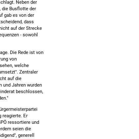
schlagt. Neben der
 die Busflotte der
uf gab es von der
ntscheidend, dass
icht auf der Strecke
sequenzen - sowohl
age. Die Rede ist von
erung von
 sehen, welche
msetzt". Zentraler
cht auf die
en und Jahren wurden
inderat beschlossen,
en."
ürgermeisterpartei
reagierte. Er
SPÖ ressortiere und
ßerdem seien die
ädigend", generell