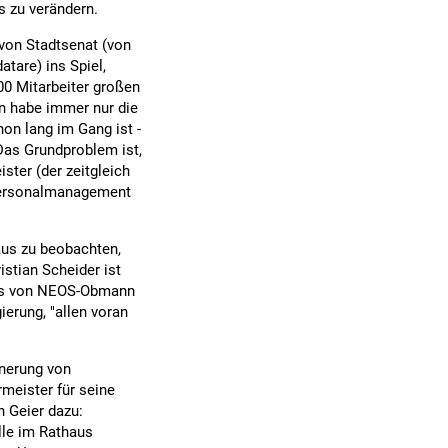
s zu verändern.
von Stadtsenat (von
tare) ins Spiel,
0 Mitarbeiter großen
n habe immer nur die
hon lang im Gang ist -
"Das Grundproblem ist,
ster (der zeitgleich
 Personalmanagement
 aus zu beobachten,
stian Scheider ist
ß es von NEOS-Obmann
ierung, "allen voran
inerung von
meister für seine
n Geier dazu:
lle im Rathaus