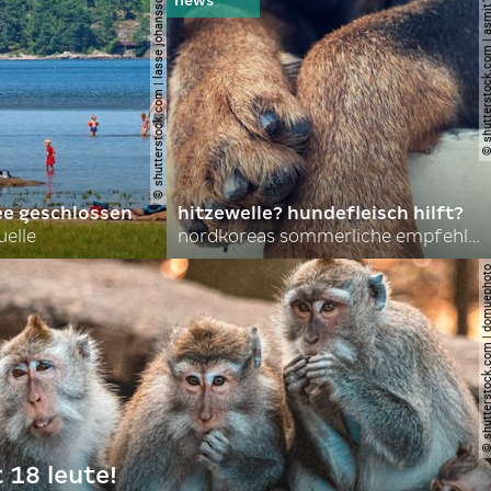
© shutterstock.com | lasse johansson
© shutterstock.com | 
ee geschlossen
hitzewelle? hundefleisch hilft?
uelle
nordkoreas sommerliche empfehlungen
© shutterstock.com | do
t 18 leute!