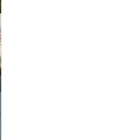
exanton
a sukoff