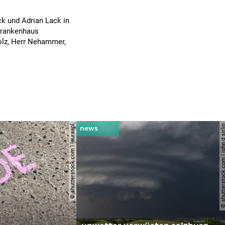
k und Adrian Lack in
 Krankenhaus
cholz, Herr Nehammer,
© shutterstock.com | lauraapl
© shutterstock.com | john 