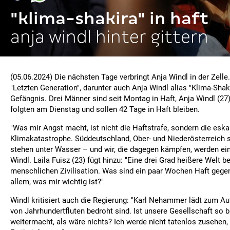
"klima-shakira" in haft
anja windl hinter gittern
(05.06.2024) Die nächsten Tage verbringt Anja Windl in der Zelle.
"Letzten Generation", darunter auch Anja Windl alias "Klima-Shaki
Gefängnis. Drei Männer sind seit Montag in Haft, Anja Windl (27)
folgten am Dienstag und sollen 42 Tage in Haft bleiben.
"Was mir Angst macht, ist nicht die Haftstrafe, sondern die eska
Klimakatastrophe. Süddeutschland, Ober- und Niederösterreich 
stehen unter Wasser – und wir, die dagegen kämpfen, werden ein
Windl. Laila Fuisz (23) fügt hinzu: "Eine drei Grad heißere Welt 
menschlichen Zivilisation. Was sind ein paar Wochen Haft gege
allem, was mir wichtig ist?"
Windl kritisiert auch die Regierung: "Karl Nehammer lädt zum Au
von Jahrhundertfluten bedroht sind. Ist unsere Gesellschaft so b
weitermacht, als wäre nichts? Ich werde nicht tatenlos zusehen