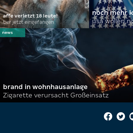
noch mehr k
affe verletzt 18 leute!
usa wollen 
tier jetzt eingefangen
brand in wohnhausanlage
Zigarette verursacht Großeinsatz