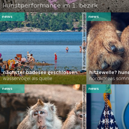
kunstperformance im 1. bezirk
© shutterstock.com | lasse johansson
nächster badesee geschlossen
hitzewelle? hund
wasservögel als quelle
© shutterstock.com | domuephoto