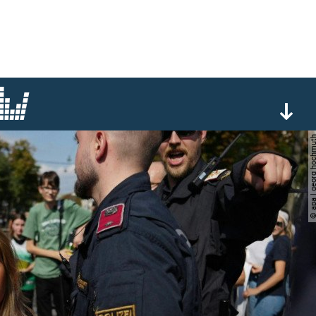
© apa | georg ho