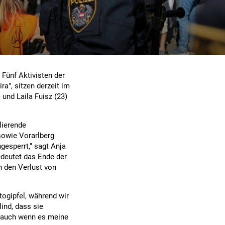
 Fünf Aktivisten der
ra", sitzen derzeit im
 und Laila Fuisz (23)
lierende
sowie Vorarlberg
gesperrt," sagt Anja
bedeutet das Ende der
n den Verlust von
togipfel, während wir
lind, dass sie
, auch wenn es meine