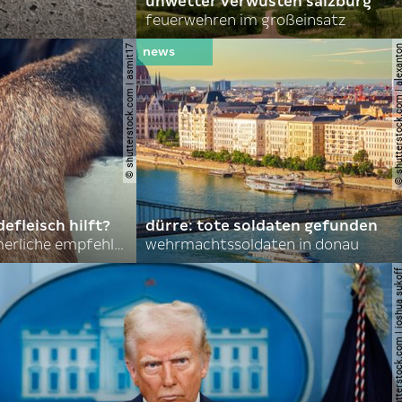
unwetter verwüsten salzburg
feuerwehren im großeinsatz
© shutterstock.com | asmit17
© shutterstock.com | al
efleisch hilft?
dürre: tote soldaten gefunden
nordkoreas sommerliche empfehlungen
wehrmachtssoldaten in donau
© shutterstock.com | joshu