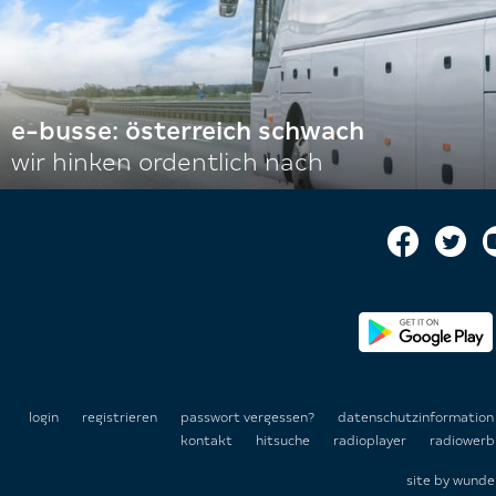
e-busse: österreich schwach
wir hinken ordentlich nach
login
registrieren
passwort vergessen?
datenschutzinformatio
kontakt
hitsuche
radioplayer
radiowerb
site by
wunde