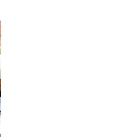
v radin
tzi-foto