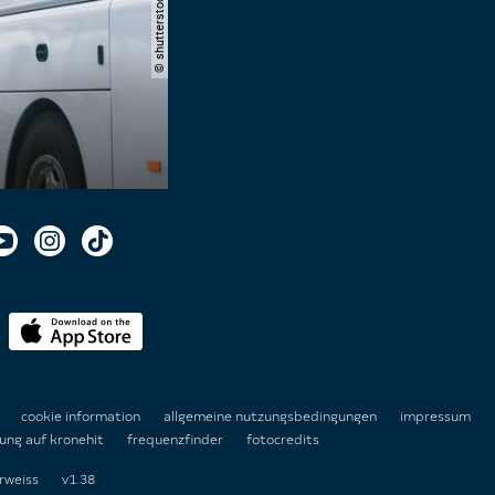
n
cookie information
allgemeine nutzungsbedingungen
impressum
ung auf kronehit
frequenzfinder
fotocredits
rweiss
v1.38