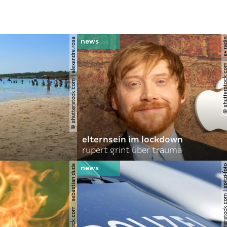
© shutterstock.com | alexandre.rosa
© shutterstock.com | le
elternsein im lockdown
rupert grint über trauma
© shutterstock.com | sebastian duda
© shutterstock.com | spi