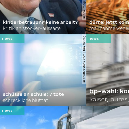
kinderbetreuung keine arbeit?
dürre: jetzt kom
kritik an stocker-aussage
maßnahme wegen
© shutterstock.com | tim freitag
bp-wahl: k
schüsse an schule: 7 tote
kaiser, bures,
schreckliche bluttat