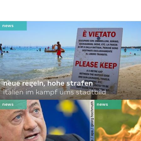
neue regeln, hohe strafen
italien im kampf ums stadtbild
© apa-images / apa / georg hochmuth