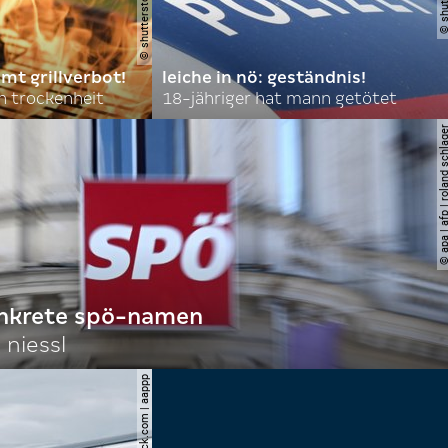
mt grillverbot!
leiche in nö: geständnis!
 trockenheit
18-jähriger hat mann getötet
© apa | afp | roland s
onkrete spö-namen
 niessl
© shutterstock.com | aappp