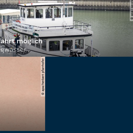
© apa | georg ho
fahrt möglich
igwasser
© apa/herbert pfarrhofer