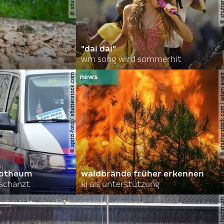
"dai dai"
wm song wird sommerhit
© spitzi-foto / shutterstock.com
© shutterstock.com | ad
orotheum
waldbrände früher erkennen
rschanzt
ki als unterstützung