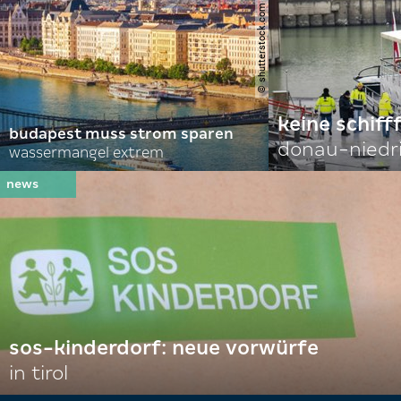
© shutterstock.com | alexanton
keine schiff
budapest muss strom sparen
donau-niedr
wassermangel extrem
sos-kinderdorf: neue vorwürfe
in tirol