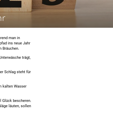
hr
hrend man in
pfad ins neue Jahr
en Bräuchen.
 Unterwäsche trägt,
er Schlag steht für
im kalten Wasser
el Glück bescheren.
läge läuten, sollen