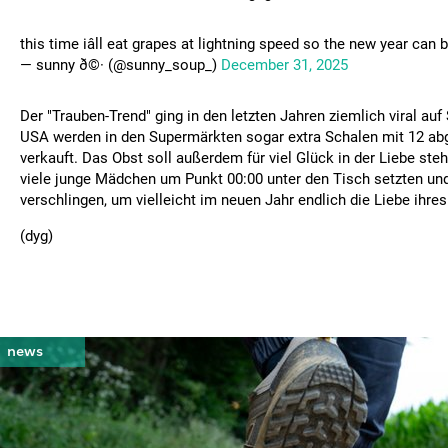
this time iâll eat grapes at lightning speed so the new year can 
— sunny ð©· (@sunny_soup_)
December 31, 2025
Der "Trauben-Trend" ging in den letzten Jahren ziemlich viral auf
USA werden in den Supermärkten sogar extra Schalen mit 12 ab
verkauft. Das Obst soll außerdem für viel Glück in der Liebe ste
viele junge Mädchen um Punkt 00:00 unter den Tisch setzten und
verschlingen, um vielleicht im neuen Jahr endlich die Liebe ihres
(dyg)