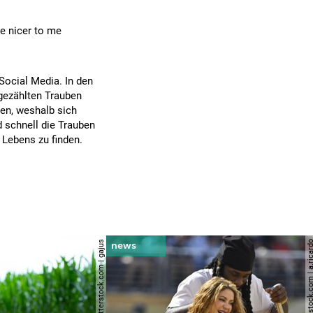
be nicer to me
 Social Media. In den
gezählten Trauben
hen, weshalb sich
 schnell die Trauben
 Lebens zu finden.
© shutterstock.com | gajus
© shutterstock.com | a.