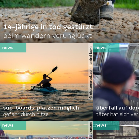
14-jährige in tod gestürzt
beim wandern verunglückt
© shutterstock.com | andrei lapkin
sup-boards: platzen möglich
überfall auf d
gefahr durch hitze
täter hat sich ve