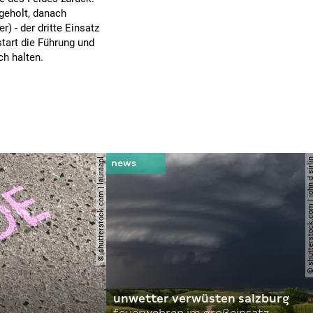
geholt, danach
) - der dritte Einsatz
start die Führung und
ch halten.
© shutterstock.com | lauraapl
© shutterstock.com | john 
unwetter verwüsten salzburg