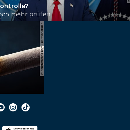
ontrolle?
noch mehr prüfen
© shutterstock.com | cerevonstudio