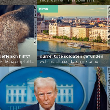
feuerwehren im großeinsatz
© shutterstock.com | asmit17
© shutterstock.com | al
efleisch hilft?
dürre: tote soldaten gefunden
nordkoreas sommerliche empfehlungen
wehrmachtssoldaten in donau
© shutterstock.com | joshu