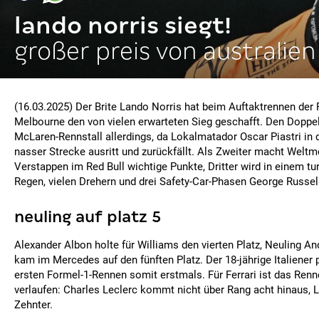
lando norris siegt!
großer preis von australien
(16.03.2025) Der Brite Lando Norris hat beim Auftaktrennen der 
Melbourne den von vielen erwarteten Sieg geschafft. Den Doppel
McLaren-Rennstall allerdings, da Lokalmatador Oscar Piastri in
nasser Strecke ausritt und zurückfällt. Als Zweiter macht Welt
Verstappen im Red Bull wichtige Punkte, Dritter wird in einem t
Regen, vielen Drehern und drei Safety-Car-Phasen George Russe
neuling auf platz 5
Alexander Albon holte für Williams den vierten Platz, Neuling An
kam im Mercedes auf den fünften Platz. Der 18-jährige Italiener
ersten Formel-1-Rennen somit erstmals. Für Ferrari ist das Ren
verlaufen: Charles Leclerc kommt nicht über Rang acht hinaus, 
Zehnter.