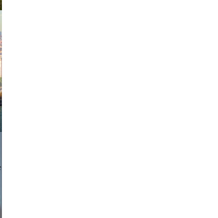
exanton
a sukoff