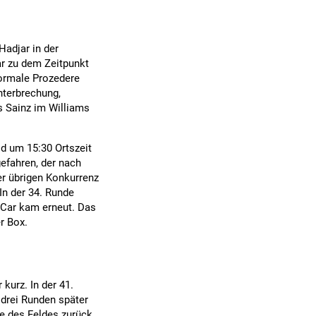
Hadjar in der
r zu dem Zeitpunkt
ormale Prozedere
nterbrechung,
s Sainz im Williams
ld um 15:30 Ortszeit
efahren, der nach
der übrigen Konkurrenz
In der 34. Runde
 Car kam erneut. Das
r Box.
kurz. In der 41.
drei Runden später
de des Feldes zurück.