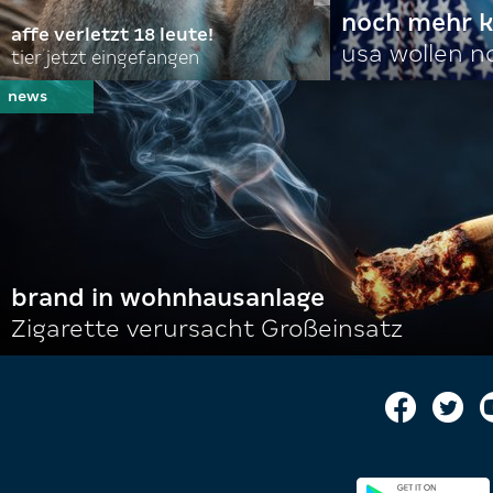
noch mehr k
affe verletzt 18 leute!
usa wollen 
tier jetzt eingefangen
brand in wohnhausanlage
Zigarette verursacht Großeinsatz