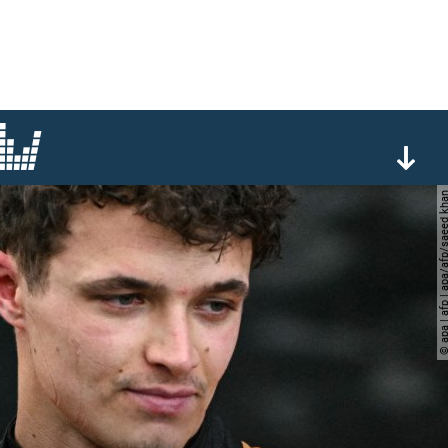
© apa | afp | apa/afp/sa