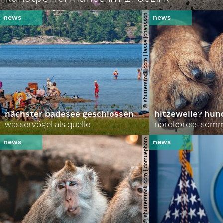
© shutterstock.com | lasse johansson
nächster badesee geschlossen
hitzewelle? hund
wasservögel als quelle
© shutterstock.com | domuephoto