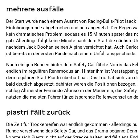
mehrere ausfälle
Der Start wurde nach einem Ausritt von Racing-Bulls-Pilot Isack 
Einführungsrunde abgebrochen und neu angesetzt. Der Regen wa
kein dramatisches Problem, sodass es 15 Minuten später das n
gab. Allerdings folgt keine Minute nach dem Start die nächste U
nachdem Jack Doohan seinen Alpine vernichtet hat. Auch Carlo
ist bereits in der ersten Runde nach einem Unfall ausgeschiede.
Nach einigen Runden hinter dem Safety Car führte Norris das Fe
endlich im regulären Rennmodus an. Hinter ihm ist Verstappen g
dem regulären Start Piastri überholt hat. Das Trio hat sich von 
bald deutlich abgesetzt, dahinter waren die Positionen bezogen. 
schlug Altmeister Fernando Alonso in der Mauer ein, das Safety
nutzten die meisten Fahrer für zeitsparende Reifenwechsel an de
piastri fällt zurück
Die Zeit für Trockenreifen war endlich gekommen - allerdings nur 
Runde verschwand das Safety Car, und das Drama begann: Denn 
konnte sich Piastri nicht auf der Strecke halten und fällt ans En