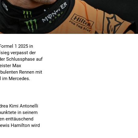
Formel 1 2025 in
sieg verpasst der
 der Schlussphase auf
meister Max
urbulenten Rennen mit
ll im Mercedes.
drea Kimi Antonelli
 punktete in seinem
nen enttäuschend
Lewis Hamilton wird