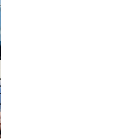
a sukoff
 hochmuth