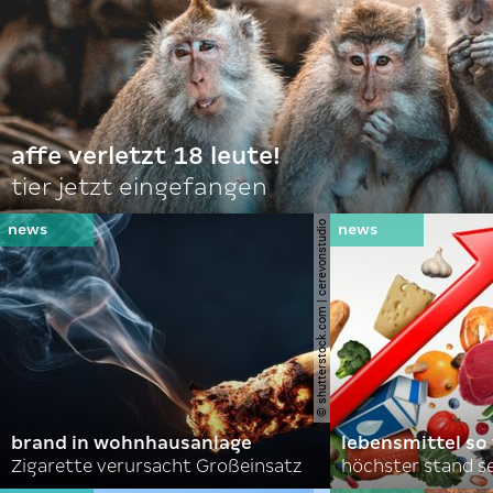
affe verletzt 18 leute!
tier jetzt eingefangen
© shutterstock.com | cerevonstudio
brand in wohnhausanlage
lebensmittel so
Zigarette verursacht Großeinsatz
höchster stand se