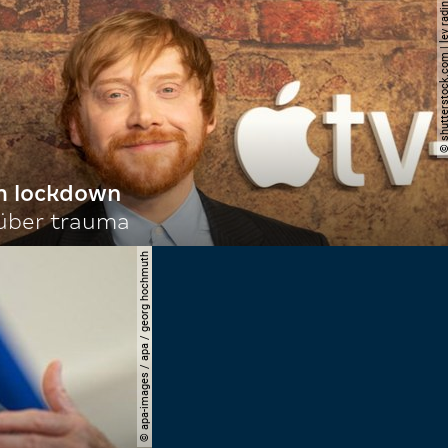
© shutterstock.com | le
im lockdown
 über trauma
© apa-images / apa / georg hochmuth