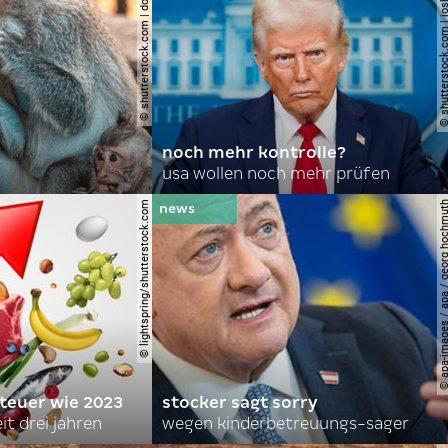
© shutterstock.com | domuephoto
© shutterstock.com | joshu
noch mehr kontrolle?
usa wollen noch mehr prüfen
© lightspring/shutterstock.com
© apa-images / apa / georg
 teuer wie 2023
stocker sagt sorry
it drei jahren
wegen kinderbetreuungs-sager