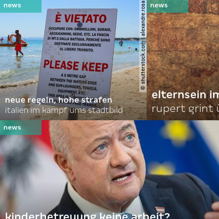
© shutterstock.com | alexandre.rosa
elternsein 
neue regeln, hohe strafen
rupert grint
italien im kampf ums stadtbild
kinderbetreuung keine arbeit?