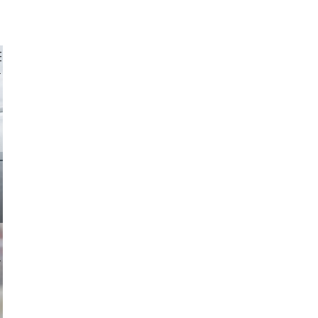
 aappp
ricardo