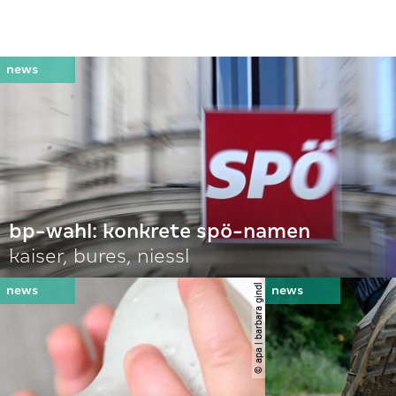
bp-wahl: konkrete spö-namen
kaiser, bures, niessl
© apa | barbara gindl