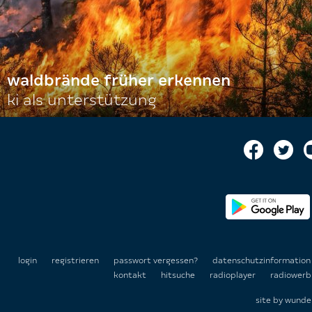
waldbrände früher erkennen
ki als unterstützung
login
registrieren
passwort vergessen?
datenschutzinformatio
kontakt
hitsuche
radioplayer
radiowerb
site by
wunde