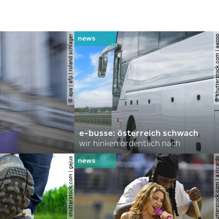
© apa | afp | roland schlager
© shutterstock.com |
e-busse: österreich schwach
wir hinken ordentlich nach
© shutterstock.com | gajus
© shutterstock.com | a.