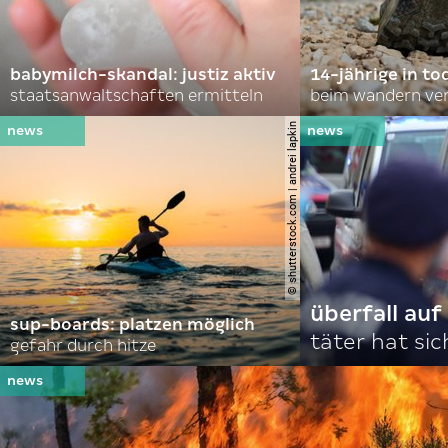
babymilch-skandal: justiz aktiv
14-jährige in to
staatsanwaltschaften ermitteln
beim wandern ve
© shutterstock.com | andrei lapkin
überfall au
sup-boards: platzen möglich
täter hat si
gefahr durch hitze