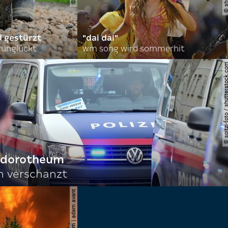
d gestürzt
"dai dai"
runglückt
wm song wird sommerhit
© spitzi-foto / shutters
f dorotheum
ch verschanzt