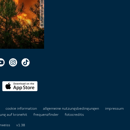
© shutterstock.com | adam avant
n
cookie information
allgemeine nutzungsbedingungen
impressum
ung auf kronehit
frequenzfinder
fotocredits
rweiss
v1.38