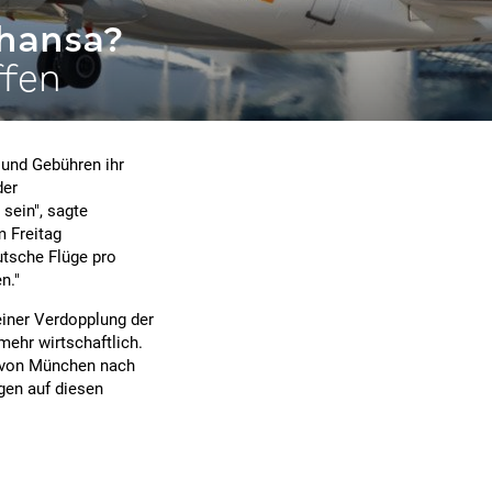
thansa?
ffen
 und Gebühren ihr
der
sein", sagte
 Freitag
utsche Flüge pro
n."
einer Verdopplung der
mehr wirtschaftlich.
 von München nach
gen auf diesen