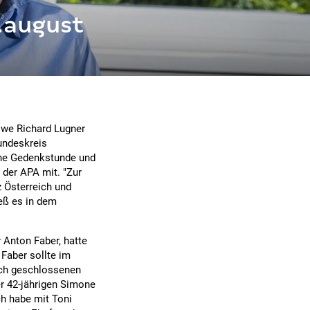
.august
we Richard Lugner
undeskreis
ine Gedenkstunde und
 der APA mit. "Zur
 Österreich und
eß es in dem
Anton Faber, hatte
 Faber sollte im
ich geschlossenen
r 42-jährigen Simone
ch habe mit Toni