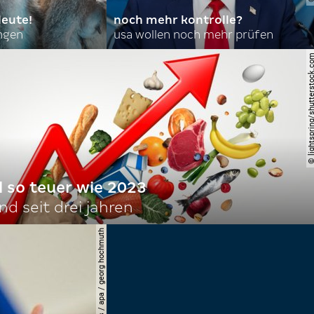
leute!
noch mehr kontrolle?
angen
usa wollen noch mehr prüfen
© lightspring/shutterst
l so teuer wie 2023
d seit drei jahren
© apa-images / apa / georg hochmuth