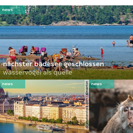
nächster badesee geschlossen
wasservögel als quelle
© shutterstock.com | alexanton