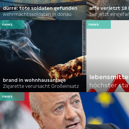
dürre: tote soldaten gefunden
affe verletzt 18 
wehrmachtssoldaten in donau
tier jetzt eingef
© shutterstock.com | cerevonstudio
lebensmitte
brand in wohnhausanlage
höchster stan
Zigarette verursacht Großeinsatz