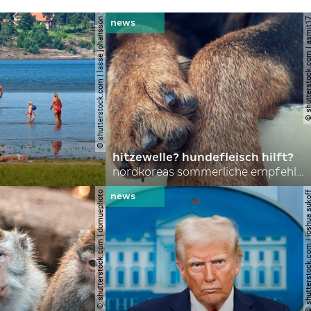
© shutterstock.com | lasse johansson
© shutterstock.com | 
hitzewelle? hundefleisch hilft?
nordkoreas sommerliche empfehlungen
© shutterstock.com | domuephoto
© shutterstock.com | joshu