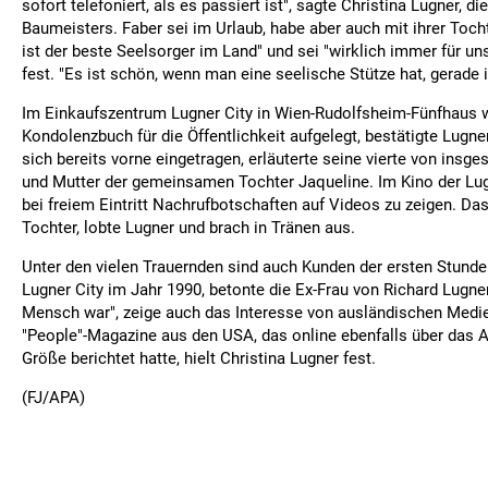
sofort telefoniert, als es passiert ist", sagte Christina Lugner, di
Baumeisters. Faber sei im Urlaub, habe aber auch mit ihrer Toch
ist der beste Seelsorger im Land" und sei "wirklich immer für uns
fest. "Es ist schön, wenn man eine seelische Stütze hat, gerade i
Im Einkaufszentrum Lugner City in Wien-Rudolfsheim-Fünfhaus 
Kondolenzbuch für die Öffentlichkeit aufgelegt, bestätigte Lugne
sich bereits vorne eingetragen, erläuterte seine vierte von ins
und Mutter der gemeinsamen Tochter Jaqueline. Im Kino der Lugn
bei freiem Eintritt Nachrufbotschaften auf Videos zu zeigen. Das
Tochter, lobte Lugner und brach in Tränen aus.
Unter den vielen Trauernden sind auch Kunden der ersten Stunde 
Lugner City im Jahr 1990, betonte die Ex-Frau von Richard Lugner
Mensch war", zeige auch das Interesse von ausländischen Medie
"People"-Magazine aus den USA, das online ebenfalls über das A
Größe berichtet hatte, hielt Christina Lugner fest.
(FJ/APA)