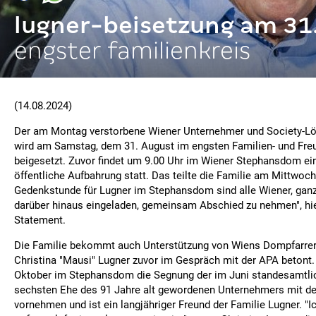
lugner-beisetzung am 31
engster familienkreis
(14.08.2024)
Der am Montag verstorbene Wiener Unternehmer und Society-Lö
wird am Samstag, dem 31. August im engsten Familien- und Fre
beigesetzt. Zuvor findet um 9.00 Uhr im Wiener Stephansdom e
öffentliche Aufbahrung statt. Das teilte die Familie am Mittwoch
Gedenkstunde für Lugner im Stephansdom sind alle Wiener, ganz
darüber hinaus eingeladen, gemeinsam Abschied zu nehmen", hi
Statement.
Die Familie bekommt auch Unterstützung von Wiens Dompfarrer 
Christina "Mausi" Lugner zuvor im Gespräch mit der APA betont.
Oktober im Stephansdom die Segnung der im Juni standesamtl
sechsten Ehe des 91 Jahre alt gewordenen Unternehmers mit de
vornehmen und ist ein langjähriger Freund der Familie Lugner. "I