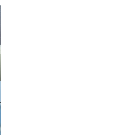
asmit17
a sukoff