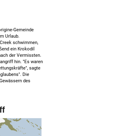
origine-Gemeinde
im Urlaub.
 Creek schwimmen,
eßend ein Krokodil
 nach der Vermissten.
ngriff hin. "Es waren
ttungskräfte", sagte
glaubens". Die
n Gewässern des