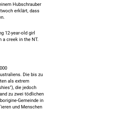
d einem Hubschrauber
ttwoch erklärt, dass
en.
g 12-year-old girl
 a creek in the NT.
.000
straliens. Die bis zu
lten als extrem
hies"), die jedoch
and zu zwei tödlichen
 Aborigine-Gemeinde in
 Tieren und Menschen