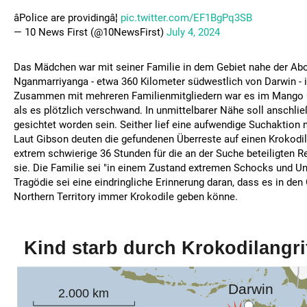
âPolice are providingâ¦
pic.twitter.com/EF1BgPq3SB
— 10 News First (@10NewsFirst)
July 4, 2024
Das Mädchen war mit seiner Familie in dem Gebiet nahe der Ab
Nganmarriyanga - etwa 360 Kilometer südwestlich von Darwin - 
Zusammen mit mehreren Familienmitgliedern war es im Mango
als es plötzlich verschwand. In unmittelbarer Nähe soll anschli
gesichtet worden sein. Seither lief eine aufwendige Suchaktion
Laut Gibson deuten die gefundenen Überreste auf einen Krokodila
extrem schwierige 36 Stunden für die an der Suche beteiligten Re
sie. Die Familie sei "in einem Zustand extremen Schocks und Un
Tragödie sei eine eindringliche Erinnerung daran, dass es in de
Northern Territory immer Krokodile geben könne.