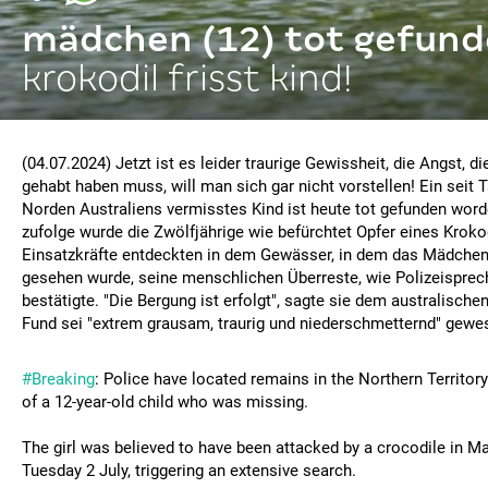
mädchen (12) tot gefund
krokodil frisst kind!
(04.07.2024) Jetzt ist es leider traurige Gewissheit, die Angst, d
gehabt haben muss, will man sich gar nicht vorstellen! Ein seit
Norden Australiens vermisstes Kind ist heute tot gefunden word
zufolge wurde die Zwölfjährige wie befürchtet Opfer eines Krokod
Einsatzkräfte entdeckten in dem Gewässer, in dem das Mädchen
gesehen wurde, seine menschlichen Überreste, wie Polizeisprec
bestätigte. "Die Bergung ist erfolgt", sagte sie dem australisch
Fund sei "extrem grausam, traurig und niederschmetternd" gewe
#Breaking
: Police have located remains in the Northern Territor
of a 12-year-old child who was missing.
The girl was believed to have been attacked by a crocodile in 
Tuesday 2 July, triggering an extensive search.