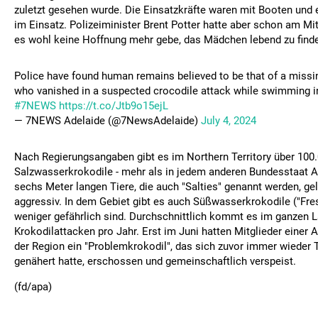
zuletzt gesehen wurde. Die Einsatzkräfte waren mit Booten un
im Einsatz. Polizeiminister Brent Potter hatte aber schon am Mi
es wohl keine Hoffnung mehr gebe, das Mädchen lebend zu find
Police have found human remains believed to be that of a missin
who vanished in a suspected crocodile attack while swimming in
#7NEWS
https://t.co/Jtb9o15ejL
— 7NEWS Adelaide (@7NewsAdelaide)
July 4, 2024
Nach Regierungsangaben gibt es im Northern Territory über 100
Salzwasserkrokodile - mehr als in jedem anderen Bundesstaat Au
sechs Meter langen Tiere, die auch "Salties" genannt werden, ge
aggressiv. In dem Gebiet gibt es auch Süßwasserkrokodile ("Fres
weniger gefährlich sind. Durchschnittlich kommt es im ganzen L
Krokodilattacken pro Jahr. Erst im Juni hatten Mitglieder einer
der Region ein "Problemkrokodil", das sich zuvor immer wieder
genähert hatte, erschossen und gemeinschaftlich verspeist.
(fd/apa)