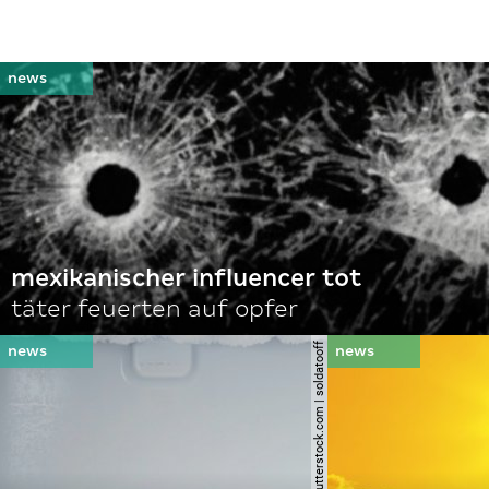
mexikanischer influencer tot
täter feuerten auf opfer
© shutterstock.com | soldatooff