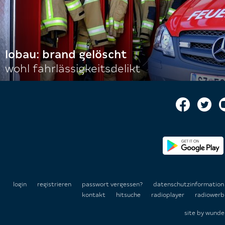
lobau: brand gelöscht
wohl fahrlässigkeitsdelikt
login
registrieren
passwort vergessen?
datenschutzinformatio
kontakt
hitsuche
radioplayer
radiowerb
site by
wunde