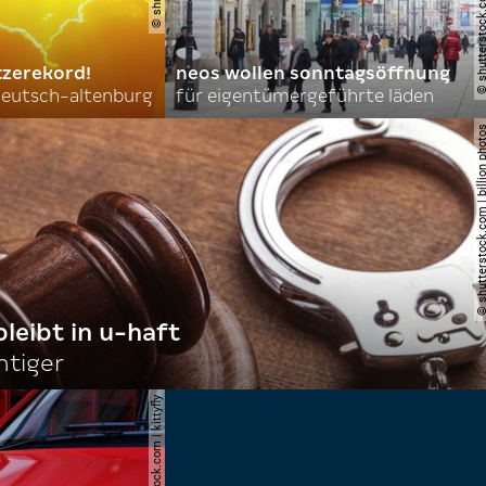
tzerekord!
neos wollen sonntagsöffnung
 deutsch-altenburg
für eigentümergeführte läden
© shutterstock.com | billi
bleibt in u-haft
htiger
© shutterstock.com | kittyfly