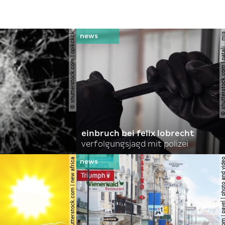
© shutterstock.com | opikckck
© shutterstock.com | nata
einbruch bei felix lobrecht
verfolgungsjagd mit polizei
© shutterstock.com | new africa
© shutterstock.com | pavel l phot