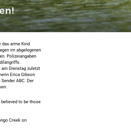
en!
ie das arme Kind
 Tagen im abgelegenen
en. Polizeiangaben
ilangriffs.
 am Dienstag zuletzt
herin Erica Gibson
en Sender ABC. Der
sen.
y believed to be those
Mango Creek on