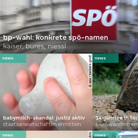
bp-wahl: konkrete spö-namen
kaiser, bures, niessl
© apa | barbara gindl
babymilch-skandal: justiz aktiv
14-jährige in to
staatsanwaltschaften ermitteln
beim wandern ve