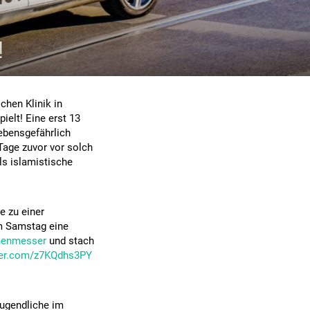
!
chen Klinik in
elt! Eine erst 13
lebensgefährlich
 Tage zuvor vor solch
ls islamistische
 zu einer
m Samstag eine
enmesser
und stach
tter.com/z7KQdhs3PY
Jugendliche im