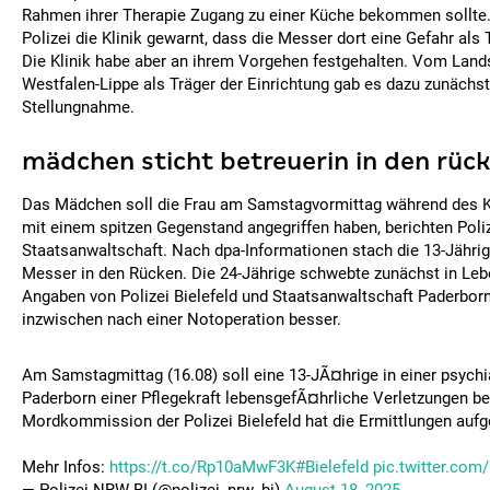
Rahmen ihrer Therapie Zugang zu einer Küche bekommen sollte. 
Polizei die Klinik gewarnt, dass die Messer dort eine Gefahr als 
Die Klinik habe aber an ihrem Vorgehen festgehalten. Vom Lan
Westfalen-Lippe als Träger der Einrichtung gab es dazu zunächst
Stellungnahme.
mädchen sticht betreuerin in den rüc
Das Mädchen soll die Frau am Samstagvormittag während des K
mit einem spitzen Gegenstand angegriffen haben, berichten Poli
Staatsanwaltschaft. Nach dpa-Informationen stach die 13-Jährige
Messer in den Rücken. Die 24-Jährige schwebte zunächst in Leb
Angaben von Polizei Bielefeld und Staatsanwaltschaft Paderbor
inzwischen nach einer Notoperation besser.
Am Samstagmittag (16.08) soll eine 13-JÃ¤hrige in einer psychia
Paderborn einer Pflegekraft lebensgefÃ¤hrliche Verletzungen b
Mordkommission der Polizei Bielefeld hat die Ermittlungen au
Mehr Infos:
https://t.co/Rp10aMwF3K
#Bielefeld
pic.twitter.co