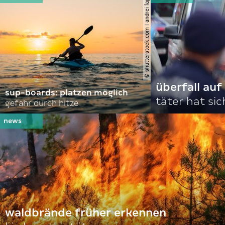
© shutterstock.com | andrei lapkin
überfall au
sup-boards: platzen möglich
täter hat si
gefahr durch hitze
waldbrände früher erkennen