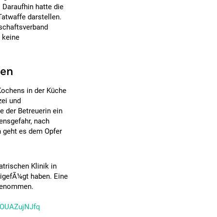
Daraufhin hatte die
Tatwaffe darstellen.
dschaftsverband
 keine
ken
ochens in der Küche
zei und
 der Betreuerin ein
ensgefahr, nach
n geht es dem Opfer
trischen Klinik in
eigefÃ¼gt haben. Eine
fgenommen.
m/OUAZujNJfq