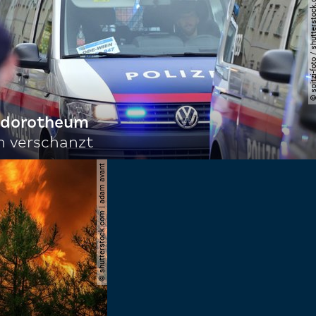
© spitzi-foto / shutters
f dorotheum
ch verschanzt
© shutterstock.com | adam avant