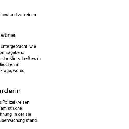
t bestand zu keinem
atrie
 untergebracht, wie
 Sonntagabend
 die Klinik, hieß es in
Mädchen in
 Frage, wo es
hrderin
 Polizeikreisen
slamistische
hnung, in der sie
iüberwachung stand.