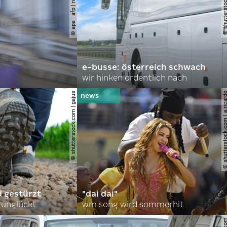
e-busse: österreich schwach
wir hinken ordentlich nach
© shutterstock.com | gajus
© shutterstock.com | a.
d gestürzt
"dai dai"
runglückt
wm song wird sommerhit