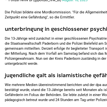
— Polizei NRW BI (@polizei_nrw_bi)
August 18, 2025
Die Polizei bildete eine Mordkommission. "Für die Allgemeinhei
Zeitpunkt eine Gefährdung", so die Ermittler.
unterbringung in geschlossener psychi
Die 13-Jährige wird zunächst in einer geschlossenen Psychiatrie
die Staatsanwaltschaft Paderborn und die Polizei Bielefeld am
gemeinsam mitteilten. Derzeit erfolge ihr begleiteter Transport in
der Mitteilung. Nach dem Vorfall am Samstag befand sich das 
Polizeigewahrsam. Nun sei der Kreis Paderborn zuständig in der
untergebracht werde.
jugendliche galt als islamistische gefä
Wie mehrere Medien übereinstimmend berichten und der dpa aus
bestätigt wurde, stand die 13-Jährige bereits seit Monaten als i
Gefährderin im Fokus der Behörden. Sie lebte zuletzt in einer Wo
pädagogisch betreut wurde und 24 Stunden am Tag unter Polize