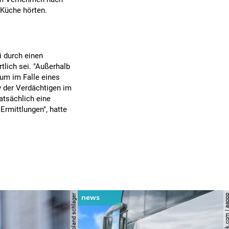
 Küche hörten.
i durch einen
rtlich sei. "Außerhalb
 um im Falle eines
v der Verdächtigen im
atsächlich eine
Ermittlungen", hatte
© apa | afp | roland schlager
© shutterstock.com |