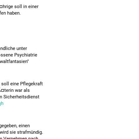
¤hrige soll in einer
ffen haben.
ndliche unter
ossene Psychiatrie
waltfantasien"
 soll eine Pflegekraft
Ã¤terin war als
m Sicherheitsdienst
qh
gegeben, einen
wird sie strafmündig.
dem Vernehmen nach