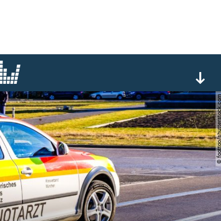
© foottoo/shuttersto