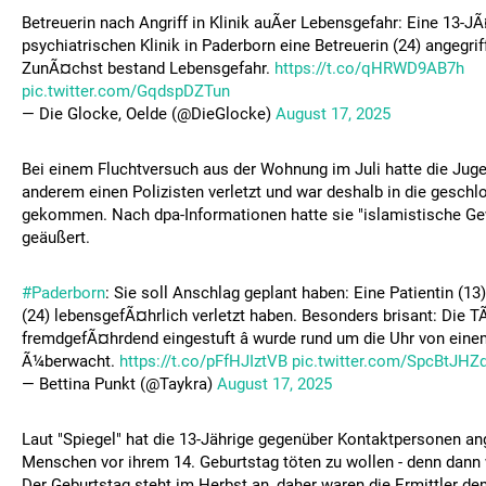
Betreuerin nach Angriff in Klinik auÃer Lebensgefahr: Eine 13-JÃ
psychiatrischen Klinik in Paderborn eine Betreuerin (24) angegri
ZunÃ¤chst bestand Lebensgefahr.
https://t.co/qHRWD9AB7h
pic.twitter.com/GqdspDZTun
— Die Glocke, Oelde (@DieGlocke)
August 17, 2025
Bei einem Fluchtversuch aus der Wohnung im Juli hatte die Juge
anderem einen Polizisten verletzt und war deshalb in die geschl
gekommen. Nach dpa-Informationen hatte sie "islamistische Ge
geäußert.
#Paderborn
: Sie soll Anschlag geplant haben: Eine Patientin (13)
(24) lebensgefÃ¤hrlich verletzt haben. Besonders brisant: Die T
fremdgefÃ¤hrdend eingestuft â wurde rund um die Uhr von eine
Ã¼berwacht.
https://t.co/pFfHJIztVB
pic.twitter.com/SpcBtJHZ
— Bettina Punkt (@Taykra)
August 17, 2025
Laut "Spiegel" hat die 13-Jährige gegenüber Kontaktpersonen an
Menschen vor ihrem 14. Geburtstag töten zu wollen - denn dann 
Der Geburtstag steht im Herbst an, daher waren die Ermittler 