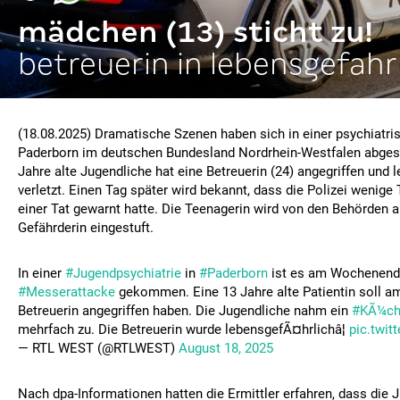
mädchen (13) sticht zu!
betreuerin in lebensgefahr
(18.08.2025) Dramatische Szenen haben sich in einer psychiatris
Paderborn im deutschen Bundesland Nordrhein-Westfalen abgespi
Jahre alte Jugendliche hat eine Betreuerin (24) angegriffen und 
verletzt. Einen Tag später wird bekannt, dass die Polizei wenige
einer Tat gewarnt hatte. Die Teenagerin wird von den Behörden a
Gefährderin eingestuft.
In einer
#Jugendpsychiatrie
in
#Paderborn
ist es am Wochenende
#Messerattacke
gekommen. Eine 13 Jahre alte Patientin soll a
Betreuerin angegriffen haben. Die Jugendliche nahm ein
#KÃ¼ch
mehrfach zu. Die Betreuerin wurde lebensgefÃ¤hrlichâ¦
pic.twi
— RTL WEST (@RTLWEST)
August 18, 2025
Nach dpa-Informationen hatten die Ermittler erfahren, dass die 