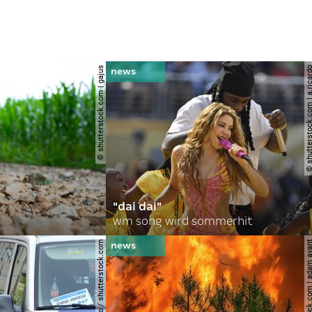
© shutterstock.com | gajus
© shutterstock.com | a.
"dai dai"
wm song wird sommerhit
© spitzi-foto / shutterstock.com
© shutterstock.com | ad