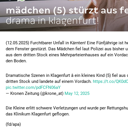
mädchen (5) stürzt aus f
drama in klagenfurt!
(12.05.2025) Furchtbarer Unfall in Kärnten! Eine Fünfjährige ist h
dem Fenster gestürzt. Das Mädchen fiel laut Polizei aus bisher
aus dem dritten Stock eines Mehrparteienhauses auf ein Vordac
den Boden.
Dramatische Szenen in Klagenfurt â ein kleines Kind (5) fiel au
dritten Stock und landete auf einem Vordach.
https://t.co/QK0d
pic.twitter.com/pdFCFN06aY
— Kronen Zeitung (@krone_at)
May 12, 2025
Die Kleine erlitt schwere Verletzungen und wurde per Rettungsh
das Klinikum Klagenfurt geflogen.
(fd/apa)