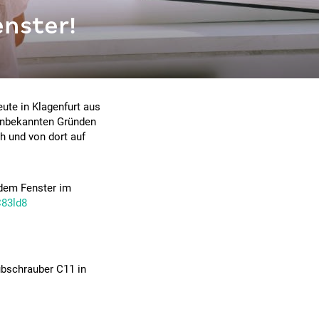
enster!
eute in Klagenfurt aus
 unbekannten Gründen
h und von dort auf
s dem Fenster im
C83ld8
ubschrauber C11 in