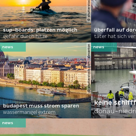
sup-boards: platzen möglich
überfall auf d
gefahr durch hitze
täter hat sich ve
© shutterstock.com | alexanton
keine schiff
budapest muss strom sparen
donau-niedr
wassermangel extrem