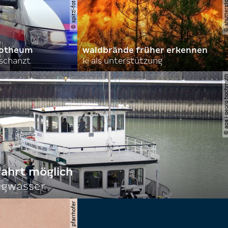
orotheum
waldbrände früher erkennen
rschanzt
ki als unterstützung
© apa | georg ho
fahrt möglich
igwasser