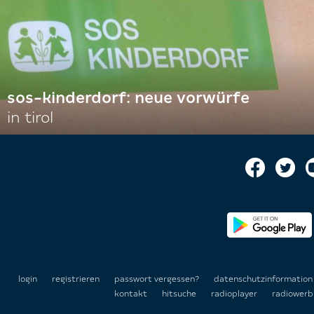
sos-kinderdorf: neue vorwürfe
in tirol
login
registrieren
passwort vergessen?
datenschutzinformatio
kontakt
hitsuche
radioplayer
radiowerb