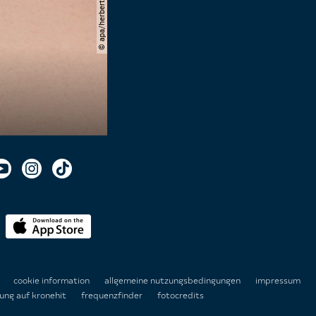
© apa/herbert pfarrhofer
n
cookie information
allgemeine nutzungsbedingungen
impressum
ung auf kronehit
frequenzfinder
fotocredits