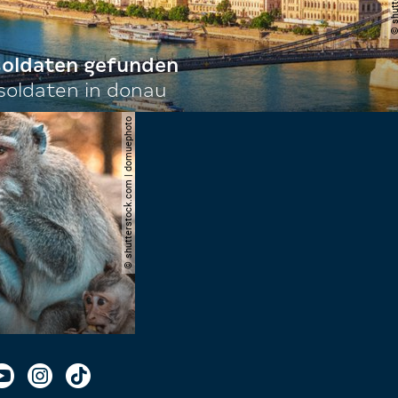
 soldaten gefunden
oldaten in donau
© shutterstock.com | domuephoto