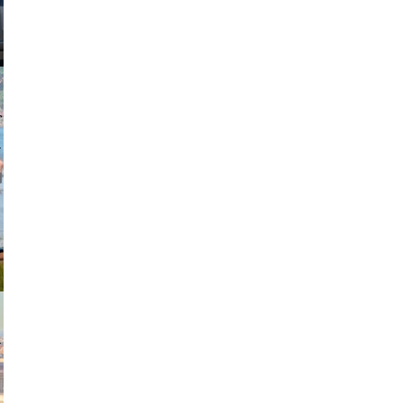
johansson
exanton