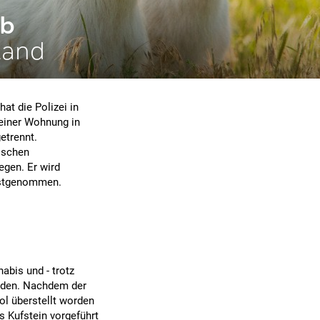
ab
tand
at die Polizei in
seiner Wohnung in
etrennt.
hischen
gen. Er wird
festgenommen.
abis und - trotz
rden. Nachdem der
ol überstellt worden
s Kufstein vorgeführt