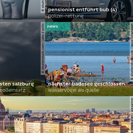
pensionist entführt bub (4)
polizei-rettung
© shutterstock.com | john d sirlin
© shutterstock.com | lasse 
sten salzburg
nächster badesee geschlossen
roßeinsatz
wasservögel als quelle
© shutterstock.com | al