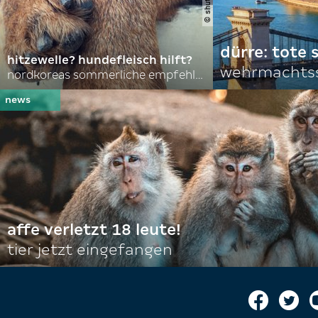
dürre: tote
hitzewelle? hundefleisch hilft?
wehrmachtss
nordkoreas sommerliche empfehlungen
affe verletzt 18 leute!
tier jetzt eingefangen