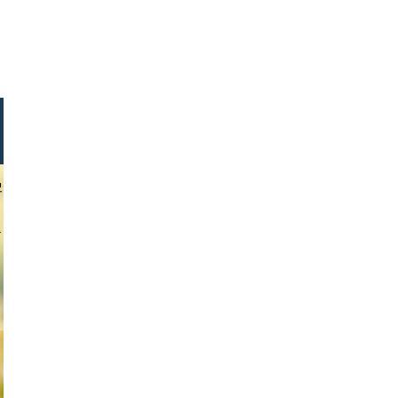
eovip_md