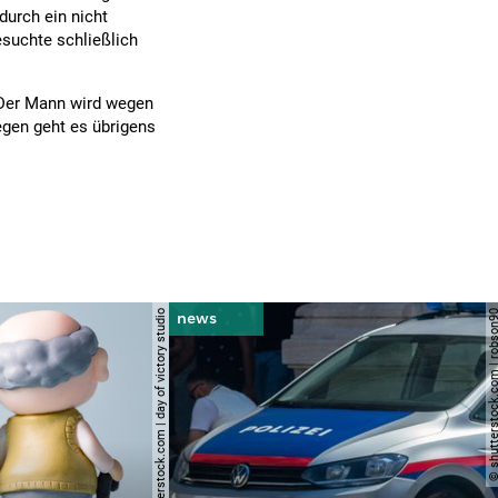
durch ein nicht
suchte schließlich
. Der Mann wird wegen
egen geht es übrigens
© shutterstock.com | day of victory studio
© shutterstock.com | r