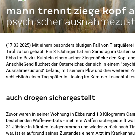
mann trennt ziege kopf 
psychischer ausnahmezus
(17.03.2025) Mit einem besonders blutigen Fall von Tierquälerei h
Tirol zu tun gehabt. Ein 31-Jähriger hat am Samstag im Garten 
Ebbs im Bezirk Kufstein einem seiner Ziegenböcke den Kopf abg
Anschließend flüchtet der Österreicher, der sich in einem "psyc
Ausnahmezustand" befand, mit seinem Pkw und drei weiteren Zie
schließlich einen Tag später in Liesing im Kärntner Lesachtal 
auch drogen sichergestellt
Zuvor waren in seiner Wohnung in Ebbs rund 1,8 Kilogramm Cann
bestehenden Waffenverbots - mehrere Waffen sichergestellt wo
31-Jährige in Kärnten festgenommen und wieder zurück nach Tir
war, ist er aufgrund seines Zustandes einem Arzt im Krankenhau