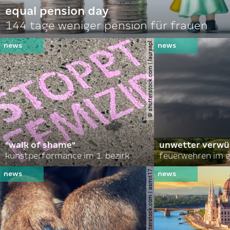
equal pension day
144 tage weniger pension für frauen
© shutterstock.com | lauraapl
"walk of shame"
unwetter verwü
kunstperformance im 1. bezirk
feuerwehren im g
© shutterstock.com | asmit17