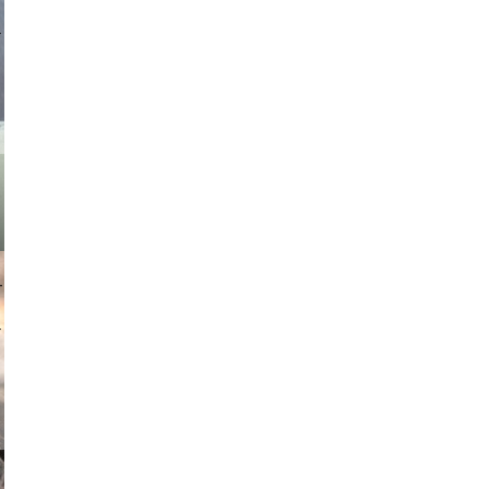
asmit17
muephoto