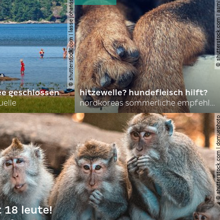
© shutterstock.com | lasse johansson
© shutterstock.com | 
ee geschlossen
hitzewelle? hundefleisch hilft?
uelle
nordkoreas sommerliche empfehlungen
© shutterstock.com | do
t 18 leute!