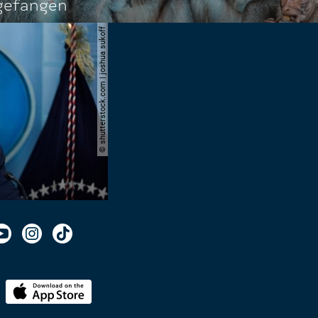
ngefangen
© shutterstock.com | joshua sukoff