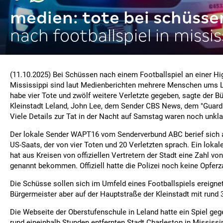
medien: tote bei schüsse
nach footballspiel in missis
(11.10.2025) Bei Schüssen nach einem Footballspiel an einer H
Mississippi sind laut Medienberichten mehrere Menschen ums
habe vier Tote und zwölf weitere Verletzte gegeben, sagte der B
Kleinstadt Leland, John Lee, dem Sender CBS News, dem "Guardi
Viele Details zur Tat in der Nacht auf Samstag waren noch unkla
Der lokale Sender WAPT16 vom Senderverbund ABC berief sich a
US-Saats, der von vier Toten und 20 Verletzten sprach. Ein loka
hat aus Kreisen von offiziellen Vertretern der Stadt eine Zahl v
genannt bekommen. Offiziell hatte die Polizei noch keine Opferza
Die Schüsse sollen sich im Umfeld eines Footballspiels ereigne
Bürgermeister aber auf der Hauptstraße der Kleinstadt mit rund
Die Webseite der Oberstufenschule in Leland hatte ein Spiel ge
rund eineinhalb Stunden entfernten Stadt Charleston in Mississi