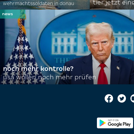
tier jetzt ei
wehrmachtssoldaten in donau
noch mehr kontrolle?
usa wollen noch mehr prüfen