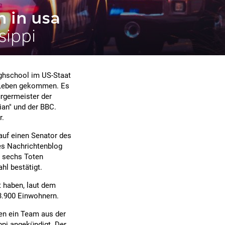
n in usa
sippi
ighschool im US-Staat
 Leben gekommen. Es
ürgermeister der
an" und der BBC.
r.
uf einen Senator des
les Nachrichtenblog
on sechs Toten
hl bestätigt.
t haben, laut dem
 3.900 Einwohnern.
gen ein Team aus der
ppi angekündigt. Der