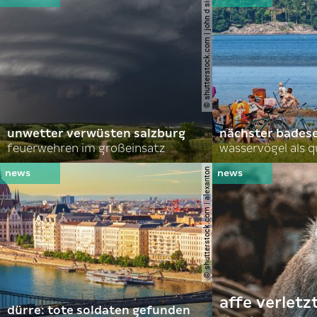
© shutterstock.com | john d sirlin
unwetter verwüsten salzburg
nächster bades
feuerwehren im großeinsatz
wasservögel als q
© shutterstock.com | alexanton
affe verletz
dürre: tote soldaten gefunden