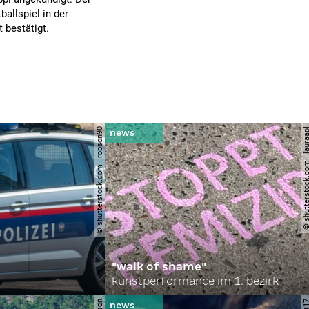
allspiel in der
 bestätigt.
© shutterstock.com | robson90
© shutterstock.com | l
"walk of shame"
kunstperformance im 1. bezirk