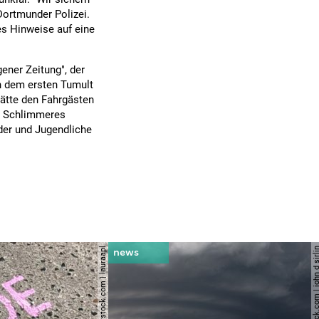
Dortmunder Polizei.
es Hinweise auf eine
ener Zeitung", der
h dem ersten Tumult
hätte den Fahrgästen
ch Schlimmeres
der und Jugendliche
© shutterstock.com | lauraapl
© shutterstock.com | john 