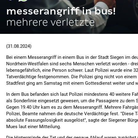
messerangriff in bus!
mehrere verletzte
(31.08.2024)
Bei einem Messerangriff in einem Bus in der Stadt Siegen im d
Nordrhein-Westfalen sind sechs Menschen verletzt worden - drei
lebensgefährlich, eine Person schwer. Laut Polizei wurde eine 32
Tatverdächtige festgenommen. Die Polizei ging nicht von einem 
Stadtfest ging am Samstag mit einem Gottesdienst weiter und w
In dem Bus befanden sich laut Polizei mindestens 40 weitere Fa
als Sonderlinie eingesetzt gewesen, um die Passagiere zu dem S
Gegen 19.40 Uhr kam es zu dem Messerangriff. Mehrere Fahrgäs
Polizei, Beamte nahmen die deutsche Verdächtige fest. "Diese Ta
absolute Fassungslosigkeit ausgelöst", sagte der Siegener Bürg
Mues laut einer Mitteilung.
Die Hintergründe der Tat und der genaue Ablauf waren zunächst u