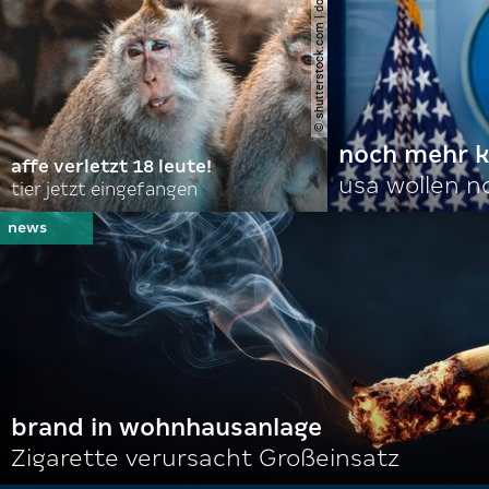
© shutterstock.com | domuephoto
noch mehr k
affe verletzt 18 leute!
usa wollen 
tier jetzt eingefangen
brand in wohnhausanlage
Zigarette verursacht Großeinsatz