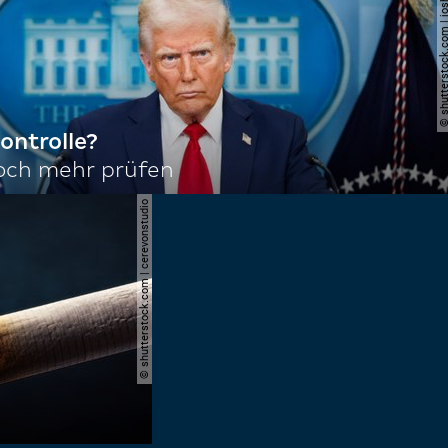
© shutterstock.com | joshu
ontrolle?
noch mehr prüfen
© shutterstock.com | cerevonstudio