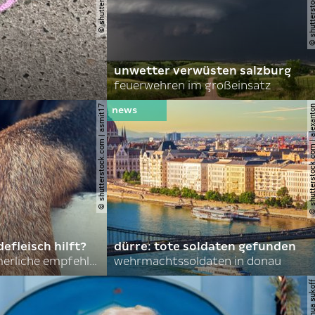
unwetter verwüsten salzburg
feuerwehren im großeinsatz
© shutterstock.com | asmit17
© shutterstock.com | al
efleisch hilft?
dürre: tote soldaten gefunden
nordkoreas sommerliche empfehlungen
wehrmachtssoldaten in donau