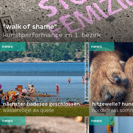
"walk of shame"
kunstperformance im 1. bezirk
© shutterstock.com | lasse johansson
nächster badesee geschlossen
hitzewelle? hund
wasservögel als quelle