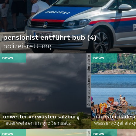
pensionist entführt bub (4)
polizei-rettung
© shutterstock.com | john d sirlin
unwetter verwüsten salzburg
nächster bades
feuerwehren im großeinsatz
wasservögel als q