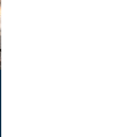
muephoto