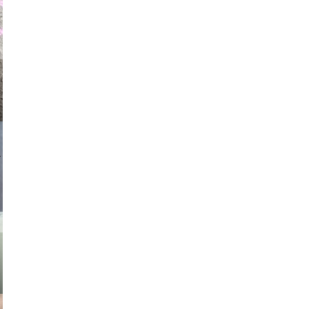
auraapl
asmit17