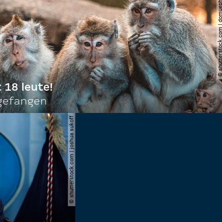
© shutterstock.com | do
t 18 leute!
ngefangen
© shutterstock.com | joshua sukoff