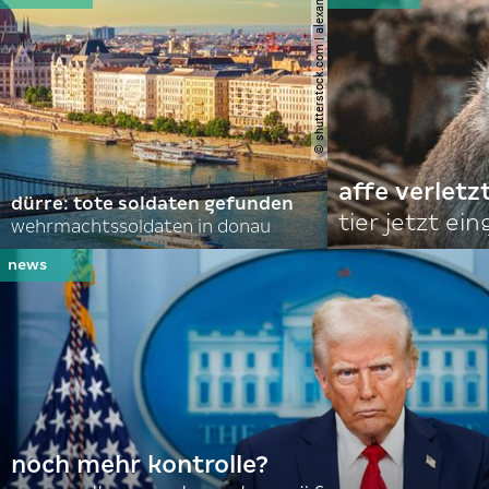
© shutterstock.com | alexanton
affe verletz
dürre: tote soldaten gefunden
tier jetzt ei
wehrmachtssoldaten in donau
noch mehr kontrolle?