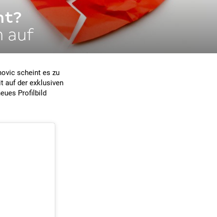
nt?
n auf
ovic scheint es zu
it auf der exklusiven
eues Profilbild