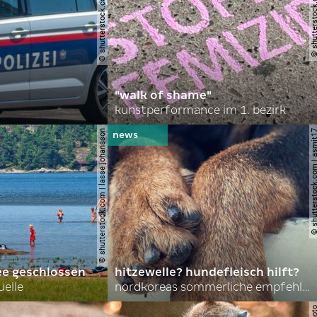
© shutterstock.com | robson90
© shutterstock.com | l
"walk of shame"
kunstperformance im 1. bezirk
© shutterstock.com | lasse johansson
© shutterstock.com | 
ee geschlossen
hitzewelle? hundefleisch hilft?
uelle
nordkoreas sommerliche empfehlungen