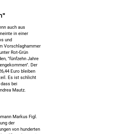
n"
wenn auch aus
einte in einer
os und
 dem Vorschlaghammer
 unter Rot-Grün
en, "fünfzehn Jahre
ndengekommen". Der
26,44 Euro bleiben
il. Es ist schlicht
 dass bei
Andrea Mautz.
bmann Markus Figl.
lung der
ungen von hunderten