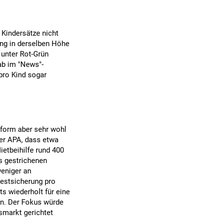
e Kindersätze nicht
ung in derselben Höhe
 unter Rot-Grün
gab im "News"-
 pro Kind sogar
eform aber sehr wohl
er APA, dass etwa
ietbeihilfe rund 400
s gestrichenen
weniger an
estsicherung pro
ts wiederholt für eine
n. Der Fokus würde
smarkt gerichtet