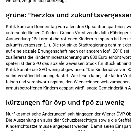
werden, zeigt er sich überzeugt.
grüne: "herzlos und zukunftsvergesse
Kritik kam am Donnerstag von allen drei Oppositionsparteien, 
unterschiedlichen Gründen. Grünen-Vorsitzende Julia Pühringer m
Aussendung: "Bei armutsbetroffenen Kindern zu sparen ist herzl
zukunftsvergessen (...). Die rot-pinke Stadtregierung geht mit
auf eine soziale Errungenschaft nach der anderen los". 2010 sei
zuallererst die Kindermindestsicherung um 800 Euro erhöht word
später ist der SPÖ das soziale Gewissen Stück für Stück abha
Kritik konnte die SPÖ wenig abgewinnen: "Die Kindersätze von 3
selbstverständlich unangetastet. Wer lesen kann, ist klar im Vorte
falsch und verantwortungslos, den Wiener*innen weiszumachen,
armutsbetroffenen Kindern gespart wird", sagte Gemeinderätin 
kürzungen für övp und fpö zu wenig
Nur "kosmetische Änderungen" sah hingegen der Wiener ÖVP-O
Die Auszahlung an subsidiär Schutzberechtigte sowie die Staffe
Kinderrichtsätze müsse angepasst werden. Damit seien Einspar