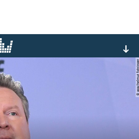
© apa/helmut foh