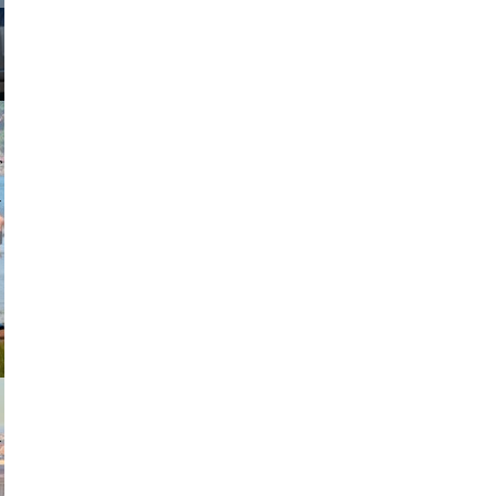
johansson
exanton