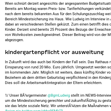
Wien schnürt derzeit angesichts der angespannten Budgetsituati
Bereits am Montag waren Preis- bzw. Tariferhöhungen verkünde
nach dem bereits bekannten Aus für den Schulungszuschlag w
Bereich Mindestsicherung ins Haus. Wie Ludwig im Interview in A
dabei an verschiedenen Stellen gekürzt. Zum einen betrifft dies
Kinder. Derzeit sind bereits 25 Prozent des Bezugs der Erwachse
von Wohnkosten zweckgewidmet. Dieser Beitrag wird von der Mi
abgezogen.
kindergartenpflicht vor ausweitung
In Zukunft wird das auch bei Kindern der Fall sein. Das Rathaus 
Einsparung von rund 20 Mio. Euro jährlich. Umgesetzt werden sol
im kommenden Jahr. Möglich ist weiters, dass künftig Kinder v
Beziehern ab dem dritten Geburtstag verpflichtend in den Kinde
Dies soll die Arbeitsmarktintegration der Eltern erleichtern.
1/ Unser BÃ¼rgermeister
@BgmLudwig
stellt im NEWS-Interview
um die Mindestsicherung gerechter und zukunftsfÃ¤hig zu gestal
sie das letzte soziale Netz. Wir unterstÃ¼tzen die MaÃnahmen vol