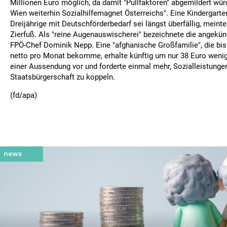
Millionen Euro möglich, da damit "Pullfaktoren" abgemildert wür
Wien weiterhin Sozialhilfemagnet Österreichs". Eine Kindergarten
Dreijährige mit Deutschförderbedarf sei längst überfällig, mein
Zierfuß. Als "reine Augenauswischerei" bezeichnete die angekü
FPÖ-Chef Dominik Nepp. Eine "afghanische Großfamilie", die bis
netto pro Monat bekomme, erhalte künftig um nur 38 Euro wenige
einer Aussendung vor und forderte einmal mehr, Sozialleistunge
Staatsbürgerschaft zu koppeln.
(fd/apa)