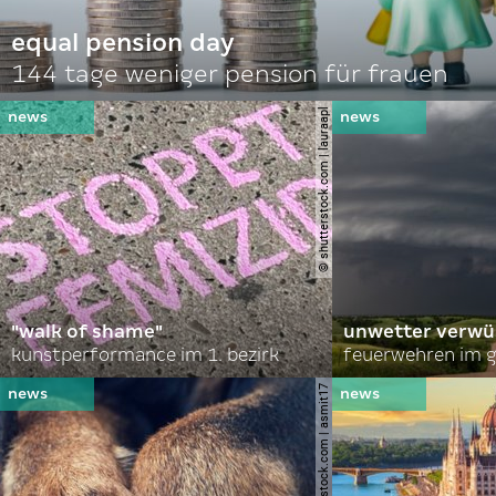
equal pension day
144 tage weniger pension für frauen
© shutterstock.com | lauraapl
"walk of shame"
unwetter verwü
kunstperformance im 1. bezirk
feuerwehren im g
© shutterstock.com | asmit17