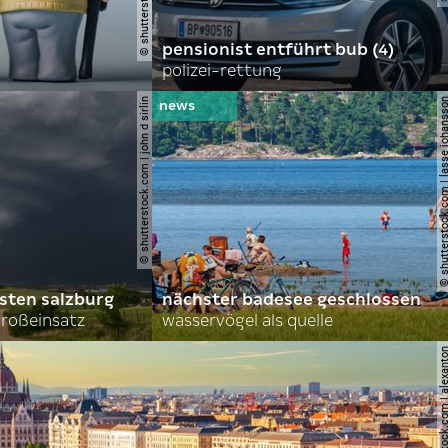
pensionist entführt bub (4)
polizei-rettung
© shutterstock.com | john d sirlin
© shutterstock.com | lasse 
sten salzburg
nächster badesee geschlossen
roßeinsatz
wasservögel als quelle
© shutterstock.com | al