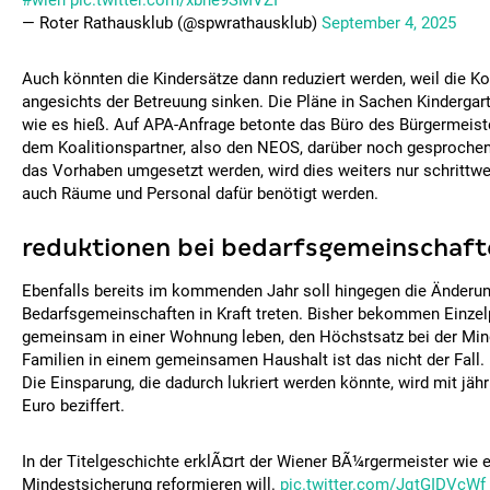
#wien
pic.twitter.com/xbhe9SMVZI
— Roter Rathausklub (@spwrathausklub)
September 4, 2025
Auch könnten die Kindersätze dann reduziert werden, weil die Kos
angesichts der Betreuung sinken. Die Pläne in Sachen Kindergarte
wie es hieß. Auf APA-Anfrage betonte das Büro des Bürgermeist
dem Koalitionspartner, also den NEOS, darüber noch gesprochen 
das Vorhaben umgesetzt werden, wird dies weiters nur schrittw
auch Räume und Personal dafür benötigt werden.
reduktionen bei bedarfsgemeinschaft
Ebenfalls bereits im kommenden Jahr soll hingegen die Änderun
Bedarfsgemeinschaften in Kraft treten. Bisher bekommen Einzel
gemeinsam in einer Wohnung leben, den Höchstsatz bei der Min
Familien in einem gemeinsamen Haushalt ist das nicht der Fall. 
Die Einsparung, die dadurch lukriert werden könnte, wird mit jähr
Euro beziffert.
In der Titelgeschichte erklÃ¤rt der Wiener BÃ¼rgermeister wie e
Mindestsicherung reformieren will.
pic.twitter.com/JqtGIDVcWf