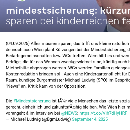
mindestsicherung: kürzu
sparen bei kinderreichen f
(04.09.2025) Alles müssen sparen, das trifft uns kleine natürlich
dennoch auch Wien plant Kürzungen bei der Mindestsicherung, d
Bedarfsgemeinschaften bzw. WGs treffen. Wem hilft es und wen t
Beträge, die für das Wohnen zweckgewidmet sind, künftig auch b
Mietbeihilfe abgezogen werden. WGs werden Familien gleichgest
Kostenreduktion bringen soll. Auch eine Kindergartenpflicht für D
Raum, kündigte Bürgermeister Michael Ludwig (SPÖ) im Gesprä
"News" an. Kritik kam von der Opposition.
Die
#Mindestsicherung
ist fÃ¼r viele Menschen das letzte sozia
gerecht, einheitlich und zukunftsfÃ¤hig bleiben. Wie Wien hier m
vorangeht â im Interview bei
@NEWS
:
https://t.co/Vih7dHyHRF
— Michael Ludwig (@BgmLudwig)
September 4, 2025