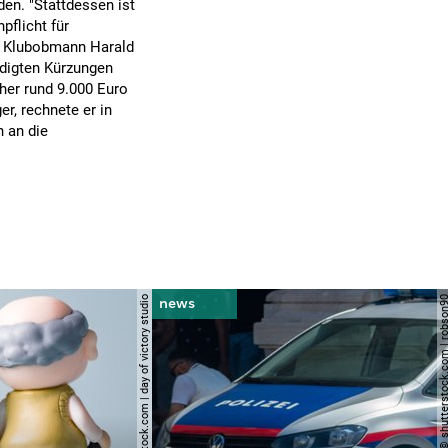
den. "Stattdessen ist
pflicht für
te Klubobmann Harald
ndigten Kürzungen
her rund 9.000 Euro
r, rechnete er in
n an die
© shutterstock.com | day of victory studio
© shutterstock.com | r