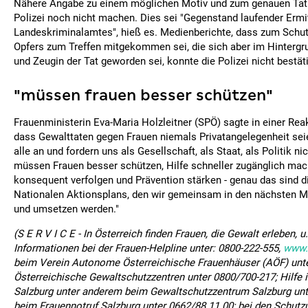
Nähere Angabe zu einem möglichen Motiv und zum genauen Tat
Polizei noch nicht machen. Dies sei "Gegenstand laufender Ermi
Landeskriminalamtes", hieß es. Medienberichte, dass zum Schut
Opfers zum Treffen mitgekommen sei, die sich aber im Hintergr
und Zeugin der Tat geworden sei, konnte die Polizei nicht bestät
"müssen frauen besser schützen"
Frauenministerin Eva-Maria Holzleitner (SPÖ) sagte in einer Reakt
dass Gewalttaten gegen Frauen niemals Privatangelegenheit sei
alle an und fordern uns als Gesellschaft, als Staat, als Politik n
müssen Frauen besser schützen, Hilfe schneller zugänglich mac
konsequent verfolgen und Prävention stärken - genau das sind 
Nationalen Aktionsplans, den wir gemeinsam in den nächsten 
und umsetzen werden."
(S E R V I C E - In Österreich finden Frauen, die Gewalt erleben, u.
Informationen bei der Frauen-Helpline unter: 0800-222-555,
www.f
beim Verein Autonome Österreichische Frauenhäuser (AÖF) unt
Österreichische Gewaltschutzzentren unter 0800/700-217; Hilfe
Salzburg unter anderem beim Gewaltschutzzentrum Salzburg unt
beim Frauennotruf Salzburg unter 0662/88 11 00; bei den Schutzu