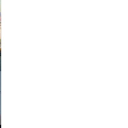
exanton
a sukoff