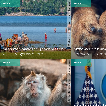
© shutterstock.com | lasse johansson
nächster badesee geschlossen
hitzewelle? hund
wasservögel als quelle
© shutterstock.com | domuephoto
noch mehr k