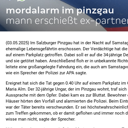
mordalarm im pinzgau
mann erschießt ex-partne
(03.05.2025) Im Salzburger Pinzgau hat in der Nacht auf Samsta
ehemalige Lebensgefährtin erschossen. Der Verdächtige hat die
auf einem Parkplatz getroffen. Dabei soll er auf die 34-jährige
und sie getötet haben. Anschließend floh er in unbekannte Richtu
leitete eine großangelegte Fahndung ein, die auch am Samstagvo
wie ein Sprecher der Polizei zur APA sagte.
Ereignet hat sich die Tat gegen 0.40 Uhr auf einem Parkplatz im
Maria Alm. Der 32-jährige Ungar, der im Pinzgau wohnt, traf sich 
Aussprache mit dem Opfer. Dabei kam es zur Bluttat. Bewohner
Häuser hörten den Vorfall und alarmierten die Polizei. Beim Eint
war der Täter bereits verschwunden. Er sei höchstwahrscheinli
zum Treffen gekommen, ob er damit geflohen und immer noch d
wisse man nicht, sagte der Sprecher.