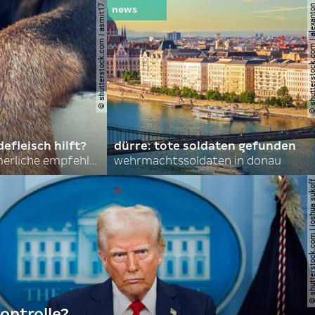
© shutterstock.com | asmit17
© shutterstock.com | al
efleisch hilft?
dürre: tote soldaten gefunden
nordkoreas sommerliche empfehlungen
wehrmachtssoldaten in donau
© shutterstock.com | joshu
ontrolle?