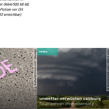
er 0664/500 68 68;
Polizei vor Ort
33 erreichbar)
© shutterstock.com | lauraapl
© shutterstock.com | john 
unwetter verwüsten salzburg
feuerwehren im großeinsatz