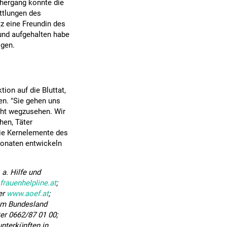
hergang konnte die
ttlungen des
z eine Freundin des
und aufgehalten habe
igen.
ion auf die Bluttat,
en. "Sie gehen uns
icht wegzusehen. Wir
hen, Täter
die Kernelemente des
Monaten entwickeln
 a. Hilfe und
rauenhelpline.at
;
er
www.aoef.at
;
 im Bundesland
er 0662/87 01 00;
nterkünften in