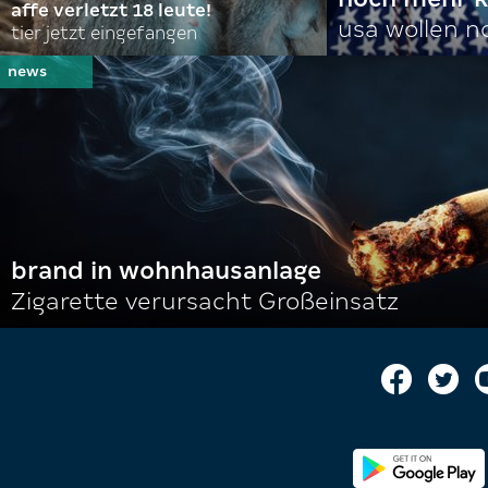
affe verletzt 18 leute!
usa wollen 
tier jetzt eingefangen
brand in wohnhausanlage
Zigarette verursacht Großeinsatz