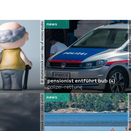
© shutterstock.com | day of victory studio
© shutterstock.com | r
pensionist entführt bub (4)
polizei-rettung
© shutterstock.com | john d sirlin
© shutterstock.com | lasse 