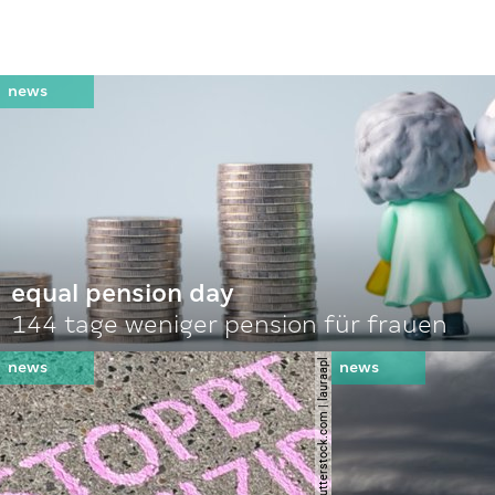
equal pension day
144 tage weniger pension für frauen
© shutterstock.com | lauraapl