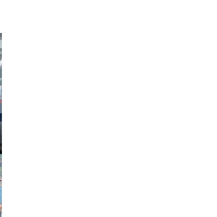
obson90
johansson