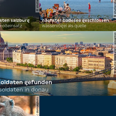
sten salzburg
nächster badesee geschlossen
roßeinsatz
wasservögel als quelle
© shutterstock.com | al
 soldaten gefunden
oldaten in donau