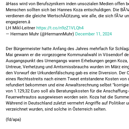
âHass wird von Berufszynikern inden unsozialen Medien offen b
Menschen sollten sich bei Hannes Koza entschuldigen. Die BÃ¼
verdienen die gleiche WertschÃ¤tzung, wie alle, die sich fÃ¼r 
engagieren.â
LH Mikl-Leitner
https://t.co/n9zZ1VLQh4
— Hermann Muhr (@HermannMuhr)
December 11, 2024
Der Bürgermeister hatte Anfang des Jahres mehrfach für Schlagz
Mai gewann er die vorgezogene Kommunalwahl in Vösendorf deu
Ausgangspunkt des Urnengangs waren Erhebungen gegen Koza, 
Untreue, Verhetzung und Amtsmissbrauchs wurden im März einges
den Vorwurf der Urkundenfälschung gab es eine Diversion. Der O
eines Rechtsstreits nach einem Tweet entstandene Kosten von
refundiert bekommen und eine Anwaltsrechnung selbst "korrigier
von 1.129,32 Euro soll als Beratungskosten für die Anschaffung
Feuerwehrautos ausgewiesen worden sein. Koza hat die Summe
Während in Deutschland zuletzt vermehrt Angriffe auf Politiker
verzeichnet wurden, sind solche in Österreich selten.
(fd/apa)