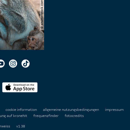
© shutterstock.com | domuephoto
n
cookie information
allgemeine nutzungsbedingungen
impressum
ung auf kronehit
frequenzfinder
fotocredits
rweiss
v1.38