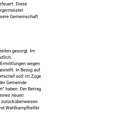
efeuert. Diese
rgermeister
unsere Gemeinschaft
eilen gesorgt. Im
tlich.
Ermittlungen wegen
tellt. In Bezug auf
rtschef soll im Zuge
 der Gemeinde
t" haben. Der Betrag
 eines neuen
 zurücküberwiesen.
 und Wahlkampfhelfer