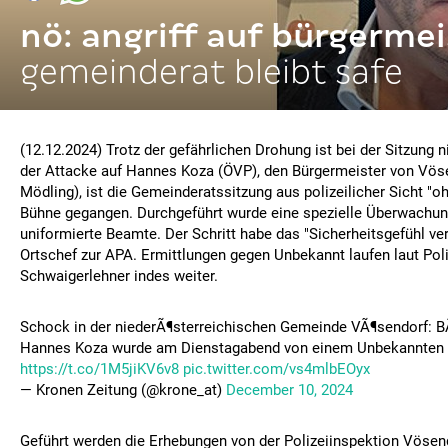
nö: angriff auf bürgermei
gemeinderat bleibt safe
(12.12.2024) Trotz der gefährlichen Drohung ist bei der Sitzung 
der Attacke auf Hannes Koza (ÖVP), den Bürgermeister von Vöse
Mödling), ist die Gemeinderatssitzung aus polizeilicher Sicht "oh
Bühne gegangen. Durchgeführt wurde eine spezielle Überwachung
uniformierte Beamte. Der Schritt habe das "Sicherheitsgefühl ver
Ortschef zur APA. Ermittlungen gegen Unbekannt laufen laut Po
Schwaigerlehner indes weiter.
Schock in der niederÃ¶sterreichischen Gemeinde VÃ¶sendorf: 
Hannes Koza wurde am Dienstagabend von einem Unbekannten 
https://t.co/1M5jiKV6v8
pic.twitter.com/vs4mlbEOyx
— Kronen Zeitung (@krone_at)
December 10, 2024
Geführt werden die Erhebungen von der Polizeiinspektion Vöse