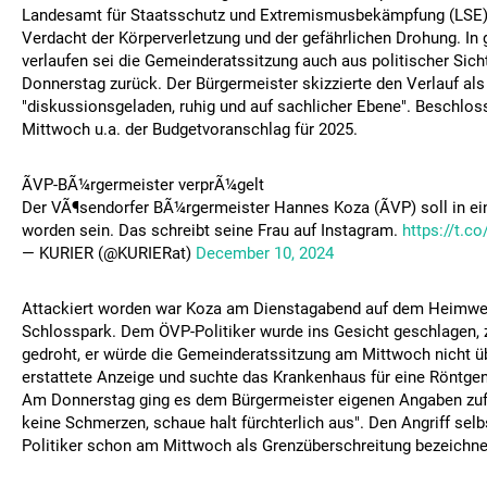
Landesamt für Staatsschutz und Extremismusbekämpfung (LSE)
Verdacht der Körperverletzung und der gefährlichen Drohung. In
verlaufen sei die Gemeinderatssitzung auch aus politischer Sich
Donnerstag zurück. Der Bürgermeister skizzierte den Verlauf als
"diskussionsgeladen, ruhig und auf sachlicher Ebene". Beschlo
Mittwoch u.a. der Budgetvoranschlag für 2025.
ÃVP-BÃ¼rgermeister verprÃ¼gelt
Der VÃ¶sendorfer BÃ¼rgermeister Hannes Koza (ÃVP) soll in ei
worden sein. Das schreibt seine Frau auf Instagram.
https://t.c
— KURIER (@KURIERat)
December 10, 2024
Attackiert worden war Koza am Dienstagabend auf dem Heimwe
Schlosspark. Dem ÖVP-Politiker wurde ins Gesicht geschlagen,
gedroht, er würde die Gemeinderatssitzung am Mittwoch nicht ü
erstattete Anzeige und suchte das Krankenhaus für eine Röntge
Am Donnerstag ging es dem Bürgermeister eigenen Angaben zufo
keine Schmerzen, schaue halt fürchterlich aus". Den Angriff selb
Politiker schon am Mittwoch als Grenzüberschreitung bezeichne