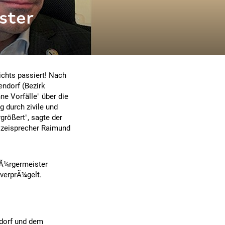
ster
nichts passiert! Nach
ndorf (Bezirk
ne Vorfälle" über die
 durch zivile und
größert", sagte der
lizeisprecher Raimund
BÃ¼rgermeister
verprÃ¼gelt.
ndorf und dem