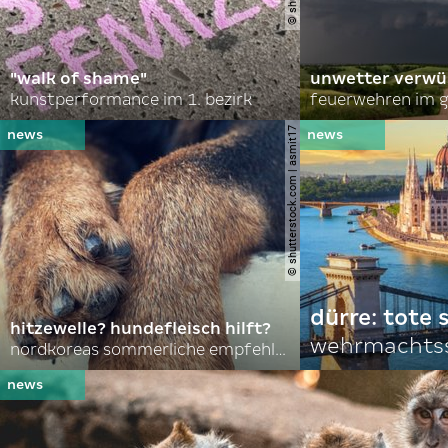
"walk of shame"
unwetter verwü
kunstperformance im 1. bezirk
feuerwehren im g
© shutterstock.com | asmit17
dürre: tote
hitzewelle? hundefleisch hilft?
wehrmachtss
nordkoreas sommerliche empfehlungen