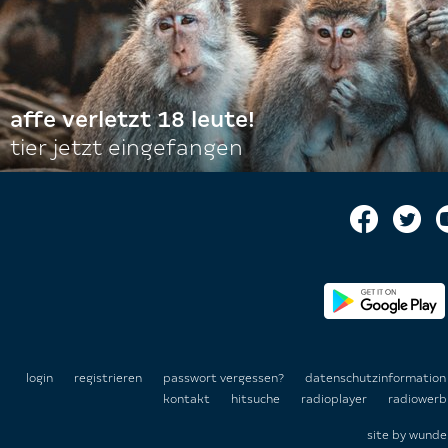
affe verletzt 18 leute!
tier jetzt eingefangen
login
registrieren
passwort vergessen?
datenschutzinformatio
kontakt
hitsuche
radioplayer
radiowerb
site by
wunde