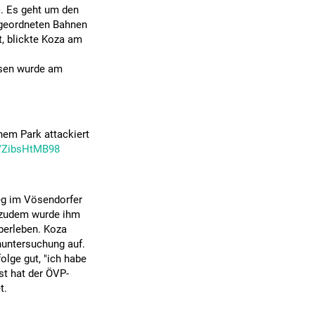
. Es geht um den
 geordneten Bahnen
t, blickte Koza am
ssen wurde am
nem Park attackiert
o/ZibsHtMB98
g im Vösendorfer
 zudem wurde ihm
berleben. Koza
nuntersuchung auf.
lge gut, "ich habe
st hat der ÖVP-
t.