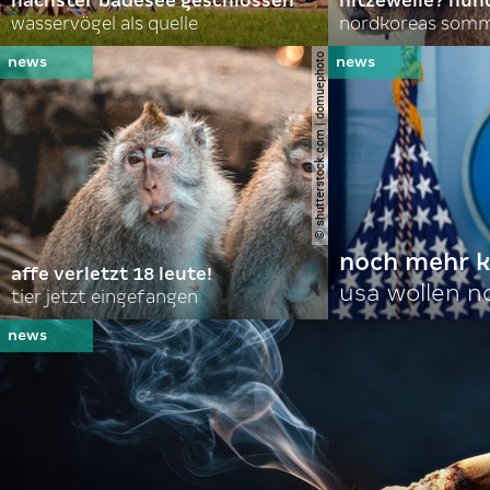
nächster badesee geschlossen
hitzewelle? hund
wasservögel als quelle
© shutterstock.com | domuephoto
noch mehr k
affe verletzt 18 leute!
usa wollen 
tier jetzt eingefangen