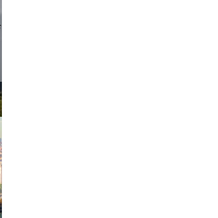
d sirlin
exanton