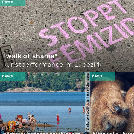
"walk of shame"
kunstperformance im 1. bezirk
© shutterstock.com | lasse johansson