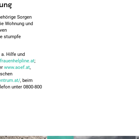
kung
ngehörige Sorgen
 die Wohnung und
iven
he stumpfe
 a. Hilfe und
rauenhelpline.at
;
er
www.aoef.at
,
ischen
entrum.at/
, beim
lefon unter 0800-800