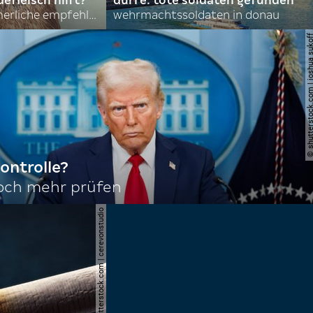
efleisch hilft?
dürre: tote soldaten gefunden
nordkoreas sommerliche empfehlungen
wehrmachtssoldaten in donau
© shutterstock.com | joshu
ontrolle?
noch mehr prüfen
© shutterstock.com | cerevonstudio