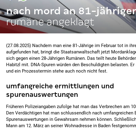
nach mord an 81-jährige
rumäne angeklagt
(27.08.2025) Nachdem man eine 81-Jährige im Februar tot in ih
aufgefunden hat, bringt die Staatsanwaltschaft jetzt Mordanklage
sich gegen einen 28-Jährigen Rumänen. Das teilt heute Behörde
Habitzl mit. DNA-Spuren würden den Beschuldigten belasten. Er 
und ein Prozesstermin stehe auch noch nicht fest.
umfangreiche ermittlungen und
spurenauswertungen
Früheren Polizeiangaben zufolge hat man das Verbrechen am 10.
Den Verdächtigen hat man schlussendlich nach umfangreichen 
Spurenauswertungen in Gewahrsam nehmen können. Schließlich h
Mann am 12. März an seiner Wohnadresse in Baden festgenom