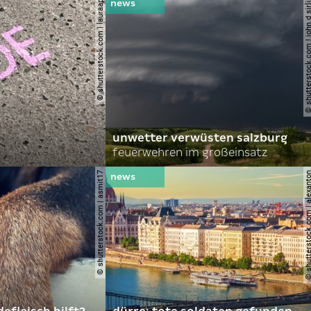
© shutterstock.com | lauraapl
© shutterstock.com | john 
unwetter verwüsten salzburg
feuerwehren im großeinsatz
© shutterstock.com | asmit17
© shutterstock.com | al