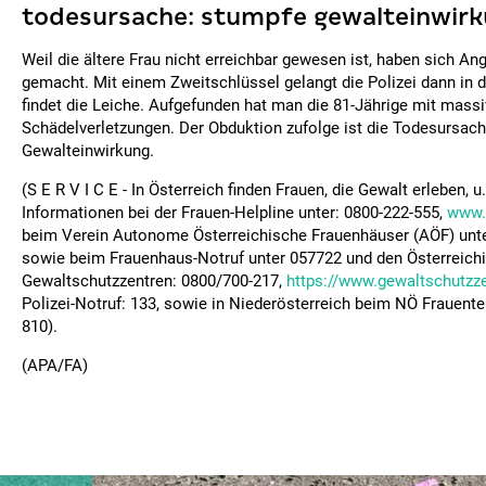
todesursache: stumpfe gewalteinwir
Weil die ältere Frau nicht erreichbar gewesen ist, haben sich A
gemacht. Mit einem Zweitschlüssel gelangt die Polizei dann in
findet die Leiche. Aufgefunden hat man die 81-Jährige mit mass
Schädelverletzungen. Der Obduktion zufolge ist die Todesursac
Gewalteinwirkung.
(S E R V I C E - In Österreich finden Frauen, die Gewalt erleben, u.
Informationen bei der Frauen-Helpline unter: 0800-222-555,
www.f
beim Verein Autonome Österreichische Frauenhäuser (AÖF) unt
sowie beim Frauenhaus-Notruf unter 057722 und den Österreich
Gewaltschutzzentren: 0800/700-217,
https://www.gewaltschutzz
Polizei-Notruf: 133, sowie in Niederösterreich beim NÖ Frauente
810).
(APA/FA)