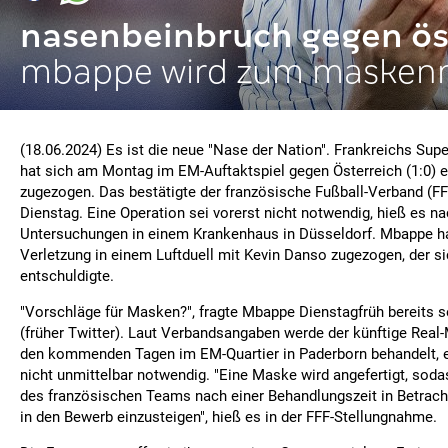
nasenbeinbruch gegen ös
mbappe wird zum maske
(18.06.2024) Es ist die neue "Nase der Nation". Frankreichs Sup
hat sich am Montag im EM-Auftaktspiel gegen Österreich (1:0) 
zugezogen. Das bestätigte der französische Fußball-Verband (FF
Dienstag. Eine Operation sei vorerst nicht notwendig, hieß es na
Untersuchungen in einem Krankenhaus in Düsseldorf. Mbappe ha
Verletzung in einem Luftduell mit Kevin Danso zugezogen, der s
entschuldigte.
"Vorschläge für Masken?", fragte Mbappe Dienstagfrüh bereits s
(früher Twitter). Laut Verbandsangaben werde der künftige Real-
den kommenden Tagen im EM-Quartier in Paderborn behandelt, e
nicht unmittelbar notwendig. "Eine Maske wird angefertigt, so
des französischen Teams nach einer Behandlungszeit in Betrach
in den Bewerb einzusteigen", hieß es in der FFF-Stellungnahme.