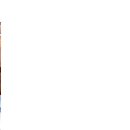
parilov
tzi-foto