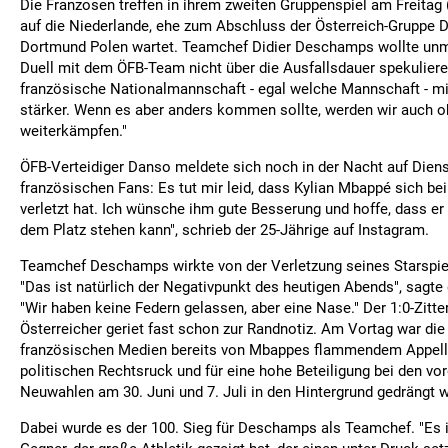
Die Franzosen treffen in ihrem zweiten Gruppenspiel am Freitag (
auf die Niederlande, ehe zum Abschluss der Österreich-Gruppe D 
Dortmund Polen wartet. Teamchef Didier Deschamps wollte unm
Duell mit dem ÖFB-Team nicht über die Ausfallsdauer spekulieren
französische Nationalmannschaft - egal welche Mannschaft - mi
stärker. Wenn es aber anders kommen sollte, werden wir auch o
weiterkämpfen."
ÖFB-Verteidiger Danso meldete sich noch in der Nacht auf Diens
französischen Fans: Es tut mir leid, dass Kylian Mbappé sich be
verletzt hat. Ich wünsche ihm gute Besserung und hoffe, dass er
dem Platz stehen kann", schrieb der 25-Jährige auf Instagram.
Teamchef Deschamps wirkte von der Verletzung seines Starsp
"Das ist natürlich der Negativpunkt des heutigen Abends", sagte
"Wir haben keine Federn gelassen, aber eine Nase." Der 1:0-Zitte
Österreicher geriet fast schon zur Randnotiz. Am Vortag war di
französischen Medien bereits von Mbappes flammendem Appell
politischen Rechtsruck und für eine hohe Beteiligung bei den v
Neuwahlen am 30. Juni und 7. Juli in den Hintergrund gedrängt 
Dabei wurde es der 100. Sieg für Deschamps als Teamchef. "Es i