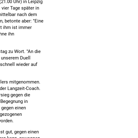
21.00 Uhr) in Leipzig
vier Tage später in
ittelbar nach dem
, betonte aber: "Eine
t ihm ist immer
hne ihn
tag zu Wort. "An die
i unserem Duell
 schnell wieder auf
ielers mitgenommen.
 der Langzeit-Coach.
rsieg gegen die
e Begegnung in
 gegen einen
orgezogenen
worden.
st gut, gegen einen