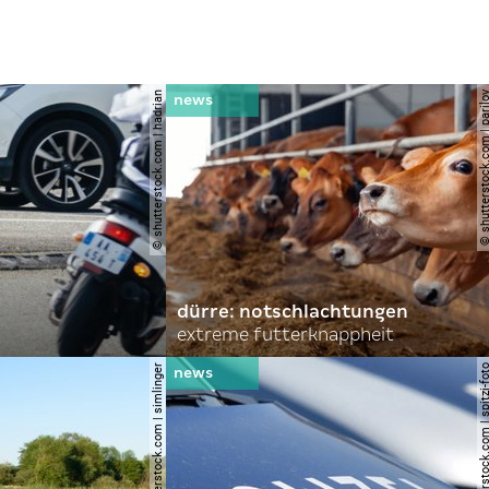
© shutterstock.com | hadrian
© shutterstock.com | 
dürre: notschlachtungen
extreme futterknappheit
© shutterstock.com | simlinger
© shutterstock.com | spi