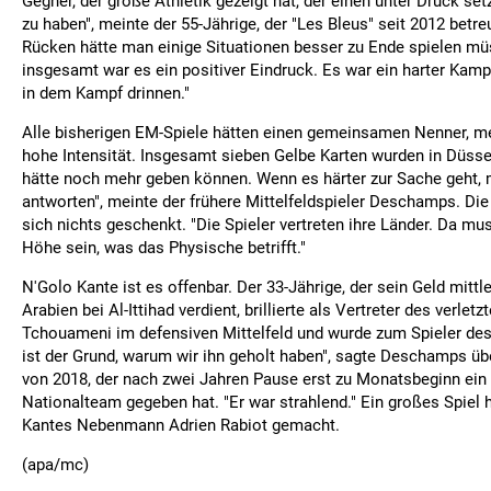
Gegner, der große Athletik gezeigt hat, der einen unter Druck s
zu haben", meinte der 55-Jährige, der "Les Bleus" seit 2012 betre
Rücken hätte man einige Situationen besser zu Ende spielen mü
insgesamt war es ein positiver Eindruck. Es war ein harter Kamp
in dem Kampf drinnen."
Alle bisherigen EM-Spiele hätten einen gemeinsamen Nenner, m
hohe Intensität. Insgesamt sieben Gelbe Karten wurden in Düsseld
hätte noch mehr geben können. Wenn es härter zur Sache geht
antworten", meinte der frühere Mittelfeldspieler Deschamps. Di
sich nichts geschenkt. "Die Spieler vertreten ihre Länder. Da m
Höhe sein, was das Physische betrifft."
N'Golo Kante ist es offenbar. Der 33-Jährige, der sein Geld mittle
Arabien bei Al-Ittihad verdient, brillierte als Vertreter des verletz
Tchouameni im defensiven Mittelfeld und wurde zum Spieler des
ist der Grund, warum wir ihn geholt haben", sagte Deschamps üb
von 2018, der nach zwei Jahren Pause erst zu Monatsbeginn e
Nationalteam gegeben hat. "Er war strahlend." Ein großes Spiel 
Kantes Nebenmann Adrien Rabiot gemacht.
(apa/mc)