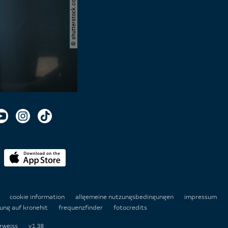
© shutterstock.com | stokkete
n
cookie information
allgemeine nutzungsbedingungen
impressum
ung auf kronehit
frequenzfinder
fotocredits
rweiss
v1.38