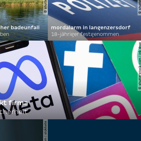
cher badeunfall
mordalarm in langenzersdorf
rben
18-jähriger festgenommen
© shutterstock.com | i
kt firma
cherheit