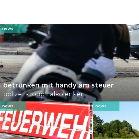
betrunken mit handy am steuer
polizei stoppt alkolenker
© joerg lantelme / shutterstock.com