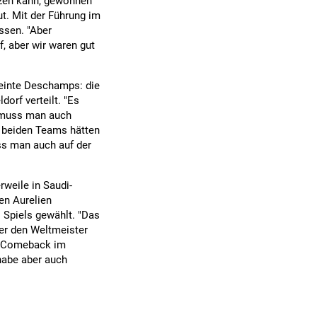
etzen kann, gewonnen
ut. Mit der Führung im
ssen. "Aber
f, aber wir waren gut
einte Deschamps: die
orf verteilt. "Es
, muss man auch
e beiden Teams hätten
uss man auch auf der
rweile in Saudi-
ten Aurelien
 Spiels gewählt. "Das
er den Weltmeister
in Comeback im
habe aber auch