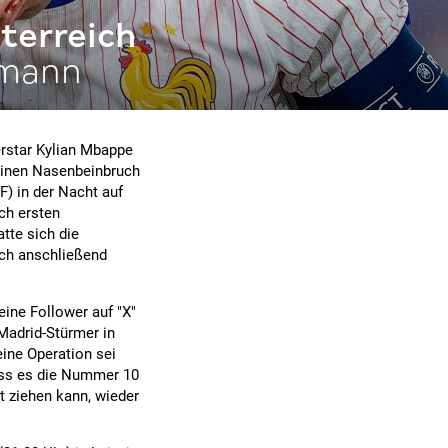
terreich
nmann
erstar Kylian Mbappe
einen Nasenbeinbruch
F) in der Nacht auf
ch ersten
tte sich die
ich anschließend
eine Follower auf "X"
Madrid-Stürmer in
ine Operation sei
dass es die Nummer 10
t ziehen kann, wieder