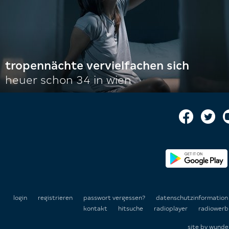
tropennächte vervielfachen sich
heuer schon 34 in wien
login
registrieren
passwort vergessen?
datenschutzinformatio
kontakt
hitsuche
radioplayer
radiowerb
site by
wunde