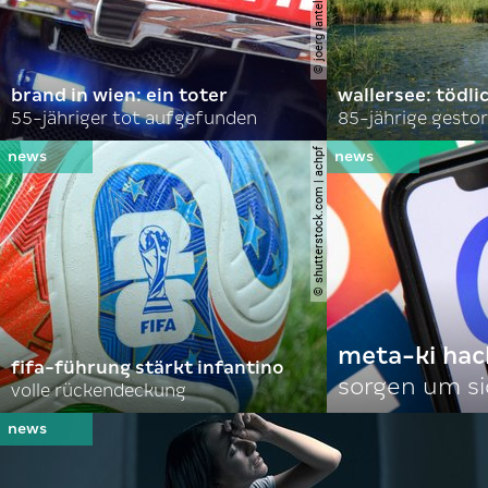
brand in wien: ein toter
wallersee: tödli
55-jähriger tot aufgefunden
85-jährige gesto
© shutterstock.com | achpf
meta-ki hac
fifa-führung stärkt infantino
sorgen um si
volle rückendeckung