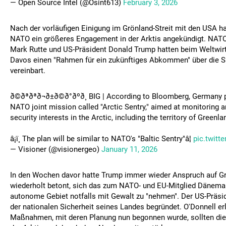
— Open Source Intel (@Osint613)
February 3, 2026
Nach der vorläufigen Einigung im Grönland-Streit mit den USA h
NATO ein größeres Engagement in der Arktis angekündigt. NATO
Mark Rutte und US-Präsident Donald Trump hatten beim Weltwir
Davos einen "Rahmen für ein zukünftiges Abkommen" über die Sic
vereinbart.
ð©ðªðªð¬ð±ð©ð°ðºð¸ BIG | According to Bloomberg, Germany
NATO joint mission called "Arctic Sentry," aimed at monitoring a
security interests in the Arctic, including the territory of Greenla
â¡ï¸ The plan will be similar to NATO's "Baltic Sentry"â¦
pic.twit
— Visioner (@visionergeo)
January 11, 2026
In den Wochen davor hatte Trump immer wieder Anspruch auf G
wiederholt betont, sich das zum NATO- und EU-Mitglied Dänem
autonome Gebiet notfalls mit Gewalt zu "nehmen". Der US-Präsid
der nationalen Sicherheit seines Landes begründet. O'Donnell erl
Maßnahmen, mit deren Planung nun begonnen wurde, sollten die