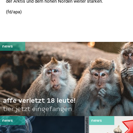
der Arktis und dem hohen Norden weiter stärken.
(fd/apa)
affe verletzt 18 leute!
tier jetzt eingefangen