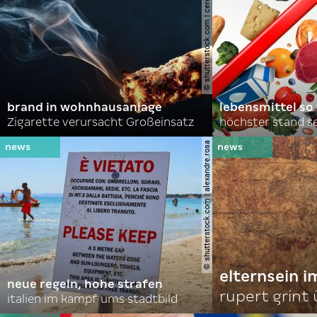
© shutterstock.com | cerevonstudio
brand in wohnhausanlage
lebensmittel so
Zigarette verursacht Großeinsatz
höchster stand se
© shutterstock.com | alexandre.rosa
elternsein 
neue regeln, hohe strafen
rupert grint
italien im kampf ums stadtbild