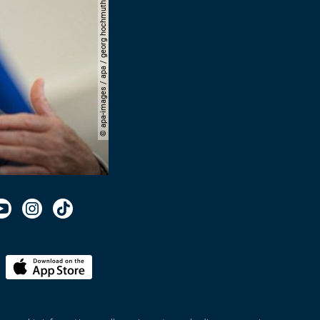
© apa-images / apa / georg hochmuth