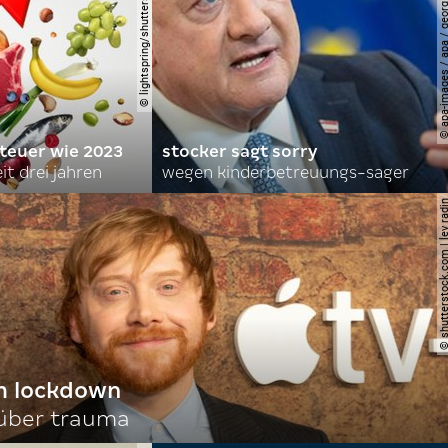
© lightspring/shutterstock.com
© apa-images / apa / georg
 teuer wie 2023
stocker sagt sorry
it drei jahren
wegen kinderbetreuungs-sager
© shutterstock.com | le
im lockdown
 über trauma