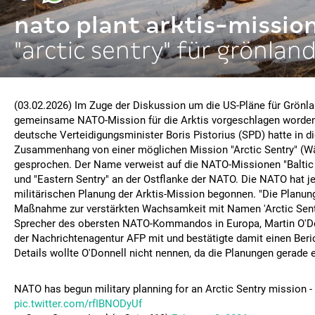
nato plant arktis-missio
"arctic sentry" für grönlan
(03.02.2026) Im Zuge der Diskussion um die US-Pläne für Grönla
gemeinsame NATO-Mission für die Arktis vorgeschlagen worden
deutsche Verteidigungsminister Boris Pistorius (SPD) hatte in 
Zusammenhang von einer möglichen Mission "Arctic Sentry" (Wä
gesprochen. Der Name verweist auf die NATO-Missionen "Baltic 
und "Eastern Sentry" an der Ostflanke der NATO. Die NATO hat je
militärischen Planung der Arktis-Mission begonnen. "Die Planun
Maßnahme zur verstärkten Wachsamkeit mit Namen 'Arctic Sentry'
Sprecher des obersten NATO-Kommandos in Europa, Martin O'D
der Nachrichtenagentur AFP mit und bestätigte damit einen Beric
Details wollte O'Donnell nicht nennen, da die Planungen gerade 
NATO has begun military planning for an Arctic Sentry mission
pic.twitter.com/rfIBNODyUf