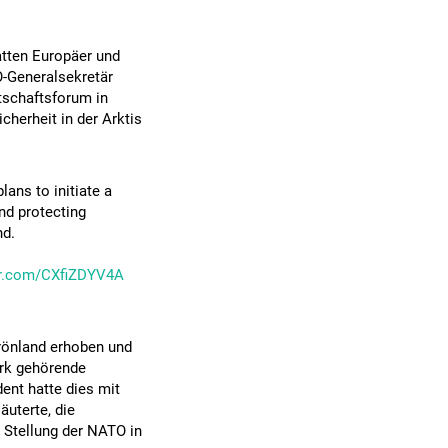
atten Europäer und
-Generalsekretär
tschaftsforum in
herheit in der Arktis
 plans to initiate a
nd protecting
nd.
ter.com/CXfiZDYV4A
rönland erhoben und
ark gehörende
ent hatte dies mit
äuterte, die
 Stellung der NATO in