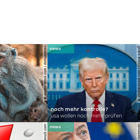
© shutterstock.com | domuephoto
© shutterstock.com | joshu
noch mehr kontrolle?
usa wollen noch mehr prüfen