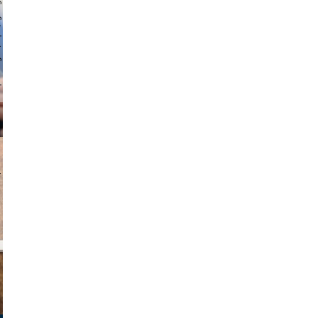
 hochmuth
v radin