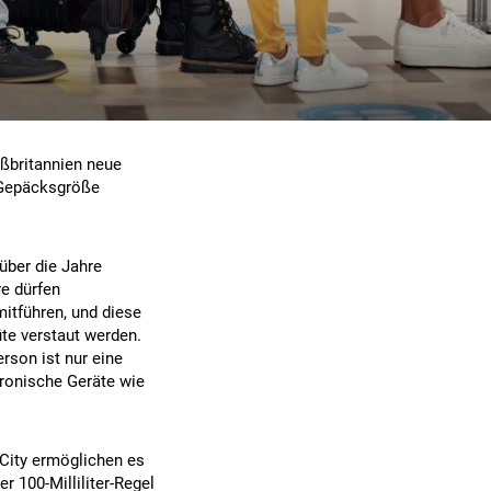
oßbritannien neue
 Gepäcksgröße
über die Jahre
re dürfen
mitführen, und diese
üte verstaut werden.
rson ist nur eine
tronische Geräte wie
City ermöglichen es
r 100-Milliliter-Regel