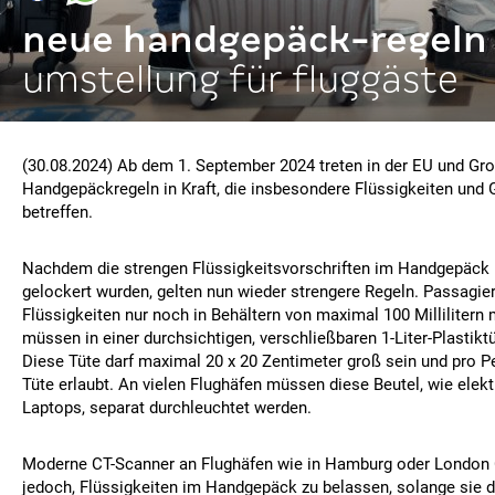
neue handgepäck-regeln
umstellung für fluggäste
(30.08.2024) Ab dem 1. September 2024 treten in der EU und Gr
Handgepäckregeln in Kraft, die insbesondere Flüssigkeiten und
betreffen.
Nachdem die strengen Flüssigkeitsvorschriften im Handgepäck 
gelockert wurden, gelten nun wieder strengere Regeln. Passagie
Flüssigkeiten nur noch in Behältern von maximal 100 Millilitern 
müssen in einer durchsichtigen, verschließbaren 1-Liter-Plastikt
Diese Tüte darf maximal 20 x 20 Zentimeter groß sein und pro Pe
Tüte erlaubt. An vielen Flughäfen müssen diese Beutel, wie elek
Laptops, separat durchleuchtet werden.
Moderne CT-Scanner an Flughäfen wie in Hamburg oder London 
jedoch, Flüssigkeiten im Handgepäck zu belassen, solange sie de