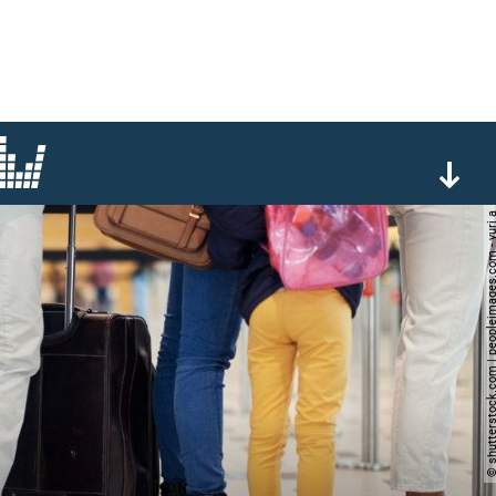
© shutterstock.com | peopleimages.c