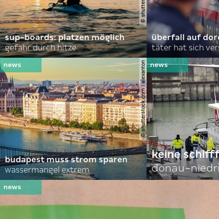
sup-boards: platzen möglich
überfall auf d
gefahr durch hitze
täter hat sich ve
© shutterstock.com | alexanton
keine schiff
budapest muss strom sparen
donau-niedr
wassermangel extrem