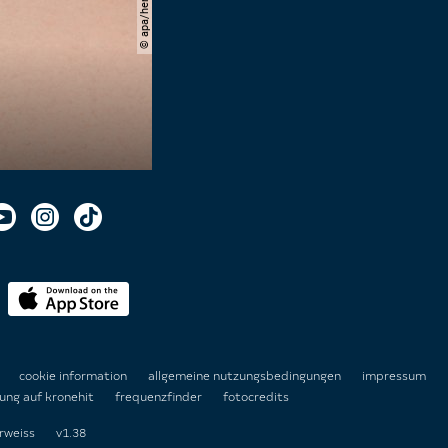
n
cookie information
allgemeine nutzungsbedingungen
impressum
ung auf kronehit
frequenzfinder
fotocredits
rweiss
v1.38