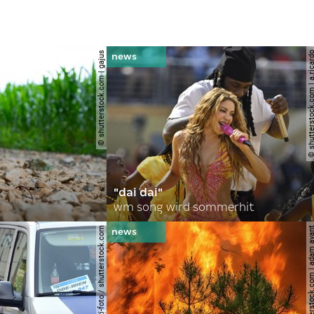
© shutterstock.com | gajus
© shutterstock.com | a.
"dai dai"
wm song wird sommerhit
© spitzi-foto / shutterstock.com
© shutterstock.com | ad