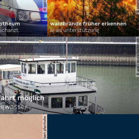
orotheum
waldbrände früher erkennen
rschanzt
ki als unterstützung
© apa | georg ho
fahrt möglich
igwasser
© apa/herbert pfarrhofer