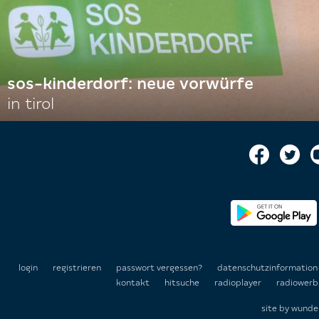
sos-kinderdorf: neue vorwürfe
in tirol
login
registrieren
passwort vergessen?
datenschutzinformatio
kontakt
hitsuche
radioplayer
radiowerb
site by
wunde