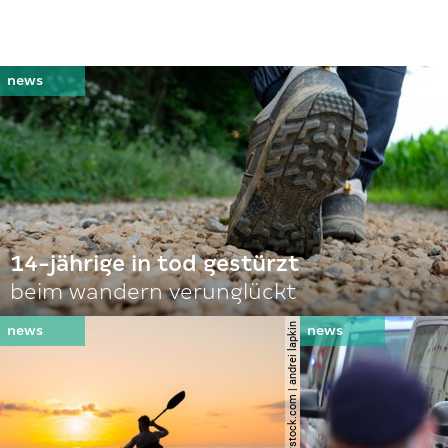
14-jährige in tod gestürzt
beim wandern verunglückt
© shutterstock.com | andrei lapkin