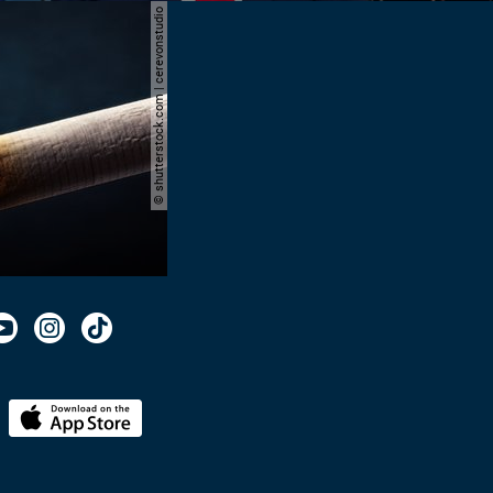
© shutterstock.com | cerevonstudio