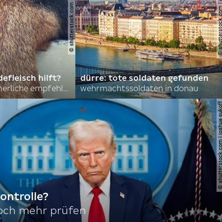
© shutterstock.com | asmit17
© shutterstock.com | al
efleisch hilft?
dürre: tote soldaten gefunden
nordkoreas sommerliche empfehlungen
wehrmachtssoldaten in donau
© shutterstock.com | joshu
ontrolle?
noch mehr prüfen