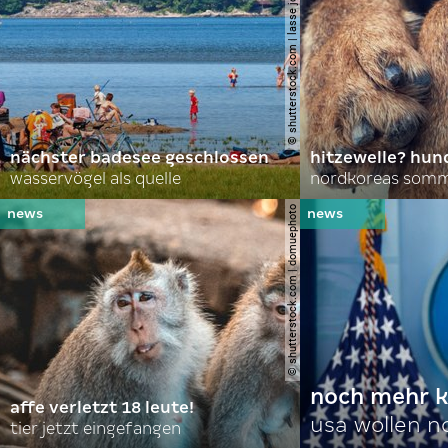
© shutterstock.com | lasse johansson
nächster badesee geschlossen
hitzewelle? hund
wasservögel als quelle
© shutterstock.com | domuephoto
noch mehr k
affe verletzt 18 leute!
usa wollen 
tier jetzt eingefangen