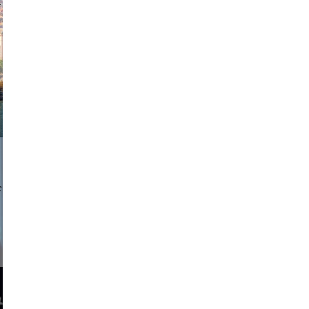
exanton
a sukoff