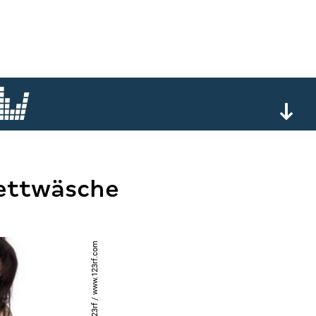
bettwäsche
© ostill / 123rf / www.123rf.com