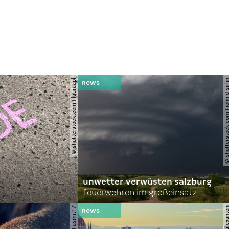
© shutterstock.com | lauraapl
© shutterstock.com | john 
unwetter verwüsten salzburg
feuerwehren im großeinsatz