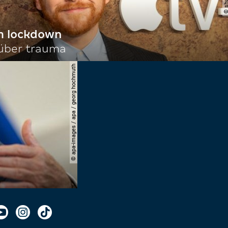
im lockdown
 über trauma
© apa-images / apa / georg hochmuth