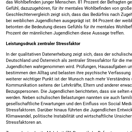
das Wohlbefinden junger Menschen. 81 Prozent der Befragten ge
Gefühl, dazuzugehören, für ihr mentales Wohlbefinden von große
Geschlechtervergleich zeigt sich, dass das Bedürfnis nach Zuge
bei weiblichen Jugendlichen ausgeprägt ist: 84 Prozent der weib
betonten die Bedeutung dieses Gefühls für ihr mentales Wohlbe
Prozent der männlichen Jugendlichen diese Aussage treffen.
Leistungsdruck zentraler Stressfaktor
In der qualitativen Datenerhebung zeigt sich, dass der schulisch
Deutschland und Österreich als zentraler Stressfaktor für die m
Jugendlichen wahrgenommen wird. Prüfungen, Hausaufgaben un
bestimmen den Alltag und belasten ihre psychische Verfassung e
weiterer wichtiger Punkt ist der Wunsch nach mehr Verständnis
Kommunikation seitens der Lehrkräfte, Eltern und anderer erwa
Bezugspersonen. Die Jugendlichen berichteten, dass sie selte
werden. Neben schulischen Belastungen nannten sie auch familiä
gesellschaftliche Erwartungen und den Einfluss von Social Med
Stressfaktoren. Darüber hinaus führten die Jugendlichen Entwic
Klimawandel, politische Instabilität und wirtschaftliche Unsiche
Stressfaktoren an.