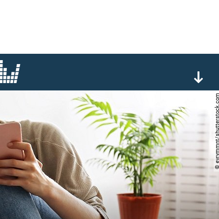
© evrymmnt/shutterst