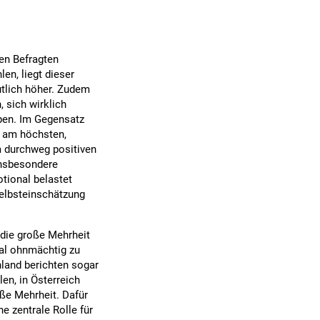
en Befragten
en, liegt dieser
utlich höher. Zudem
, sich wirklich
ppen. Im Gegensatz
t am höchsten,
m durchweg positiven
insbesondere
otional belastet
Selbsteinschätzung
 die große Mehrheit
al ohnmächtig zu
hland berichten sogar
n, in Österreich
oße Mehrheit. Dafür
e zentrale Rolle für