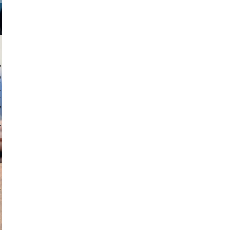
 hochmuth
v radin