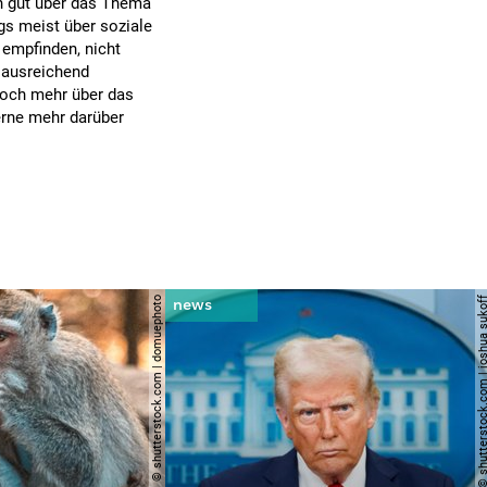
ch gut über das Thema
gs meist über soziale
 empfinden, nicht
t ausreichend
 noch mehr über das
erne mehr darüber
© shutterstock.com | domuephoto
© shutterstock.com | joshu