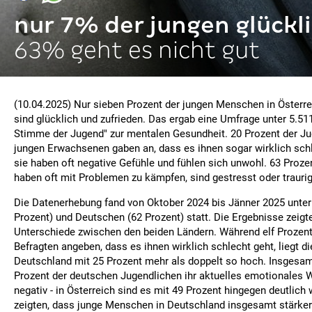
nur 7% der jungen glückl
63% geht es nicht gut
(10.04.2025) Nur sieben Prozent der jungen Menschen in Österr
sind glücklich und zufrieden. Das ergab eine Umfrage unter 5.51
Stimme der Jugend" zur mentalen Gesundheit. 20 Prozent der J
jungen Erwachsenen gaben an, dass es ihnen sogar wirklich schl
sie haben oft negative Gefühle und fühlen sich unwohl. 63 Proze
haben oft mit Problemen zu kämpfen, sind gestresst oder traurig
Die Datenerhebung fand von Oktober 2024 bis Jänner 2025 unter
Prozent) und Deutschen (62 Prozent) statt. Die Ergebnisse zeigt
Unterschiede zwischen den beiden Ländern. Während elf Prozent
Befragten angeben, dass es ihnen wirklich schlecht geht, liegt di
Deutschland mit 25 Prozent mehr als doppelt so hoch. Insgesa
Prozent der deutschen Jugendlichen ihr aktuelles emotionales 
negativ - in Österreich sind es mit 49 Prozent hingegen deutlich
zeigten, dass junge Menschen in Deutschland insgesamt stärker 