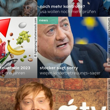
noch mehr kontrolle?
usa wollen noch mehr prüfen
© lightspring/shutterstock.com
© apa-images / apa / georg
 teuer wie 2023
stocker sagt sorry
it drei jahren
wegen kinderbetreuungs-sager
© shutterstock.com | le