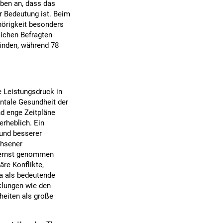
ben an, dass das
r Bedeutung ist. Beim
hörigkeit besonders
lichen Befragten
finden, während 78
e Leistungsdruck in
entale Gesundheit der
d enge Zeitpläne
rheblich. Ein
 und besserer
chsener
n ernst genommen
re Konflikte,
ia als bedeutende
klungen wie den
rheiten als große