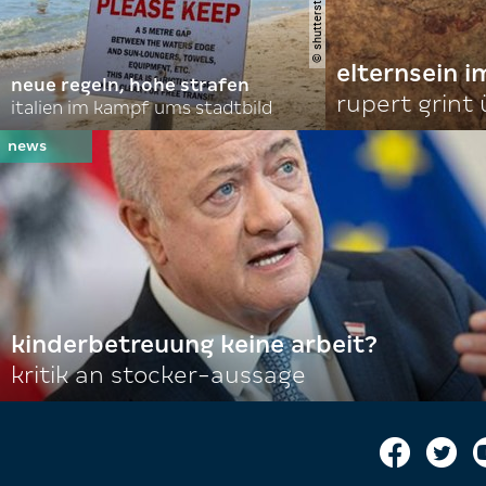
elternsein 
neue regeln, hohe strafen
rupert grint
italien im kampf ums stadtbild
kinderbetreuung keine arbeit?
kritik an stocker-aussage