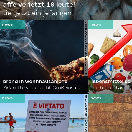
affe verletzt 18 leute!
tier jetzt eingefangen
© shutterstock.com | cerevonstudio
brand in wohnhausanlage
lebensmittel so
Zigarette verursacht Großeinsatz
höchster stand se
© shutterstock.com | alexandre.rosa