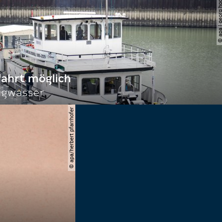
© apa | georg ho
fahrt möglich
igwasser
© apa/herbert pfarrhofer