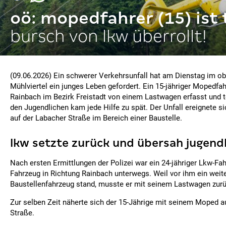
oö: mopedfahrer (15) ist 
bursch von lkw überrollt!
(09.06.2026) Ein schwerer Verkehrsunfall hat am Dienstag im o
Mühlviertel ein junges Leben gefordert. Ein 15-jähriger Mopedfah
Rainbach im Bezirk Freistadt von einem Lastwagen erfasst und tö
den Jugendlichen kam jede Hilfe zu spät. Der Unfall ereignete s
auf der Labacher Straße im Bereich einer Baustelle.
lkw setzte zurück und übersah jugend
Nach ersten Ermittlungen der Polizei war ein 24-jähriger Lkw-Fa
Fahrzeug in Richtung Rainbach unterwegs. Weil vor ihm ein weit
Baustellenfahrzeug stand, musste er mit seinem Lastwagen zur
Zur selben Zeit näherte sich der 15-Jährige mit seinem Moped a
Straße.