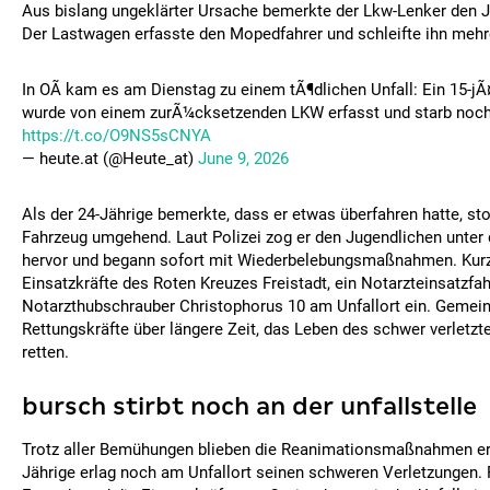
Aus bislang ungeklärter Ursache bemerkte der Lkw-Lenker den J
Der Lastwagen erfasste den Mopedfahrer und schleifte ihn mehr
In OÃ kam es am Dienstag zu einem tÃ¶dlichen Unfall: Ein 15-j
wurde von einem zurÃ¼cksetzenden LKW erfasst und starb noch 
https://t.co/O9NS5sCNYA
— heute.at (@Heute_at)
June 9, 2026
Als der 24-Jährige bemerkte, dass er etwas überfahren hatte, sto
Fahrzeug umgehend. Laut Polizei zog er den Jugendlichen unte
hervor und begann sofort mit Wiederbelebungsmaßnahmen. Kurz 
Einsatzkräfte des Roten Kreuzes Freistadt, ein Notarzteinsatzfa
Notarzthubschrauber Christophorus 10 am Unfallort ein. Gemei
Rettungskräfte über längere Zeit, das Leben des schwer verletzt
retten.
bursch stirbt noch an der unfallstelle
Trotz aller Bemühungen blieben die Reanimationsmaßnahmen erf
Jährige erlag noch am Unfallort seinen schweren Verletzungen. 