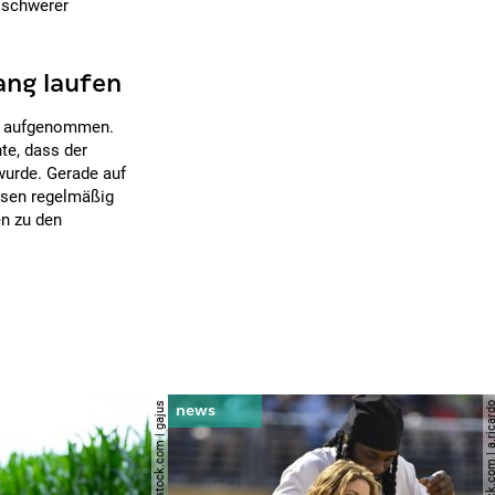
n schwerer
ang laufen
ls aufgenommen.
te, dass der
urde. Gerade auf
eisen regelmäßig
n zu den
© shutterstock.com | gajus
© shutterstock.com | a.