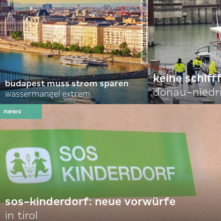
© shutterstock.com | alexanton
keine schiff
budapest muss strom sparen
donau-niedr
wassermangel extrem
sos-kinderdorf: neue vorwürfe
in tirol