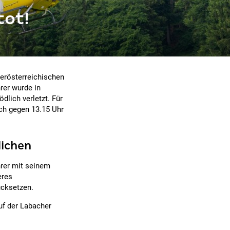
tot!
berösterreichischen
rer wurde in
dlich verletzt. Für
ich gegen 13.15 Uhr
lichen
hrer mit seinem
eres
ücksetzen.
uf der Labacher