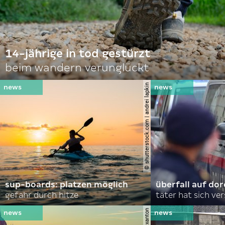
14-jährige in tod gestürzt
beim wandern verunglückt
© shutterstock.com | andrei lapkin
sup-boards: platzen möglich
überfall auf d
gefahr durch hitze
täter hat sich ve