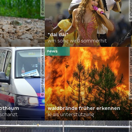
"dai dai"
wm song wird sommerhit
© spitzi-foto / shutterstock.com
© shutterstock.com | ad
orotheum
waldbrände früher erkennen
rschanzt
ki als unterstützung