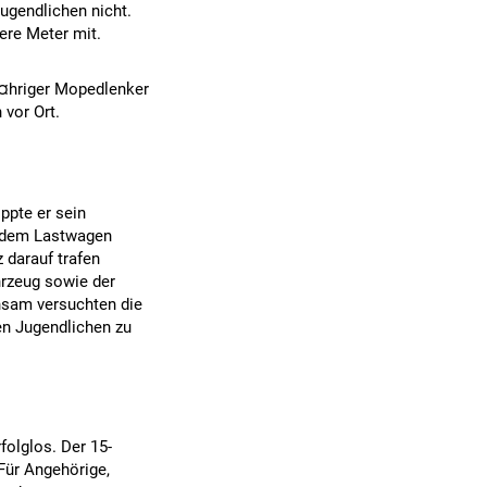
ugendlichen nicht.
ere Meter mit.
Ã¤hriger Mopedlenker
vor Ort.
ppte er sein
r dem Lastwagen
darauf trafen
hrzeug sowie der
nsam versuchten die
en Jugendlichen zu
olglos. Der 15-
Für Angehörige,