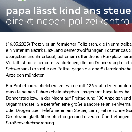
papa lässt kind ans steue
direkt neben polizeikontrol
(16.05.2025) Trotz vier uniformierter Polizisten, die in unmittelb
ein Vater im Bezirk Linz-Land seiner zwölfjährigen Tochter das
übergeben und ihr erlaubt, auf einem öffentlichen Parkplatz her
Vorfall ist nur einer unter zahlreichen, die am Donnerstag bei ein
Schwerpunktkontrolle der Polizei gegen die oberösterreichische
Anzeigen mündeten.
Ein Probeführerscheinbesitzer wurde mit 136 statt der erlaubten
musste seinen Führerschein abgeben. Insgesamt hagelte es be
Donnerstag bzw. in der Nacht auf Freitag rund 130 Anzeigen und
Organmandate. Sie betrafen eine große Bandbreite an Fehlverhal
oder Drogen über Telefonieren am Steuer, Lärm, Fahren ohne Gurt
Geschwindigkeitsüberschreitungen und diversen Übertretungen 
Straßenverkehrsordnung.