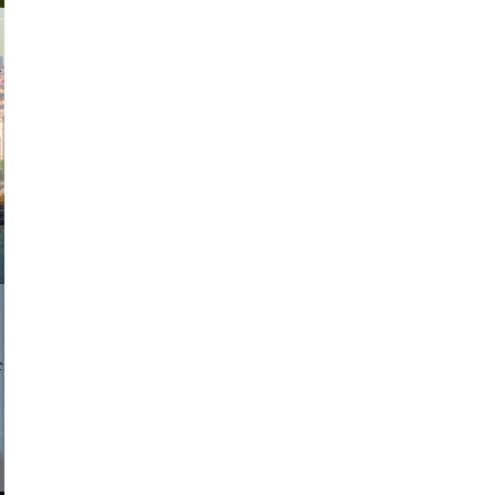
exanton
a sukoff