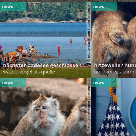
© shutterstock.com | lasse johansson
nächster badesee geschlossen
hitzewelle? hund
wasservögel als quelle
© shutterstock.com | domuephoto