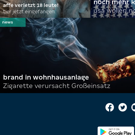
noch mehr k
affe verletzt 18 leute!
usa wollen 
tier jetzt eingefangen
brand in wohnhausanlage
Zigarette verursacht Großeinsatz