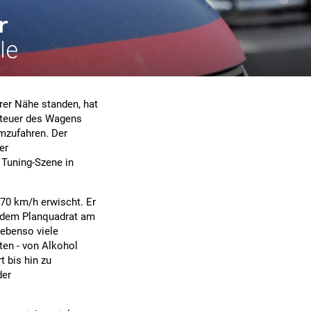
r
le
arer Nähe standen, hat
 Steuer des Wagens
umzufahren. Der
er
 Tuning-Szene in
 70 km/h erwischt. Er
i dem Planquadrat am
 ebenso viele
ten - von Alkohol
 bis hin zu
der