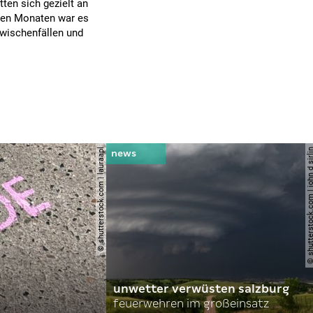
ten sich gezielt an
enen Monaten war es
Zwischenfällen und
© shutterstock.com | lauraapl
© shutterstock.com | john 
unwetter verwüsten salzburg
feuerwehren im großeinsatz