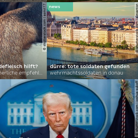
© shutterstock.com | asmit17
© shutterstock.com | al
efleisch hilft?
dürre: tote soldaten gefunden
nordkoreas sommerliche empfehlungen
wehrmachtssoldaten in donau
© shutterstock.com | joshu