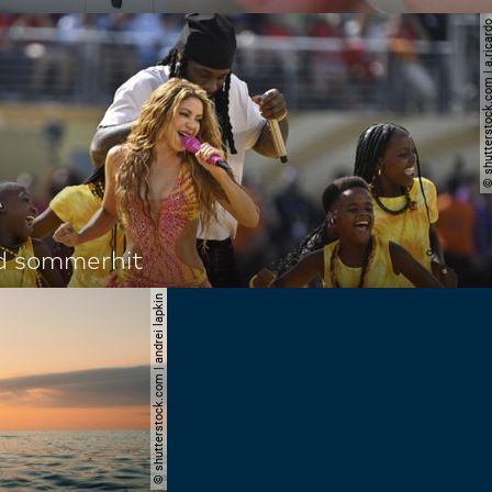
© shutterstock.com | a.
d sommerhit
© shutterstock.com | andrei lapkin