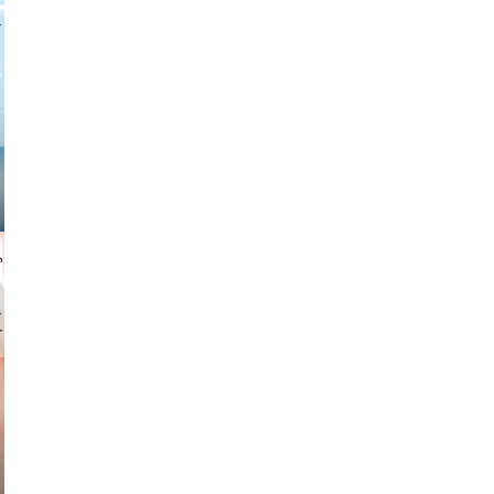
 freitag
gindl