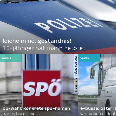
leiche in nö: geständnis!
18-jähriger hat mann getötet
© apa | afp | roland schlager
bp-wahl: konkrete spö-namen
e-busse: österr
kaiser, bures, niessl
wir hinken ordent