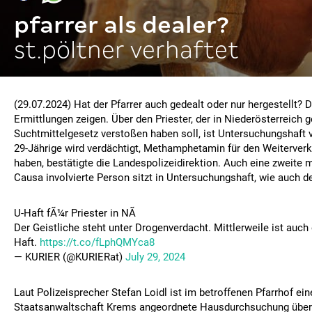
pfarrer als dealer?
st.pöltner verhaftet
(29.07.2024) Hat der Pfarrer auch gedealt oder nur hergestellt? 
Ermittlungen zeigen. Über den Priester, der in Niederösterreich 
Suchtmittelgesetz verstoßen haben soll, ist Untersuchungshaft 
29-Jährige wird verdächtigt, Methamphetamin für den Weiterverka
haben, bestätigte die Landespolizeidirektion. Auch eine zweite 
Causa involvierte Person sitzt in Untersuchungshaft, wie auch der
U-Haft fÃ¼r Priester in NÃ
Der Geistliche steht unter Drogenverdacht. Mittlerweile ist auch
Haft.
https://t.co/fLphQMYca8
— KURIER (@KURIERat)
July 29, 2024
Laut Polizeisprecher Stefan Loidl ist im betroffenen Pfarrhof ein
Staatsanwaltschaft Krems angeordnete Hausdurchsuchung über