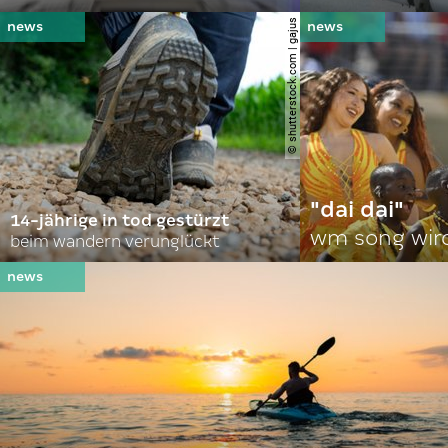
© shutterstock.com | gajus
"dai dai"
14-jährige in tod gestürzt
wm song wir
beim wandern verunglückt