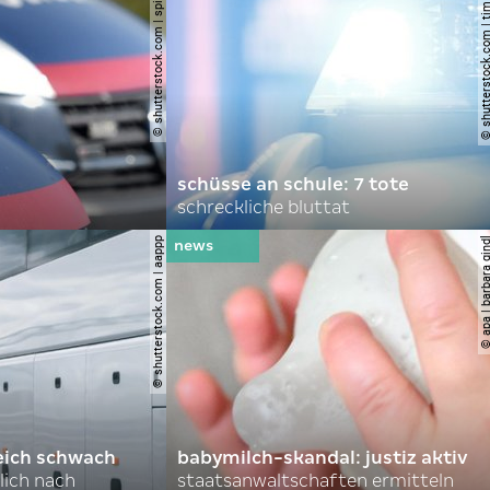
© shutterstock.com | spitzi-foto
© shutterstock.com | tim
schüsse an schule: 7 tote
schreckliche bluttat
© shutterstock.com | aappp
© apa | barbara 
eich schwach
babymilch-skandal: justiz aktiv
lich nach
staatsanwaltschaften ermitteln