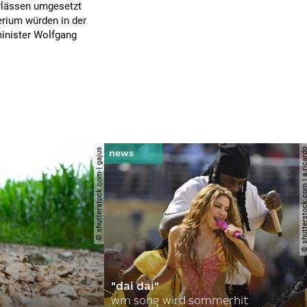
rlässen umgesetzt
rium würden in der
inister Wolfgang
© shutterstock.com | gajus
© shutterstock.com | a.
"dai dai"
wm song wird sommerhit