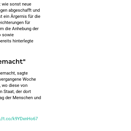
t wie sonst neue
ngen abgeschafft und
t ein Ärgernis für die
eichterungen für
em die Anhebung der
o sowie
reits hinterlegte
gemacht"
emacht, sagte
m vergangene Woche
, wo diese von
n Staat, der dort
lltag der Menschen und
://t.co/k9YDxnHo67