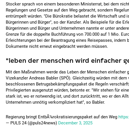
Stocker sprach von einem besonderen Ministerrat, bei dem nich
Regelungen und Gesetze auf den Weg gebracht, sondern Regelu
entrümpelt würden. "Die Bürokratie belastet die Wirtschaft und is
Bürgerinnen und Bürger", so der Kanzler. Als Beispiele für die Erl
Bürgerinnen und Bürger und Unternehmen nannte er unter ander
Grenze für die doppelte Buchführung von 700.000 auf 1 Mio. Eur
Erleichterungen bei der Beantragung eines Reisepasses, indem be
Dokumente nicht erneut eingebracht werden müssen.
"leben der menschen wird einfacher 
Mit den Maßnahmen werde das Leben der Menschen einfacher g
Vizekanzler Andreas Babler (SPÖ). Gleichzeitig würden mit de
beschlossenen Betrugsbekämpfungspaket die Regeln verschärft
Privilegierten ausgenutzt würden, betonte er. "Wir stehen für eine
stark ist, wo er notwendig ist, und dort zurücktritt, wo er den A
Unternehmen unnötig verkompliziert hat", so Babler.
Regierung bringt EntbÃ¼rokratisierungspaket auf den Weg
https
— PULS 24 (@puls24news)
December 3, 2025