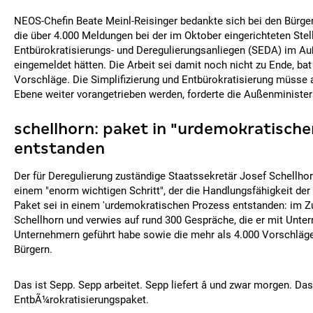
NEOS-Chefin Beate Meinl-Reisinger bedankte sich bei den Bürger
die über 4.000 Meldungen bei der im Oktober eingerichteten Stell
Entbürokratisierungs- und Deregulierungsanliegen (SEDA) im A
eingemeldet hätten. Die Arbeit sei damit noch nicht zu Ende, bat
Vorschläge. Die Simplifizierung und Entbürokratisierung müsse 
Ebene weiter vorangetrieben werden, forderte die Außenminister
schellhorn: paket in "urdemokratische
entstanden
Der für Deregulierung zuständige Staatssekretär Josef Schellho
einem "enorm wichtigen Schritt", der die Handlungsfähigkeit der
Paket sei in einem 'urdemokratischen Prozess entstanden: im Zu
Schellhorn und verwies auf rund 300 Gespräche, die er mit Unt
Unternehmern geführt habe sowie die mehr als 4.000 Vorschläg
Bürgern.
Das ist Sepp. Sepp arbeitet. Sepp liefert â und zwar morgen. Das
EntbÃ¼rokratisierungspaket.