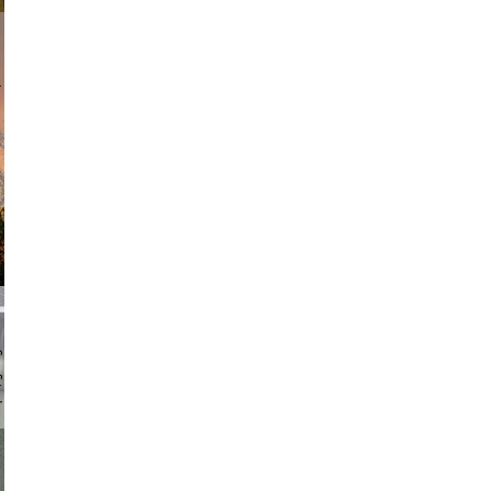
am avant
chmuth