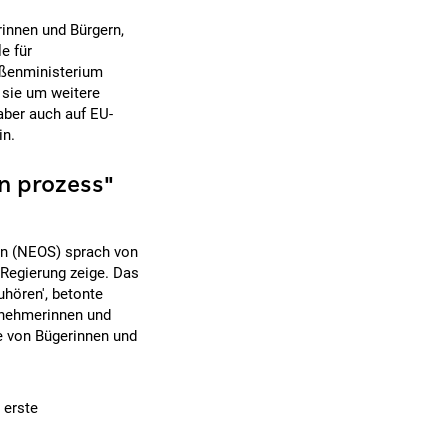
innen und Bürgern,
e für
ußenministerium
 sie um weitere
aber auch auf EU-
in.
n prozess"
rn (NEOS) sprach von
 Regierung zeige. Das
hören', betonte
ernehmerinnen und
e von Bügerinnen und
 erste