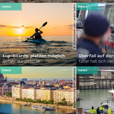
© shutterstock.com | andrei lapkin
sup-boards: platzen möglich
überfall auf d
gefahr durch hitze
täter hat sich ve
© shutterstock.com | alexanton