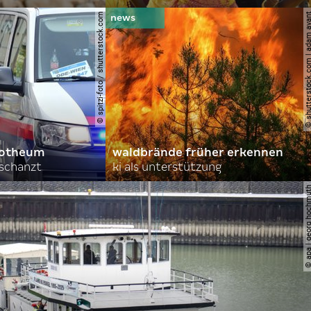
© spitzi-foto / shutterstock.com
© shutterstock.com | ad
orotheum
waldbrände früher erkennen
rschanzt
ki als unterstützung
© apa | georg ho