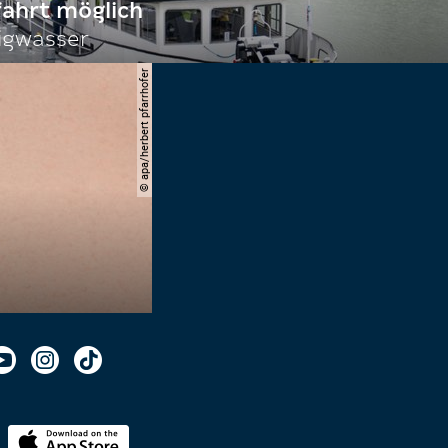
fahrt möglich
igwasser
© apa/herbert pfarrhofer