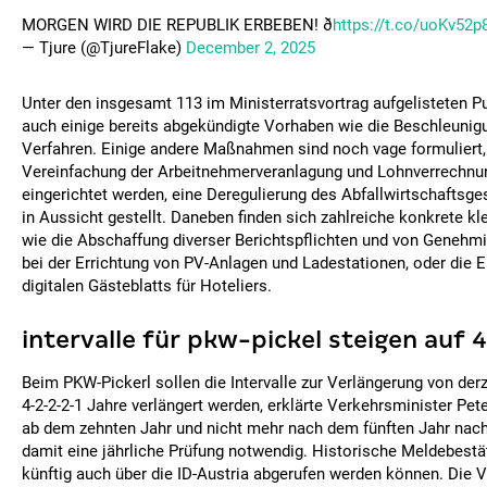
MORGEN WIRD DIE REPUBLIK ERBEBEN! ð
https://t.co/uoKv52p
— Tjure (@TjureFlake)
December 2, 2025
Unter den insgesamt 113 im Ministerratsvortrag aufgelisteten P
auch einige bereits abgekündigte Vorhaben wie die Beschleunig
Verfahren. Einige andere Maßnahmen sind noch vage formuliert,
Vereinfachung der Arbeitnehmerveranlagung und Lohnverrechnu
eingerichtet werden, eine Deregulierung des Abfallwirtschaftsge
in Aussicht gestellt. Daneben finden sich zahlreiche konkrete 
wie die Abschaffung diverser Berichtspflichten und von Genehmi
bei der Errichtung von PV-Anlagen und Ladestationen, oder die E
digitalen Gästeblatts für Hoteliers.
intervalle für pkw-pickel steigen auf
Beim PKW-Pickerl sollen die Intervalle zur Verlängerung von derz
4-2-2-2-1 Jahre verlängert werden, erklärte Verkehrsminister Pet
ab dem zehnten Jahr und nicht mehr nach dem fünften Jahr nach
damit eine jährliche Prüfung notwendig. Historische Meldebestä
künftig auch über die ID-Austria abgerufen werden können. Die 