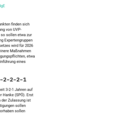
8gE
unkten finden sich
ung von UVP-
 so sollen etwa zur
ng Expertengruppen
setzes wird für 2026
kleinere Maßnahmen
gungspflichten, etwa
inführung eines
 4-2-2-2-1
eit 3-2-1 Jahren auf
er Hanke (SPÖ). Erst
 der Zulassung ist
tigungen sollen
Vorhaben sollen