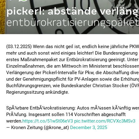
pickerl: abstände verläng
entbürokratisierungspake
(03.12.2025) Wenn das nicht geil ist, endlich keine jährliche PKW
mehr und auch sonst wird einiges leichter! Die Bundesregierung 
erstes Maßnahmenpaket zur Entbürokratisierung geeinigt. Unter 
Einzelmaßnahmen, die am Mittwoch im Ministerrat beschlossen 
Verlängerung der Pickerl-Intervalle für Pkw, die Abschaffung dive
und der Genehmigungspflicht für PV-Anlagen sowie die Erhöhung
Buchführungsgrenzen, wie Bundeskanzler Christian Stocker (ÖVP
Regierungssitzung ankündigte.
SpÃ¼rbare EntbÃ¼rokratisierung: Autos mÃ¼ssen kÃ¼nftig wenig
PrÃ¼fung. Insgesamt sollen 114 Vorschriften abgeschafft
werden.
https://t.co/51wSt06eV3
pic.twitter.com/RCVXc3MSv3
— Kronen Zeitung (@krone_at)
December 3, 2025