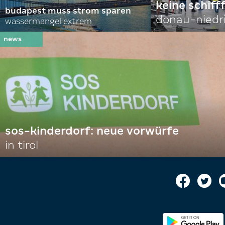
keine schiff
budapest muss strom sparen
donau-niedr
wassermangel extrem
sos-kinderdorf: neue vorwürfe
in tirol