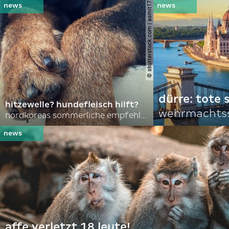
© shutterstock.com | asmit17
dürre: tote
hitzewelle? hundefleisch hilft?
wehrmachtss
nordkoreas sommerliche empfehlungen
affe verletzt 18 leute!