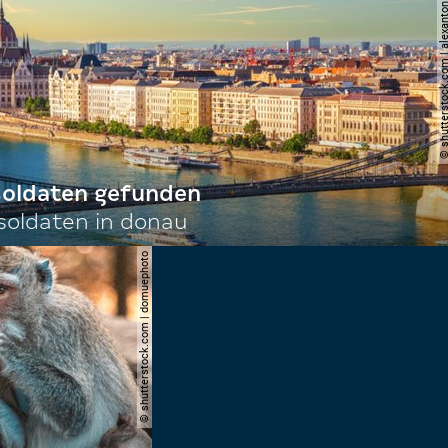
© shutterstock.com | al
 soldaten gefunden
oldaten in donau
© shutterstock.com | domuephoto