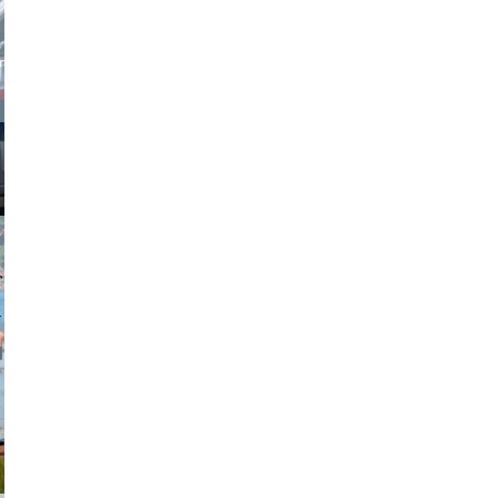
obson90
johansson