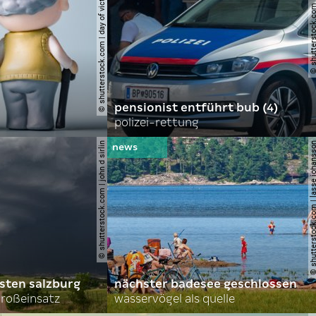
© shutterstock.com | day of victory studio
© shutterstock.com | r
pensionist entführt bub (4)
polizei-rettung
© shutterstock.com | john d sirlin
© shutterstock.com | lasse 
sten salzburg
nächster badesee geschlossen
roßeinsatz
wasservögel als quelle