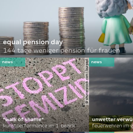
equal pension day
144 tage weniger pension für frauen
© shutterstock.com | lauraapl
"walk of shame"
unwetter verwü
kunstperformance im 1. bezirk
feuerwehren im g