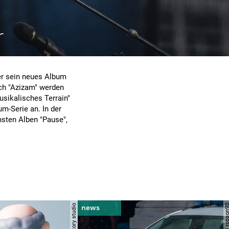
r
er sein neues Album
uch "Azizam" werden
sikalisches Terrain"
m-Serie an. In der
hsten Alben "Pause",