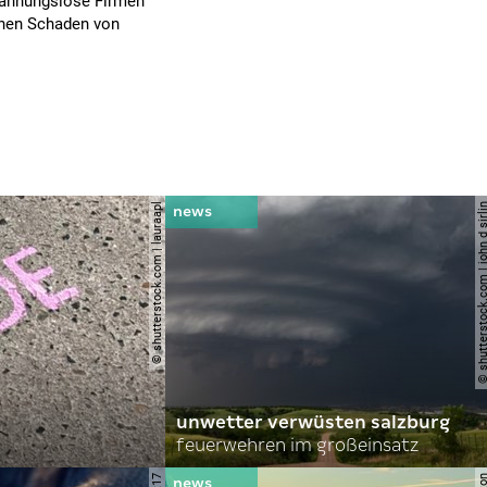
 ahnungslose Firmen
inen Schaden von
© shutterstock.com | lauraapl
© shutterstock.com | john 
unwetter verwüsten salzburg
feuerwehren im großeinsatz