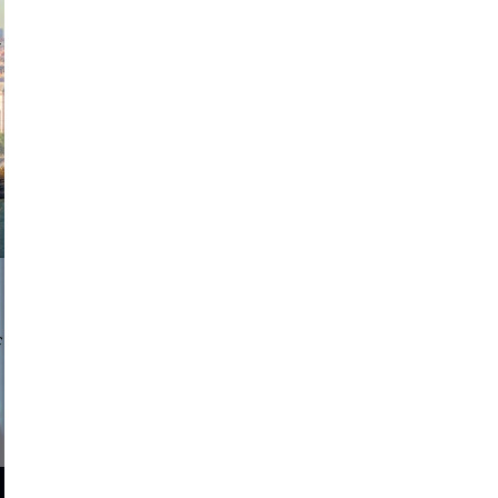
exanton
a sukoff