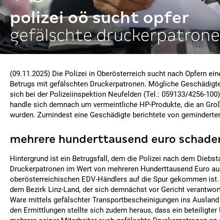
polizei oö sucht opfer
gefälschte druckerpatron
(09.11.2025) Die Polizei in Oberösterreich sucht nach Opfern ei
Betrugs mit gefälschten Druckerpatronen. Mögliche Geschädigt
sich bei der Polizeiinspektion Neufelden (Tel.: 059133/4256-100
handle sich demnach um vermeintliche HP-Produkte, die an Gro
wurden. Zumindest eine Geschädigte berichtete von geminderter 
mehrere
hunderttausend euro schade
Hintergrund ist ein Betrugsfall, dem die Polizei nach dem Diebst
Druckerpatronen im Wert von mehreren Hunderttausend Euro au
oberösterreichischen EDV-Händlers auf die Spur gekommen ist. 
dem Bezirk Linz-Land, der sich demnächst vor Gericht verantwor
Ware mittels gefälschter Transportbescheinigungen ins Ausland 
den Ermittlungen stellte sich zudem heraus, dass ein beteiligte