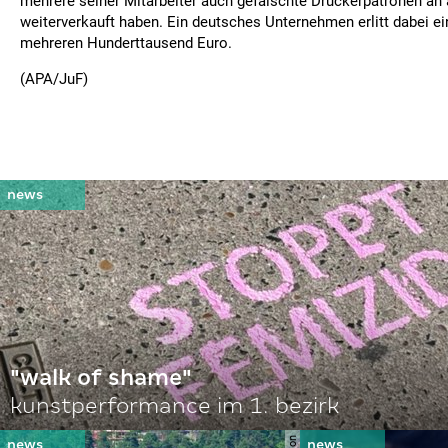
mehrere seiner Mitarbeiter auch gefälschte Druckerpatronen an
weiterverkauft haben. Ein deutsches Unternehmen erlitt dabei e
mehreren Hunderttausend Euro.
(APA/JuF)
"walk of shame"
kunstperformance im 1. bezirk