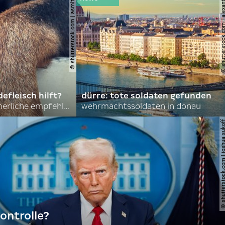
© shutterstock.com | asmit17
© shutterstock.com | al
efleisch hilft?
dürre: tote soldaten gefunden
nordkoreas sommerliche empfehlungen
wehrmachtssoldaten in donau
© shutterstock.com | joshu
ontrolle?