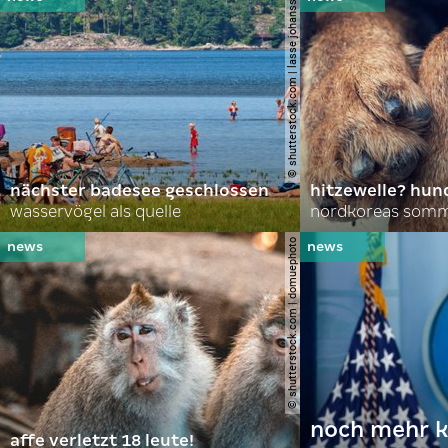
© shutterstock.com | lasse johansson
nächster badesee geschlossen
hitzewelle? hund
wasservögel als quelle
© shutterstock.com | domuephoto
noch mehr k
affe verletzt 18 leute!