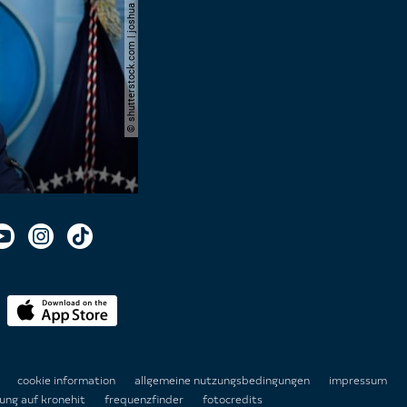
© shutterstock.com | joshua sukoff
n
cookie information
allgemeine nutzungsbedingungen
impressum
ung auf kronehit
frequenzfinder
fotocredits