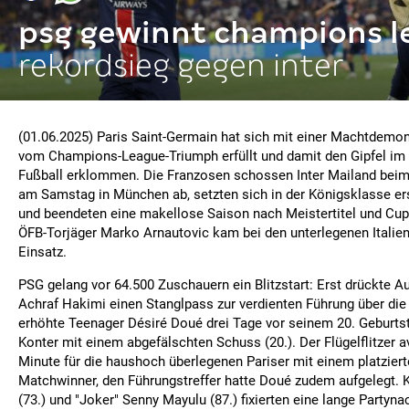
psg gewinnt champions l
rekordsieg gegen inter
(01.06.2025) Paris Saint-Germain hat sich mit einer Machtdemo
vom Champions-League-Triumph erfüllt und damit den Gipfel im
Fußball erklommen. Die Franzosen schossen Inter Mailand beim 5
am Samstag in München ab, setzten sich in der Königsklasse er
und beendeten eine makellose Saison nach Meistertitel und Cup
ÖFB-Torjäger Marko Arnautovic kam bei den unterlegenen Italie
Einsatz.
PSG gelang vor 64.500 Zuschauern ein Blitzstart: Erst drückte A
Achraf Hakimi einen Stanglpass zur verdienten Führung über die L
erhöhte Teenager Désiré Doué drei Tage vor seinem 20. Geburt
Konter mit einem abgefälschten Schuss (20.). Der Flügelflitzer av
Minute für die haushoch überlegenen Pariser mit einem platzie
Matchwinner, den Führungstreffer hatte Doué zudem aufgelegt. 
(73.) und "Joker" Senny Mayulu (87.) fixierten eine lange Partyna