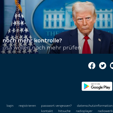
noch mehr kontrolle?
usa wollen noch mehr prüfen
login
registrieren
passwort vergessen?
datenschutzinformatio
kontakt
hitsuche
radioplayer
radiowerb