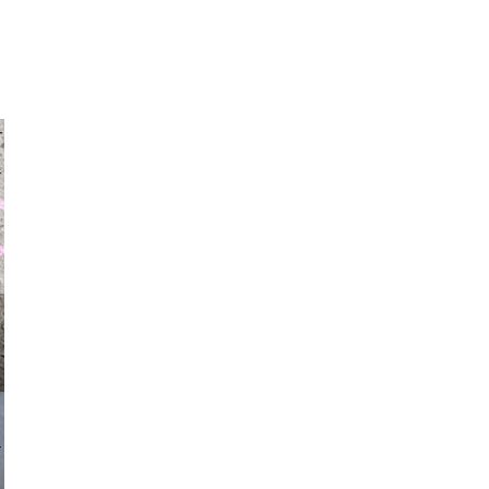
auraapl
asmit17