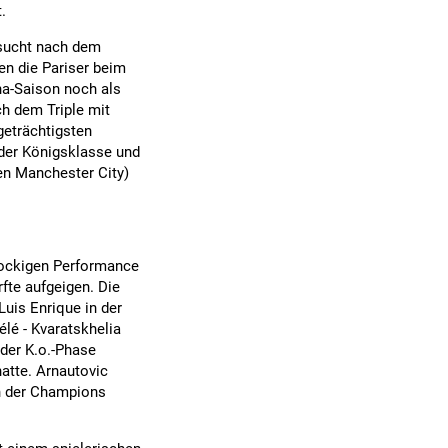
.
nsucht nach dem
en die Pariser beim
na-Saison noch als
ch dem Triple mit
geträchtigsten
 der Königsklasse und
en Manchester City)
 rockigen Performance
fte aufgeigen. Die
Luis Enrique in der
lé - Kvaratskhelia
 der K.o.-Phase
atte. Arnautovic
in der Champions