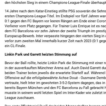
den höchsten Sieg in einem Champions-League-Finale überhaupt
14 Jahre nach dem Katar-Einstieg stillte PSG souverän die Seh
ersten Champions-League-Titel. Im Endspiel vor fünf Jahren war
0:1 gegen den FC Bayern vor leeren Rängen am Ende einer Coro
Verlierer vom Platz gegangen. Für Trainer Luis Enrique ist es na
dem FC Barcelona vor zehn Jahren der zweite Triumph im presti
Europacup-Bewerb. Inter verpasste hingegen den vierten Sieg in
verlor zum zweiten Mal innerhalb kurzer Zeit nach 2023 (0:1 geg
ein CL-Finale.
Linkin Park und Garrett heizten Stimmung auf
Bevor der Ball rollte, heizte Linkin Park die Stimmung mit einer
in der ausverkauften Münchner Arena auf. Auch David Garrett dur
beiden Trainer boten jeweils die erwartete Startelf auf. Während 
Offensive auf die erfolgsbewährte Achse Doué - Ousmane Dembé
vertraute, hielt Inter im gewohnten 3-5-2-System dagegen, das in
bereits Bayern München und den FC Barcelona zu Fall gebracht h
musste in seinem wohl letzten Spiel im Inter-Kader wie zuletzt 
League zuschauen.