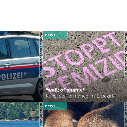
© shutterstock.com | robson90
© shutterstock.com | l
"walk of shame"
kunstperformance im 1. bezirk
© shutterstock.com | 