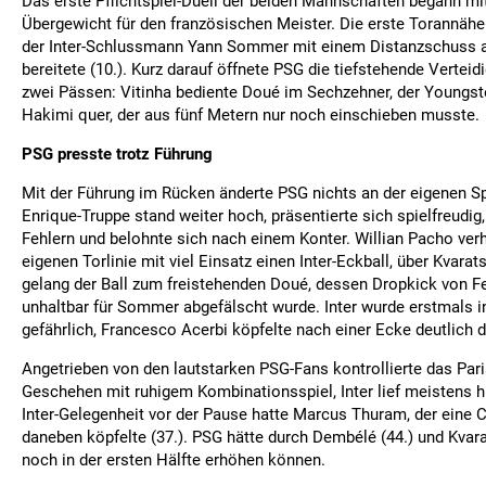
Das erste Pflichtspiel-Duell der beiden Mannschaften begann mi
Übergewicht für den französischen Meister. Die erste Torannäh
der Inter-Schlussmann Yann Sommer mit einem Distanzschuss 
bereitete (10.). Kurz darauf öffnete PSG die tiefstehende Verteidi
zwei Pässen: Vitinha bediente Doué im Sechzehner, der Youngste
Hakimi quer, der aus fünf Metern nur noch einschieben musste.
PSG presste trotz Führung
Mit der Führung im Rücken änderte PSG nichts an der eigenen Sp
Enrique-Truppe stand weiter hoch, präsentierte sich spielfreudig,
Fehlern und belohnte sich nach einem Konter. Willian Pacho verh
eigenen Torlinie mit viel Einsatz einen Inter-Eckball, über Kvar
gelang der Ball zum freistehenden Doué, dessen Dropkick von 
unhaltbar für Sommer abgefälscht wurde. Inter wurde erstmals i
gefährlich, Francesco Acerbi köpfelte nach einer Ecke deutlich d
Angetrieben von den lautstarken PSG-Fans kontrollierte das Pa
Geschehen mit ruhigem Kombinationsspiel, Inter lief meistens hi
Inter-Gelegenheit vor der Pause hatte Marcus Thuram, der eine 
daneben köpfelte (37.). PSG hätte durch Dembélé (44.) und Kvara
noch in der ersten Hälfte erhöhen können.