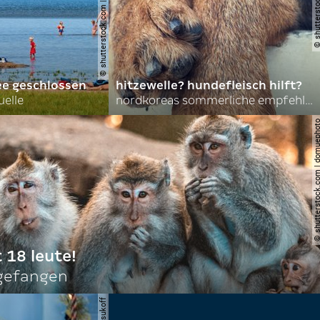
© shutterstock.com | lasse johansson
ee geschlossen
hitzewelle? hundefleisch hilft?
uelle
nordkoreas sommerliche empfehlungen
© shutterstock.com | do
t 18 leute!
ngefangen