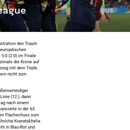
eague
nstration den Traum
 europäischen
:0 (2:0) im Finale
stmals die Krone auf
sieg mit dem Triple.
nern nicht zum
ußenverteidiger
inie (12.), dann
stag nach einem
ancierte in der 63.
rten Flachschuss zum
Khvicha Kvaratskhelia
cht in Blau-Rot und