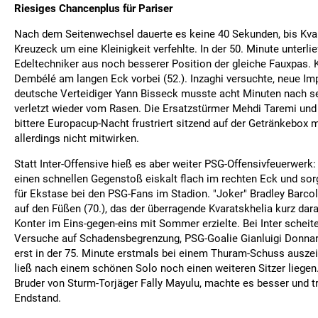
Riesiges Chancenplus für Pariser
Nach dem Seitenwechsel dauerte es keine 40 Sekunden, bis Kvar
Kreuzeck um eine Kleinigkeit verfehlte. In der 50. Minute unterl
Edeltechniker aus noch besserer Position der gleiche Fauxpas. K
Dembélé am langen Eck vorbei (52.). Inzaghi versuchte, neue Imp
deutsche Verteidiger Yann Bisseck musste acht Minuten nach s
verletzt wieder vom Rasen. Die Ersatzstürmer Mehdi Taremi und 
bittere Europacup-Nacht frustriert sitzend auf der Getränkebox m
allerdings nicht mitwirken.
Statt Inter-Offensive hieß es aber weiter PSG-Offensivfeuerwerk
einen schnellen Gegenstoß eiskalt flach im rechten Eck und sor
für Ekstase bei den PSG-Fans im Stadion. "Joker" Bradley Barcola
auf den Füßen (70.), das der überragende Kvaratskhelia kurz dar
Konter im Eins-gegen-eins mit Sommer erzielte. Bei Inter scheit
Versuche auf Schadensbegrenzung, PSG-Goalie Gianluigi Donn
erst in der 75. Minute erstmals bei einem Thuram-Schuss auszei
ließ nach einem schönen Solo noch einen weiteren Sitzer liegen
Bruder von Sturm-Torjäger Fally Mayulu, machte es besser und t
Endstand.