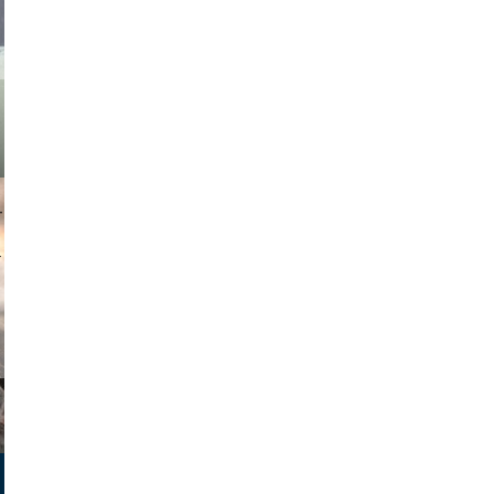
muephoto