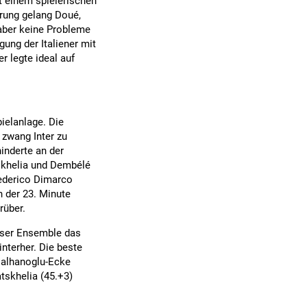
t einem spielerischen
erung gelang Doué,
aber keine Probleme
gung der Italiener mit
r legte ideal auf
ielanlage. Die
 zwang Inter zu
inderte an der
atskhelia und Dembélé
Federico Dimarco
n der 23. Minute
rüber.
riser Ensemble das
nterher. Die beste
Calhanoglu-Ecke
tskhelia (45.+3)