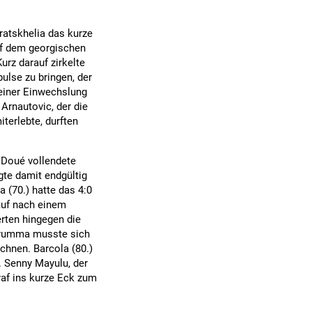
atskhelia das kurze
ief dem georgischen
urz darauf zirkelte
ulse zu bringen, der
einer Einwechslung
Arnautovic, der die
iterlebte, durften
: Doué vollendete
gte damit endgültig
 (70.) hatte das 4:0
auf nach einem
erten hingegen die
arumma musste sich
chnen. Barcola (80.)
. Senny Mayulu, der
raf ins kurze Eck zum