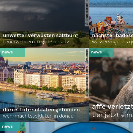
© shutterstock.com | john d sirlin
unwetter verwüsten salzburg
nächster bades
feuerwehren im großeinsatz
wasservögel als q
© shutterstock.com | alexanton
affe verletz
dürre: tote soldaten gefunden
tier jetzt ei
wehrmachtssoldaten in donau