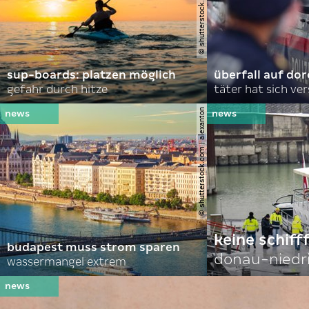
sup-boards: platzen möglich
überfall auf d
gefahr durch hitze
täter hat sich ve
© shutterstock.com | alexanton
keine schiff
budapest muss strom sparen
donau-niedr
wassermangel extrem