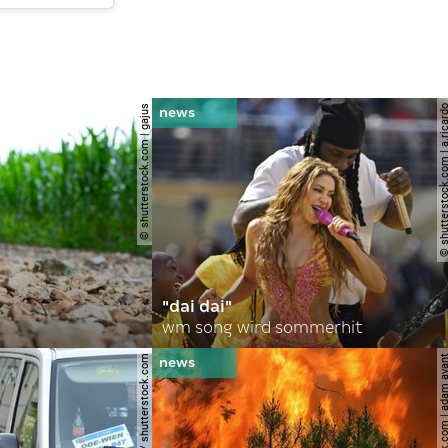
© shutterstock.com | gajus
© shutterstock.com | a.
"dai dai"
wm song wird sommerhit
© spitzi-foto / shutterstock.com
© shutterstock.com | ad