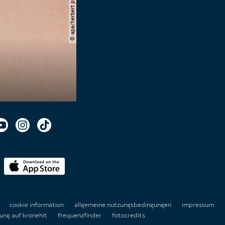
© apa/herbert pfarrhofer
n
cookie information
allgemeine nutzungsbedingungen
impressum
ung auf kronehit
frequenzfinder
fotocredits