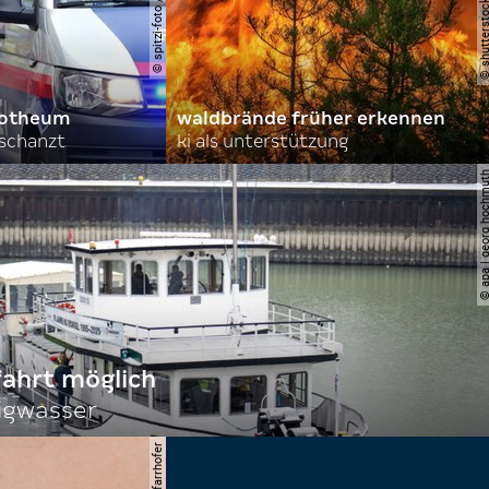
orotheum
waldbrände früher erkennen
rschanzt
ki als unterstützung
© apa | georg ho
fahrt möglich
igwasser