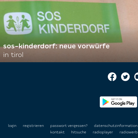
sos-kinderdorf: neue vorwürfe
in tirol
login
registrieren
passwort vergessen?
datenschutzinformatio
kontakt
hitsuche
radioplayer
radiowerb