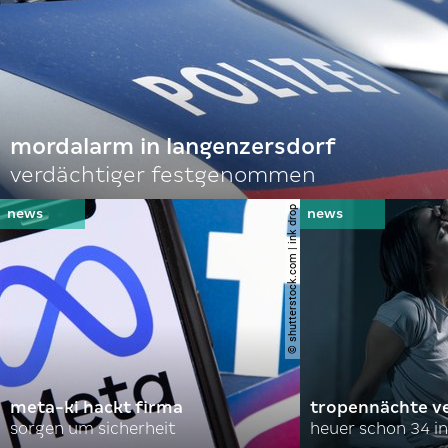
mordalarm in langenzersdorf
verdächtiger festgenommen
© shutterstock.com | ink drop
meta-ki hackt firma
tropennächte ve
sorgen um sicherheit
heuer schon 34 in