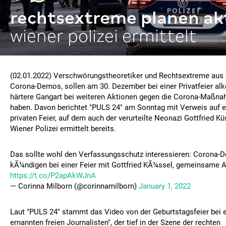
rechtsextreme planen ak
wiener polizei ermittelt
(02.01.2022) Verschwörungstheoretiker und Rechtsextreme aus
Corona-Demos, sollen am 30. Dezember bei einer Privatfeier alko
härtere Gangart bei weiteren Aktionen gegen die Corona-Maßn
haben. Davon berichtet "PULS 24" am Sonntag mit Verweis auf e
privaten Feier, auf dem auch der verurteilte Neonazi Gottfried Kü
Wiener Polizei ermittelt bereits.
Das sollte wohl den Verfassungsschutz interessieren: Corona-
kÃ¼ndigen bei einer Feier mit Gottfried KÃ¼ssel, gemeinsame A
https://t.co/P2apAkWJnA
— Corinna Milborn (@corinnamilborn)
January 1, 2022
Laut "PULS 24" stammt das Video von der Geburtstagsfeier bei 
ernannten freien Journalisten", der tief in der Szene der rechten