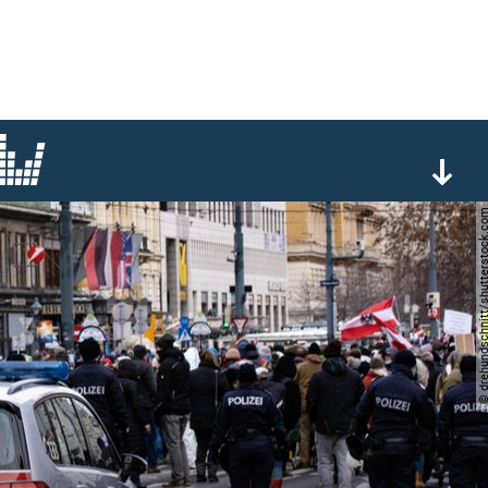
© drehundschnitt/shutters