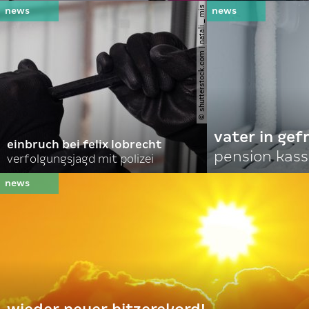
© shutterstock.com | natali _ mis
vater in gef
einbruch bei felix lobrecht
pension kass
verfolgungsjagd mit polizei