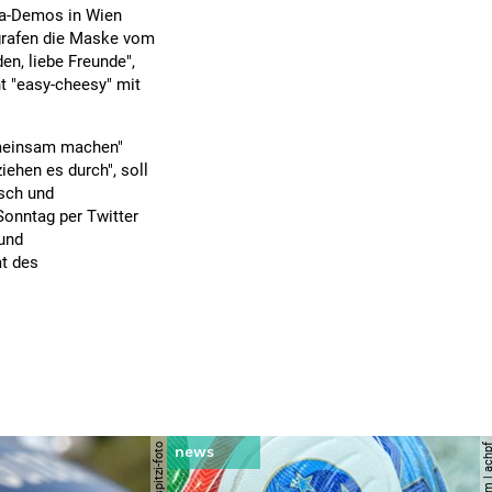
na-Demos in Wien
ografen die Maske vom
en, liebe Freunde",
ht "easy-cheesy" mit
emeinsam machen"
iehen es durch", soll
tsch und
 Sonntag per Twitter
 und
t des