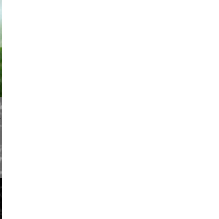
 achpf
pikckck