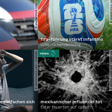
© shutterstock.com | spitzi-foto
© shutterstock.com |
fifa-führung stärkt infantino
volle rückendeckung
© shutterstock.com | stokkete
© shutterstock.com | o
rvielfachen sich
mexikanischer influencer tot
 wien
täter feuerten auf opfer