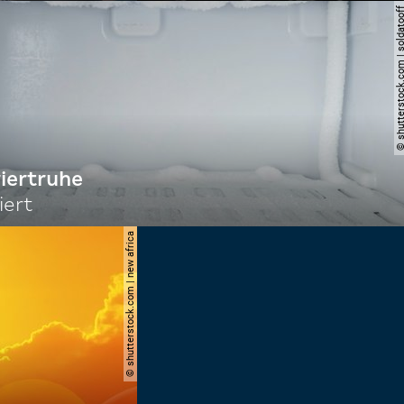
© shutterstock.com | so
riertruhe
iert
© shutterstock.com | new africa