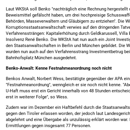
Laut WKStA soll Benko "nachträglich eine Rechnung hergestellt
Beweismittel gefälscht haben, um drei hochpreisige Schusswaff
Behörden, Masseverwaltern und Gläubigern zu entziehen". Die Wi
Korruptionsstaatsanwaltschaft verwies auf den dringenden Tatve
Verfahrenssträngen: Kapitalerhöhung durch Geldkarussell, Villa
Insolvenz René Benko. Die WKStA hat nun auch ein Joint Investi
den Staatsanwaltschaften in Berlin und München gebildet. Die 
wurden nun auch auf den Verfahrensstrang Investmentbetrug be
Bahnhofsplatz München ausgedehnt.
Benko-Anwalt: Kenne Festnahmeanordnung noch nicht
Benkos Anwalt, Norbert Wess, bestätigte gegenüber der APA ein
"Festnahmeanordnung", wenngleich er sie noch nicht kenne. "Aber
U-Haft muss erst ein Gericht innerhalb von 48 Stunden entscheid
erst in weiterer Folge", so Wess.
Zudem war im Dezember ein Haftbefehl durch die Staatsanwaltsch
gegen den Tiroler erlassen worden, der jedoch laut Landesgeric
abgelehnt und eine Übergabe als unzulässig erklärt worden war. 
Ermittlungen gegen insgesamt 77 Personen.