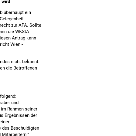
 wird
b überhaupt ein
 Gelegenheit
echt zur APA. Sollte
 kann die WKStA
diesen Antrag kann
richt Wien -
ndes nicht bekannt.
en die Betroffenen
folgend:
haber und
es im Rahmen seiner
us Ergebnissen der
einer
s des Beschuldigten
Mitarbeitern."