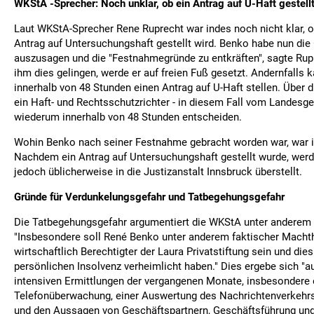
WKStA -Sprecher: Noch unklar, ob ein Antrag auf U-Haft gestellt
Laut WKStA-Sprecher Rene Ruprecht war indes noch nicht klar, o
Antrag auf Untersuchungshaft gestellt wird. Benko habe nun die
auszusagen und die "Festnahmegründe zu entkräften", sagte Rupr
ihm dies gelingen, werde er auf freien Fuß gesetzt. Andernfalls
innerhalb von 48 Stunden einen Antrag auf U-Haft stellen. Über 
ein Haft- und Rechtsschutzrichter - in diesem Fall vom Landesge
wiederum innerhalb von 48 Stunden entscheiden.
Wohin Benko nach seiner Festnahme gebracht worden war, war i
Nachdem ein Antrag auf Untersuchungshaft gestellt wurde, werd
jedoch üblicherweise in die Justizanstalt Innsbruck überstellt.
Gründe für Verdunkelungsgefahr und Tatbegehungsgefahr
Die Tatbegehungsgefahr argumentiert die WKStA unter anderem 
"Insbesondere soll René Benko unter anderem faktischer Macht
wirtschaftlich Berechtigter der Laura Privatstiftung sein und di
persönlichen Insolvenz verheimlicht haben." Dies ergebe sich "a
intensiven Ermittlungen der vergangenen Monate, insbesondere 
Telefonüberwachung, einer Auswertung des Nachrichtenverkehr
und den Aussagen von Geschäftspartnern, Geschäftsführung und 