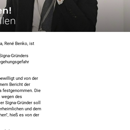
en!
llen
a, René Benko, ist
Signa-Gründers
egehungsgefahr
willigt und von der
nem Bericht der
lla festgenommen. Die
em wegen des
er Signa-Gründer soll
erheimlichen und dem
en", hieß es von der