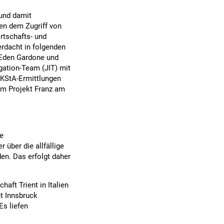
 und damit
en dem Zugriff von
rtschafts- und
rdacht in folgenden
 Eden Gardone und
gation-Team (JIT) mit
WKStA-Ermittlungen
im Projekt Franz am
e
 über die allfällige
en. Das erfolgt daher
aft Trient in Italien
ht Innsbruck
Es liefen