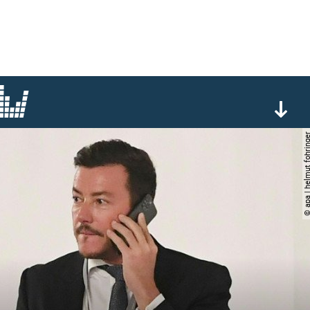
© apa | helmut foh