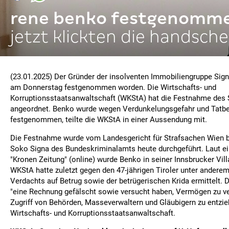
rene benko festgenomm
jetzt klickten die handsche
(23.01.2025) Der Gründer der insolventen Immobiliengruppe Sign
am Donnerstag festgenommen worden. Die Wirtschafts- und
Korruptionsstaatsanwaltschaft (WKStA) hat die Festnahme des 
angeordnet. Benko wurde wegen Verdunkelungsgefahr und Tatb
festgenommen, teilte die WKStA in einer Aussendung mit.
Die Festnahme wurde vom Landesgericht für Strafsachen Wien be
Soko Signa des Bundeskriminalamts heute durchgeführt. Laut ei
"Kronen Zeitung" (online) wurde Benko in seiner Innsbrucker Vi
WKStA hatte zuletzt gegen den 47-jährigen Tiroler unter ander
Verdachts auf Betrug sowie der betrügerischen Krida ermittelt. D
"eine Rechnung gefälscht sowie versucht haben, Vermögen zu v
Zugriff von Behörden, Masseverwaltern und Gläubigern zu entzieh
Wirtschafts- und Korruptionsstaatsanwaltschaft.