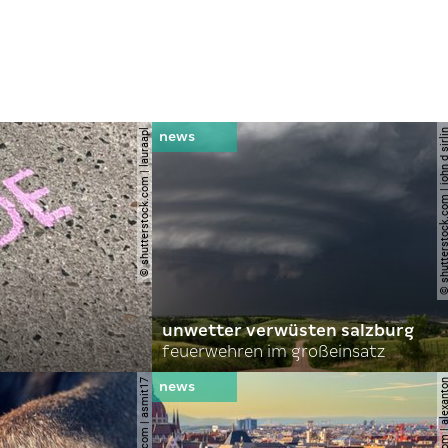
© shutterstock.com | lauraapl
© shutterstock.com | john 
unwetter verwüsten salzburg
feuerwehren im großeinsatz