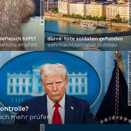
© shutterstock.com | asmit17
© shutterstock.com | al
efleisch hilft?
dürre: tote soldaten gefunden
nordkoreas sommerliche empfehlungen
wehrmachtssoldaten in donau
© shutterstock.com | joshu
ontrolle?
noch mehr prüfen