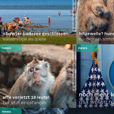
© shutterstock.com | lasse johansson
nächster badesee geschlossen
hitzewelle? hund
wasservögel als quelle
© shutterstock.com | domuephoto
noch mehr k
affe verletzt 18 leute!
usa wollen 
tier jetzt eingefangen