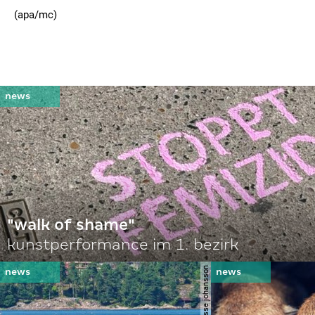
(apa/mc)
"walk of shame"
kunstperformance im 1. bezirk