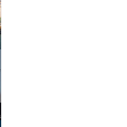
exanton
a sukoff