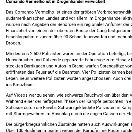
Comando Vermelho ist in Drogenhandel verwickelt
Das Comando Vermelho ist eines der größten Verbrechersyndik
südamerikanischen Landes und vor allem im Drogenhandel aktiv
wurden nach Angaben der Behörden ein regionaler Anführer der 
Finanzchef von einem der obersten Bosse der Gang festgenomme
beschlagnahmte zudem über 90 Schnellfeuerwaffen und mehr a
Drogen.
Mindestens 2.500 Polizisten waren an der Operation beteiligt, be
Hubschrauber und Dutzende gepanzerte Fahrzeuge zum Einsatz 
steckten Barrikaden und Autos in Brand, warfen Sprengsätze vo
eröffneten das Feuer auf die Beamten. Vier Polizisten kamen b
Leben, neun weitere Polizisten wurden angeschossen. Auch drei Z
ins Kreuzfeuer.
Auf Videos war zu sehen, wie schwarze Rauchwolken über den Vi
Während einer der heftigsten Phasen der Kämpfe peitschten in e
Schüsse durch die Favela. Schwarzgekleidete Polizisten in Kam
mit Sturmgewehren im Anschlag durch die engen Gassen der Ele
Die bürgerkriegsähnlichen Zustände hatten auch Auswirkungen a
Über 100 Buslinien mussten wegen der Kämpfe ihre Routen ände