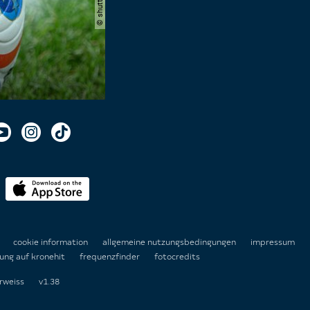
n
cookie information
allgemeine nutzungsbedingungen
impressum
ung auf kronehit
frequenzfinder
fotocredits
rweiss
v1.38