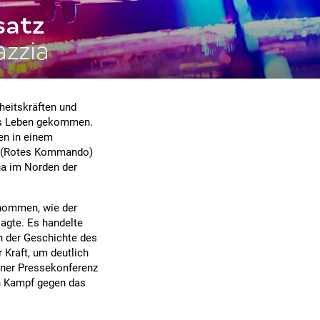
satz
azzia
heitskräften und
ms Leben gekommen.
en in einem
o (Rotes Kommando)
ha im Norden der
nommen, wie der
agte. Es handelte
in der Geschichte des
 Kraft, um deutlich
einer Pressekonferenz
en Kampf gegen das