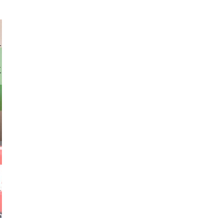
rhofer
stock.com