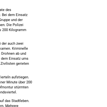
ate des
. Bei dem Einsatz
Gruppe und der
n. Die Polizei
ls 200 Kilogramm
i der auch zwei
kamen. Kriminelle
n Drohnen ab und
ei dem Einsatz ums
ivilisten gerieten
erteln aufstiegen.
iner Minute über 200
pfmontur stürmten
ndsviertel.
uf das Stadtleben.
rn. Mehrere