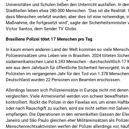
Universitäten und Schulen ließen den Unterricht ausfallen. In de
Stadtteilen leben etwa 280.000 Menschen. "Das ist die Realität. 
dass Menschen verletzt wurden, aber dies ist eine notwendige, in
Maßnahme, die fortgesetzt wird", sagte der Sicherheitsminister 
Victor Santos, dem Sender TV Globo.
Brasiliens Polizei tötet 17 Menschen pro Tag
In kaum einem anderen Land der Welt kommen so viele Mensch
Polizeieinsätzen ums Leben wie in Brasilien. 2024 töteten Siche
südamerikanischen Land 6.243 Menschen - durchschnittlich 17 
wie aus dem Jahrbuch für öffentliche Sicherheit hervorgeht. In
Polizisten im vergangenen Jahr für den Tod von 1.378 Menschen 
Deutschland wurden 22 Personen von Beamten erschossen.
Allerdings lassen sich Polizeieinsätze in Europa nicht mit denen 
vergleichen: Viele Armenviertel werden von schwer bewaffnete
kontrolliert. Rückt die Polizei in den Favelas ein, um einen Haftb
oder nach Rauschgift zu suchen, wird sie nicht selten mit Salv
empfangen. Die Operationen in den verwinkelten Gassen der Elen
Janeiro und São Paulo gleichen eher Militäreinsätzen als Poli
Menschenrechtsaktivisten werfen der Polizei allerdings vor, häuf