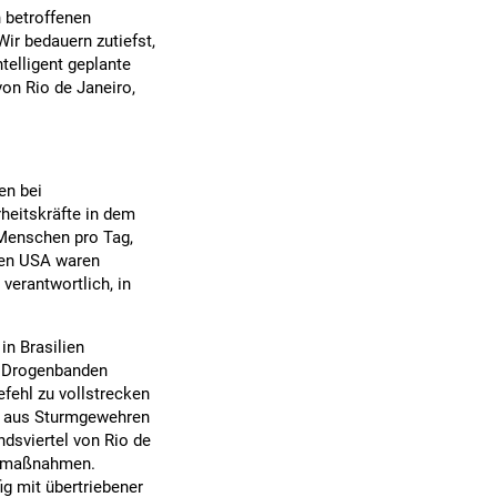
n betroffenen
Wir bedauern zutiefst,
telligent geplante
von Rio de Janeiro,
en bei
rheitskräfte in dem
Menschen pro Tag,
 den USA waren
verantwortlich, in
in Brasilien
n Drogenbanden
efehl zu vollstrecken
en aus Sturmgewehren
dsviertel von Rio de
zeimaßnahmen.
ig mit übertriebener