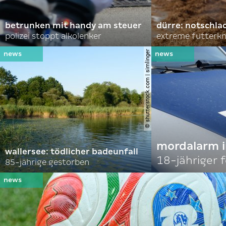
betrunken mit handy am steuer
dürre: notschl
polizei stoppt alkolenker
extreme futterk
© shutterstock.com | simlinger
mordalarm i
wallersee: tödlicher badeunfall
18-jähriger
85-jährige gestorben