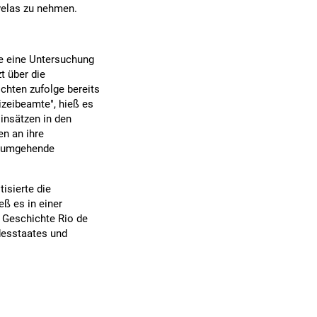
velas zu nehmen.
e eine Untersuchung
t über die
ichten zufolge bereits
zeibeamte", hieß es
Einsätzen in den
en an ihre
e umgehende
isierte die
eß es in einer
r Geschichte Rio de
desstaates und