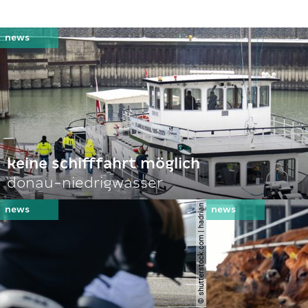
keine schifffahrt möglich
donau-niedrigwasser
© shutterstock.com | hadrian