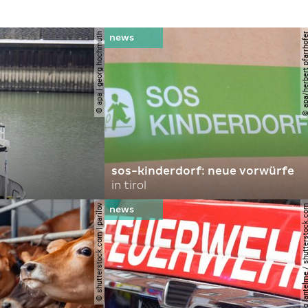
© apa | georg hochmuth
© apa/herbert pfar
sos-kinderdorf: neue vorwürfe
in tirol
© shutterstock.com | parilov
© joerg lantelme / shutter