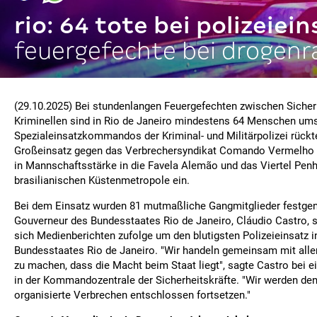
rio: 64 tote bei polizeiein
feuergefechte bei drogenr
(29.10.2025) Bei stundenlangen Feuergefechten zwischen Sicher
Kriminellen sind in Rio de Janeiro mindestens 64 Menschen u
Spezialeinsatzkommandos der Kriminal- und Militärpolizei rückt
Großeinsatz gegen das Verbrechersyndikat Comando Vermelh
in Mannschaftsstärke in die Favela Alemão und das Viertel Pen
brasilianischen Küstenmetropole ein.
Bei dem Einsatz wurden 81 mutmaßliche Gangmitglieder festge
Gouverneur des Bundesstaates Rio de Janeiro, Cláudio Castro, s
sich Medienberichten zufolge um den blutigsten Polizeieinsatz 
Bundesstaates Rio de Janeiro. "Wir handeln gemeinsam mit aller
zu machen, dass die Macht beim Staat liegt", sagte Castro bei 
in der Kommandozentrale der Sicherheitskräfte. "Wir werden d
organisierte Verbrechen entschlossen fortsetzen."