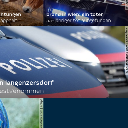
achtungen
brand in wien: ein toter
nappheit
55-jähriger tot aufgefunden
© shutterstock.com | spi
n langenzersdorf
 festgenommen
© shutterstock.com | achpf