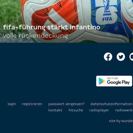
fifa-führung stärkt infantino
volle rückendeckung
login
registrieren
passwort vergessen?
datenschutzinformatio
kontakt
hitsuche
radioplayer
radiowerb
site by
wunde