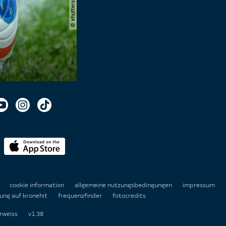
n
cookie information
allgemeine nutzungsbedingungen
impressum
ung auf kronehit
frequenzfinder
fotocredits
rweiss
v1.38