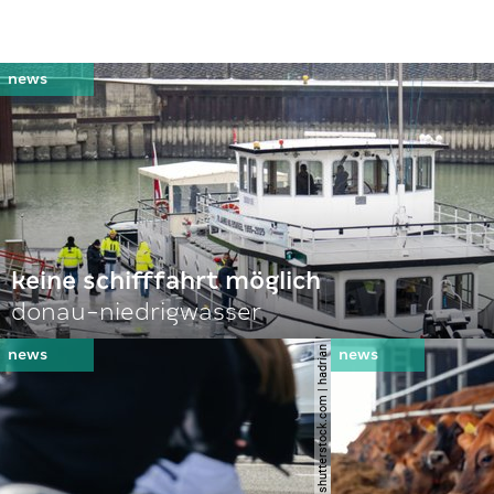
keine schifffahrt möglich
donau-niedrigwasser
© shutterstock.com | hadrian