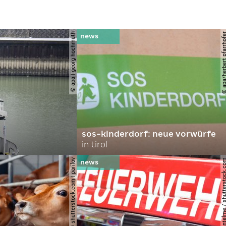
© apa | georg hochmuth
© apa/herbert pfar
sos-kinderdorf: neue vorwürfe
in tirol
© shutterstock.com | parilov
© joerg lantelme / shutter