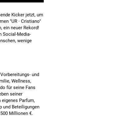
lende Kicker jetzt, um
men "UR · Cristiano"
, ein neuer Rekord!
n Social-Media-
enschen, wenige
 Vorbereitungs- und
ilie, Wellness,
do für seine Fans
eben seiner
n eigenes Parfum,
p und Beteiligungen
500 Millionen €.