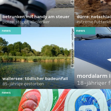
betrunken mit handy am steuer
dürre: notschl
polizei stoppt alkolenker
extreme futterk
© shutterstock.com | simlinger
mordalarm i
wallersee: tödlicher badeunfall
18-jähriger
85-jährige gestorben