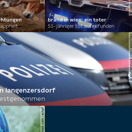
achtungen
brand in wien: ein toter
nappheit
55-jähriger tot aufgefunden
© shutterstock.com | spi
n langenzersdorf
 festgenommen
© shutterstock.com | achpf