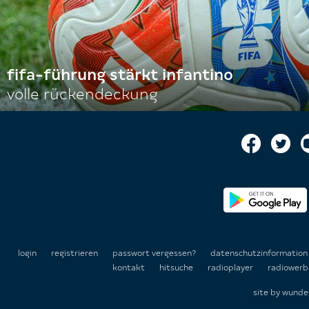
fifa-führung stärkt infantino
volle rückendeckung
login
registrieren
passwort vergessen?
datenschutzinformatio
kontakt
hitsuche
radioplayer
radiowerb
site by
wunde