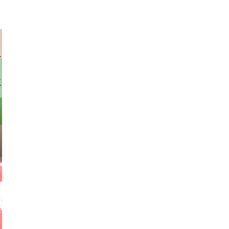
rhofer
stock.com