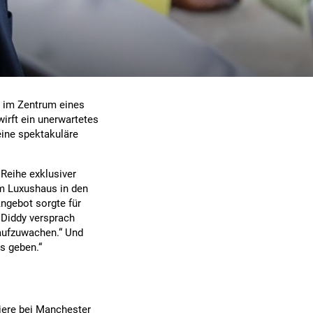
t im Zentrum eines
irft ein unerwartetes
 eine spektakuläre
Reihe exklusiver
m Luxushaus in den
ngebot sorgte für
 Diddy versprach
 aufzuwachen.“ Und
ys geben.“
iere bei Manchester