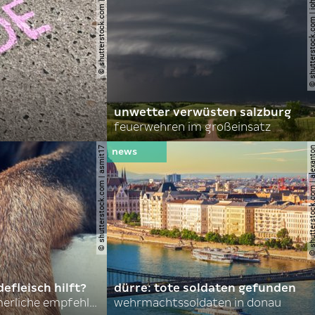
© shutterstock.com | lauraapl
© shutterstock.com | john 
unwetter verwüsten salzburg
feuerwehren im großeinsatz
© shutterstock.com | asmit17
© shutterstock.com | al
efleisch hilft?
dürre: tote soldaten gefunden
nordkoreas sommerliche empfehlungen
wehrmachtssoldaten in donau