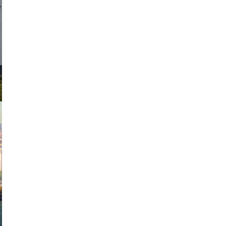
d sirlin
exanton