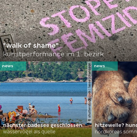
"walk of shame"
kunstperformance im 1. bezirk
© shutterstock.com | lasse johansson
nächster badesee geschlossen
hitzewelle? hund
wasservögel als quelle