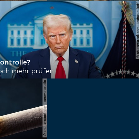
© shutterstock.com | joshu
ontrolle?
noch mehr prüfen
© shutterstock.com | cerevonstudio