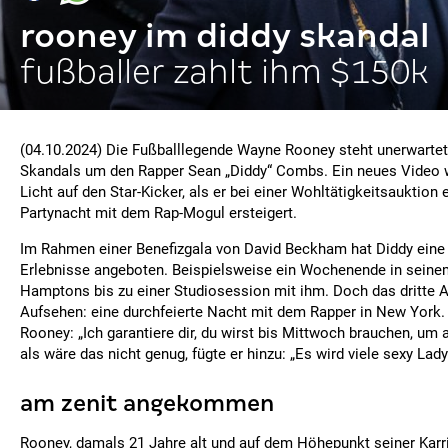
rooney im diddy skandal
fußballer zahlt ihm $150k
(04.10.2024) Die Fußballlegende Wayne Rooney steht unerwarte
Skandals um den Rapper Sean „Diddy“ Combs. Ein neues Video w
Licht auf den Star-Kicker, als er bei einer Wohltätigkeitsauktion
Partynacht mit dem Rap-Mogul ersteigert.
Im Rahmen einer Benefizgala von David Beckham hat Diddy eine 
Erlebnisse angeboten. Beispielsweise ein Wochenende in seine
Hamptons bis zu einer Studiosession mit ihm. Doch das dritte A
Aufsehen: eine durchfeierte Nacht mit dem Rapper in New York.
Rooney: „Ich garantiere dir, du wirst bis Mittwoch brauchen, um
als wäre das nicht genug, fügte er hinzu: „Es wird viele sexy Lad
am zenit angekommen
Rooney, damals 21 Jahre alt und auf dem Höhepunkt seiner Karr