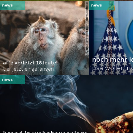
© shutterstock.com | domuephoto
noch mehr k
affe verletzt 18 leute!
usa wollen 
tier jetzt eingefangen