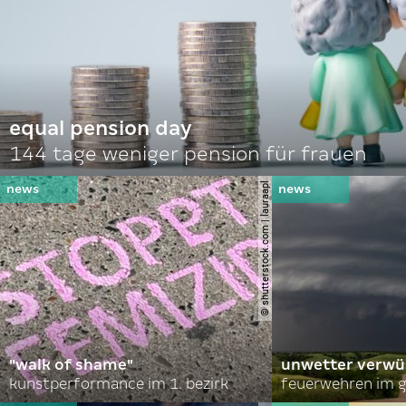
equal pension day
144 tage weniger pension für frauen
© shutterstock.com | lauraapl
"walk of shame"
unwetter verwü
kunstperformance im 1. bezirk
feuerwehren im g