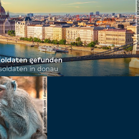
© shutterstock.com | al
 soldaten gefunden
oldaten in donau
© shutterstock.com | domuephoto