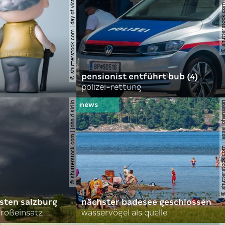
© shutterstock.com | day of victory studio
© shutterstock.com | r
pensionist entführt bub (4)
polizei-rettung
© shutterstock.com | john d sirlin
© shutterstock.com | lasse 
sten salzburg
nächster badesee geschlossen
roßeinsatz
wasservögel als quelle