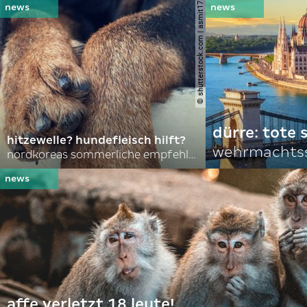
© shutterstock.com | asmit17
dürre: tote
hitzewelle? hundefleisch hilft?
wehrmachtss
nordkoreas sommerliche empfehlungen
affe verletzt 18 leute!