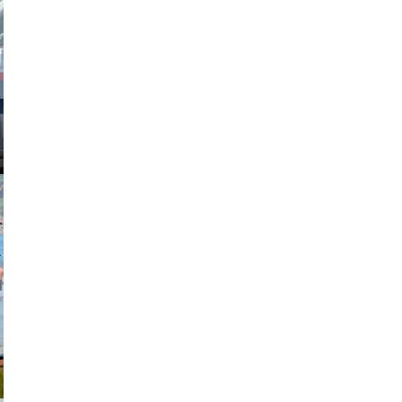
obson90
johansson